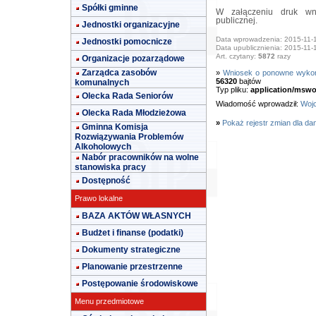
Spółki gminne
W załączeniu druk wni
publicznej.
Jednostki organizacyjne
Data wprowadzenia: 2015-11-
Jednostki pomocnicze
Data upublicznienia: 2015-11-
Art. czytany:
5872
razy
Organizacje pozarządowe
Zarządca zasobów
»
Wniosek o ponowne wykorz
56320
bajtów
komunalnych
Typ pliku:
application/mswo
Olecka Rada Seniorów
Wiadomość wprowadził:
Wojc
Olecka Rada Młodzieżowa
»
Pokaż rejestr zmian dla da
Gminna Komisja
Rozwiązywania Problemów
Alkoholowych
Nabór pracowników na wolne
stanowiska pracy
Dostępność
Prawo lokalne
BAZA AKTÓW WŁASNYCH
Budżet i finanse (podatki)
Dokumenty strategiczne
Planowanie przestrzenne
Postępowanie środowiskowe
Menu przedmiotowe