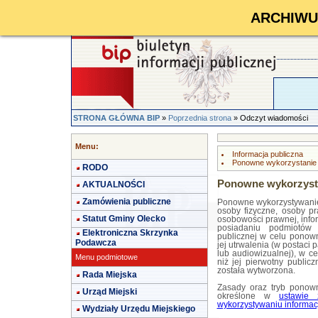
ARCHIWUM 
STRONA GŁÓWNA BIP
»
Poprzednia strona
» Odczyt wiadomości
Menu:
Informacja publiczna
Ponowne wykorzystanie i
RODO
Ponowne wykorzystan
AKTUALNOŚCI
Zamówienia publiczne
Ponowne wykorzystywanie 
osoby fizyczne, osoby pr
Statut Gminy Olecko
osobowości prawnej, infor
posiadaniu podmiotów 
Elektroniczna Skrzynka
publicznej w celu ponow
Podawcza
jej utrwalenia (w postaci 
lub audiowizualnej), w c
Menu podmiotowe
niż jej pierwotny public
została wytworzona.
Rada Miejska
Zasady oraz tryb ponown
Urząd Miejski
określone w
ustawie
wykorzystywaniu informacj
Wydziały Urzędu Miejskiego