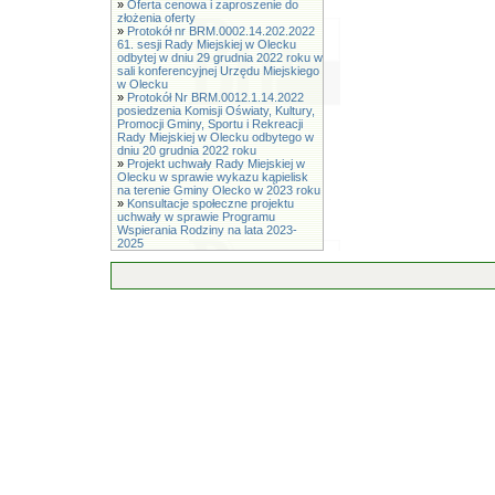
»
Oferta cenowa i zaproszenie do
złożenia oferty
»
Protokół nr BRM.0002.14.202.2022
61. sesji Rady Miejskiej w Olecku
odbytej w dniu 29 grudnia 2022 roku w
sali konferencyjnej Urzędu Miejskiego
w Olecku
»
Protokół Nr BRM.0012.1.14.2022
posiedzenia Komisji Oświaty, Kultury,
Promocji Gminy, Sportu i Rekreacji
Rady Miejskiej w Olecku odbytego w
dniu 20 grudnia 2022 roku
»
Projekt uchwały Rady Miejskiej w
Olecku w sprawie wykazu kąpielisk
na terenie Gminy Olecko w 2023 roku
»
Konsultacje społeczne projektu
uchwały w sprawie Programu
Wspierania Rodziny na lata 2023-
2025