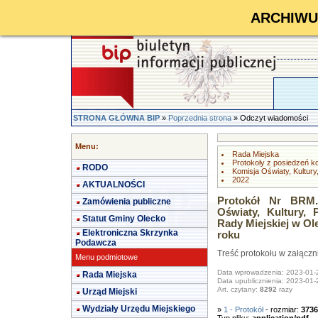
ARCHIWUM 
STRONA GŁÓWNA BIP
»
Poprzednia strona
» Odczyt wiadomości
Menu:
Rada Miejska
Protokoły z posiedzeń k
RODO
Komisja Oświaty, Kultury
2022
AKTUALNOŚCI
Protokół Nr BRM.0
Zamówienia publiczne
Oświaty, Kultury, 
Statut Gminy Olecko
Rady Miejskiej w Ol
Elektroniczna Skrzynka
roku
Podawcza
Treść protokołu w załączn
Menu podmiotowe
Data wprowadzenia: 2023-01-
Rada Miejska
Data upublicznienia: 2023-01-
Art. czytany:
8292
razy
Urząd Miejski
Wydziały Urzędu Miejskiego
»
1 - Protokół
- rozmiar:
3736