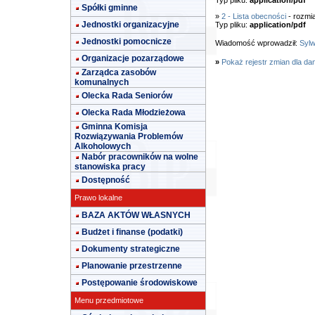
Typ pliku:
application/pdf
Spółki gminne
»
2 - Lista obecności
- rozmi
Jednostki organizacyjne
Typ pliku:
application/pdf
Jednostki pomocnicze
Wiadomość wprowadził:
Syl
Organizacje pozarządowe
»
Pokaż rejestr zmian dla da
Zarządca zasobów
komunalnych
Olecka Rada Seniorów
Olecka Rada Młodzieżowa
Gminna Komisja
Rozwiązywania Problemów
Alkoholowych
Nabór pracowników na wolne
stanowiska pracy
Dostępność
Prawo lokalne
BAZA AKTÓW WŁASNYCH
Budżet i finanse (podatki)
Dokumenty strategiczne
Planowanie przestrzenne
Postępowanie środowiskowe
Menu przedmiotowe