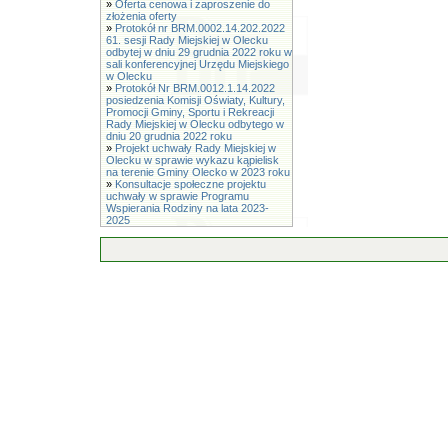
»
Oferta cenowa i zaproszenie do
złożenia oferty
»
Protokół nr BRM.0002.14.202.2022
61. sesji Rady Miejskiej w Olecku
odbytej w dniu 29 grudnia 2022 roku w
sali konferencyjnej Urzędu Miejskiego
w Olecku
»
Protokół Nr BRM.0012.1.14.2022
posiedzenia Komisji Oświaty, Kultury,
Promocji Gminy, Sportu i Rekreacji
Rady Miejskiej w Olecku odbytego w
dniu 20 grudnia 2022 roku
»
Projekt uchwały Rady Miejskiej w
Olecku w sprawie wykazu kąpielisk
na terenie Gminy Olecko w 2023 roku
»
Konsultacje społeczne projektu
uchwały w sprawie Programu
Wspierania Rodziny na lata 2023-
2025