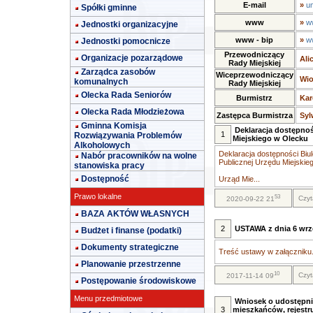
E-mail
»
u
Spółki gminne
www
»
w
Jednostki organizacyjne
www - bip
»
w
Jednostki pomocnicze
Przewodniczący
Organizacje pozarządowe
Ali
Rady Miejskiej
Zarządca zasobów
Wiceprzewodniczący
Wio
komunalnych
Rady Miejskiej
Olecka Rada Seniorów
Burmistrz
Kar
Olecka Rada Młodzieżowa
Zastępca Burmistrza
Syl
Gminna Komisja
Deklaracja dostępnoś
1
Rozwiązywania Problemów
Miejskiego w Olecku
Alkoholowych
Deklaracja dostępności Biul
Nabór pracowników na wolne
Publicznej Urzędu Miejskie
stanowiska pracy
Dostępność
Urząd Mie...
Prawo lokalne
53
Czyt
2020-09-22 21
BAZA AKTÓW WŁASNYCH
2
USTAWA z dnia 6 wrze
Budżet i finanse (podatki)
Dokumenty strategiczne
Treść ustawy w załączniku.
Planowanie przestrzenne
10
Czyt
2017-11-14 09
Postępowanie środowiskowe
Menu przedmiotowe
Wniosek o udostępni
3
mieszkańców, rejestr