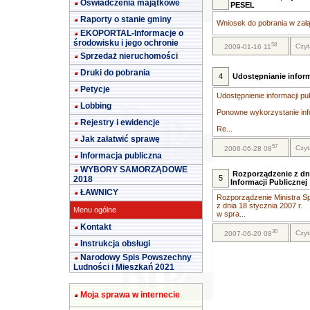
Oświadczenia majątkowe
PESEL
Raporty o stanie gminy
Wniosek do pobrania w załą
EKOPORTAL-Informacje o
środowisku i jego ochronie
58
Czyt
2009-01-16 11
Sprzedaż nieruchomości
Druki do pobrania
4
Udostępnianie inform
Petycje
Udostępnienie informacji pu
Lobbing
Ponowne wykorzystanie info
Rejestry i ewidencje
Re...
Jak załatwić sprawę
57
Czyt
2006-06-28 08
Informacja publiczna
WYBORY SAMORZĄDOWE
Rozporządzenie z dni
5
2018
Informacji Publicznej
ŁAWNICY
Rozporządzenie Ministra Sp
z dnia 18 stycznia 2007 r.
Menu ogólne
w spra...
Kontakt
30
Czyt
2007-06-20 08
Instrukcja obsługi
Narodowy Spis Powszechny
Ludności i Mieszkań 2021
Moja sprawa w internecie