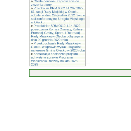
»
Oferta cenowa i zaproszenie do
złożenia oferty
»
Protokół nr BRM.0002.14.202.2022
61. sesji Rady Miejskiej w Olecku
odbytej w dniu 29 grudnia 2022 roku w
sali konferencyjnej Urzędu Miejskiego
w Olecku
»
Protokół Nr BRM.0012.1.14.2022
posiedzenia Komisji Oświaty, Kultury,
Promocji Gminy, Sportu i Rekreacji
Rady Miejskiej w Olecku odbytego w
dniu 20 grudnia 2022 roku
»
Projekt uchwały Rady Miejskiej w
Olecku w sprawie wykazu kąpielisk
na terenie Gminy Olecko w 2023 roku
»
Konsultacje społeczne projektu
uchwały w sprawie Programu
Wspierania Rodziny na lata 2023-
2025