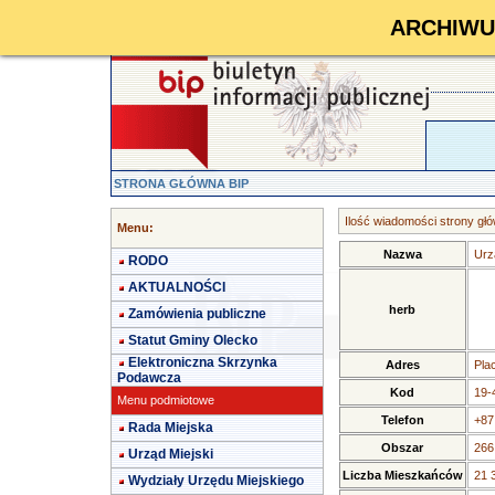
ARCHIWUM 
STRONA GŁÓWNA BIP
Ilość wiadomości strony głó
Menu:
Nazwa
Urz
RODO
AKTUALNOŚCI
herb
Zamówienia publiczne
Statut Gminy Olecko
Elektroniczna Skrzynka
Adres
Pla
Podawcza
Kod
19-
Menu podmiotowe
Telefon
+87
Rada Miejska
Obszar
266
Urząd Miejski
Liczba Mieszkańców
21 
Wydziały Urzędu Miejskiego