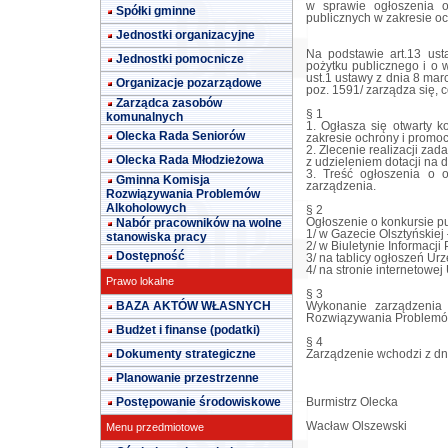
w sprawie ogłoszenia o
Spółki gminne
publicznych w zakresie oc
Jednostki organizacyjne
Na podstawie art.13 ust
Jednostki pomocnicze
pożytku publicznego i o w
ust.1 ustawy z dnia 8 ma
Organizacje pozarządowe
poz. 1591/ zarządza się, c
Zarządca zasobów
§ 1
komunalnych
1. Ogłasza się otwarty k
Olecka Rada Seniorów
zakresie ochrony i promoc
2. Zlecenie realizacji za
Olecka Rada Młodzieżowa
z udzieleniem dotacji na d
3. Treść ogłoszenia o o
Gminna Komisja
zarządzenia.
Rozwiązywania Problemów
Alkoholowych
§ 2
Nabór pracowników na wolne
Ogłoszenie o konkursie pu
1/ w Gazecie Olsztyńskiej 
stanowiska pracy
2/ w Biuletynie Informacji 
Dostępność
3/ na tablicy ogłoszeń Ur
4/ na stronie internetowe
Prawo lokalne
§ 3
BAZA AKTÓW WŁASNYCH
Wykonanie zarządzenia 
Rozwiązywania Problemó
Budżet i finanse (podatki)
§ 4
Dokumenty strategiczne
Zarządzenie wchodzi z dn
Planowanie przestrzenne
Postępowanie środowiskowe
Burmistrz Olecka
Wacław Olszewski
Menu przedmiotowe