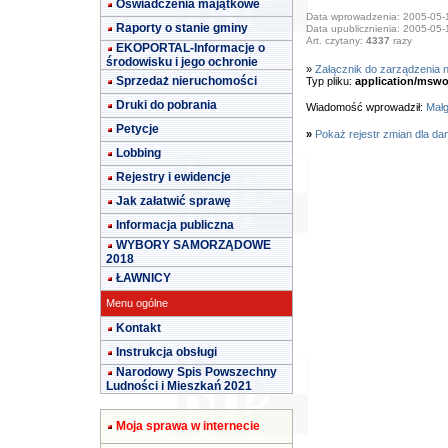
Oświadczenia majątkowe
Data wprowadzenia: 2005-05-
Raporty o stanie gminy
Data upublicznienia: 2005-05-
Art. czytany:
4337
razy
EKOPORTAL-Informacje o
środowisku i jego ochronie
»
Załącznik do zarządzenia n
Sprzedaż nieruchomości
Typ pliku:
application/mswo
Druki do pobrania
Wiadomość wprowadził:
Małg
Petycje
»
Pokaż rejestr zmian dla da
Lobbing
Rejestry i ewidencje
Jak załatwić sprawę
Informacja publiczna
WYBORY SAMORZĄDOWE
2018
ŁAWNICY
Menu ogólne
Kontakt
Instrukcja obsługi
Narodowy Spis Powszechny
Ludności i Mieszkań 2021
Moja sprawa w internecie