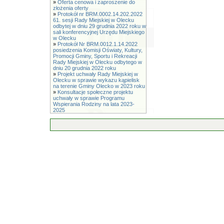
»
Oferta cenowa i zaproszenie do
złożenia oferty
»
Protokół nr BRM.0002.14.202.2022
61. sesji Rady Miejskiej w Olecku
odbytej w dniu 29 grudnia 2022 roku w
sali konferencyjnej Urzędu Miejskiego
w Olecku
»
Protokół Nr BRM.0012.1.14.2022
posiedzenia Komisji Oświaty, Kultury,
Promocji Gminy, Sportu i Rekreacji
Rady Miejskiej w Olecku odbytego w
dniu 20 grudnia 2022 roku
»
Projekt uchwały Rady Miejskiej w
Olecku w sprawie wykazu kąpielisk
na terenie Gminy Olecko w 2023 roku
»
Konsultacje społeczne projektu
uchwały w sprawie Programu
Wspierania Rodziny na lata 2023-
2025