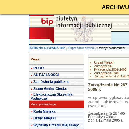
ARCHIWUM 
STRONA GŁÓWNA BIP
»
Poprzednia strona
» Odczyt wiadomości
Menu:
Urząd Miejski
Zarządzenia
RODO
IV kadencja 2002-2006
Zarządzenia 2005
AKTUALNOŚCI
Zarządzenia od 281 do 
Zamówienia publiczne
Zarządzenie Nr 287 
Statut Gminy Olecko
2005 r.
Elektroniczna Skrzynka
w sprawie ogłoszenia
Podawcza
zadań publicznych w 
Menu podmiotowe
roku 2005.
Rada Miejska
Zarządzenie Nr 287 /05
Burmistrza Olecka
Urząd Miejski
z dnia 12 maja 2005 r.
Wydziały Urzędu Miejskiego