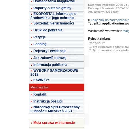
Oświadczenia majątkowe
Data wprowadzenia: 2005-05-
Raporty o stanie gminy
Data upublicznienia: 2005-05-
Art. czytany:
4339
razy
EKOPORTAL-Informacje o
środowisku i jego ochronie
»
Załącznik do zarządzenia n
Sprzedaż nieruchomości
Typ pliku:
application/mswo
Druki do pobrania
Wiadomość wprowadził:
Małg
Petycje
Rejestr zmian:
2005-05-17
Lobbing
1. Typ zdarzenia: dodanie załą
2. Typ zdarzenia: nowa wiad
Rejestry i ewidencje
Jak załatwić sprawę
Informacja publiczna
WYBORY SAMORZĄDOWE
2018
ŁAWNICY
Menu ogólne
Kontakt
Instrukcja obsługi
Narodowy Spis Powszechny
Ludności i Mieszkań 2021
Moja sprawa w internecie