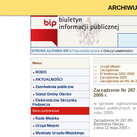
ARCHIWUM 
STRONA GŁÓWNA BIP
»
Poprzednia strona
» Odczyt wiadomości
Menu:
Urząd Miejski
Zarządzenia
RODO
IV kadencja 2002-2006
Zarządzenia 2005
AKTUALNOŚCI
Zarządzenia od 281 do 
Zamówienia publiczne
Zarządzenie Nr 287 
Statut Gminy Olecko
2005 r.
Elektroniczna Skrzynka
w sprawie ogłoszenia
Podawcza
zadań publicznych w 
Menu podmiotowe
roku 2005.
Rada Miejska
Zarządzenie Nr 287 /05
Burmistrza Olecka
Urząd Miejski
z dnia 12 maja 2005 r.
Wydziały Urzędu Miejskiego