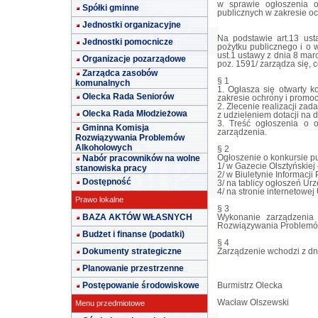
w sprawie ogłoszenia o
Spółki gminne
publicznych w zakresie oc
Jednostki organizacyjne
Na podstawie art.13 ust
Jednostki pomocnicze
pożytku publicznego i o w
ust.1 ustawy z dnia 8 ma
Organizacje pozarządowe
poz. 1591/ zarządza się, c
Zarządca zasobów
§ 1
komunalnych
1. Ogłasza się otwarty k
Olecka Rada Seniorów
zakresie ochrony i promoc
2. Zlecenie realizacji za
Olecka Rada Młodzieżowa
z udzieleniem dotacji na d
3. Treść ogłoszenia o o
Gminna Komisja
zarządzenia.
Rozwiązywania Problemów
Alkoholowych
§ 2
Nabór pracowników na wolne
Ogłoszenie o konkursie pu
1/ w Gazecie Olsztyńskiej 
stanowiska pracy
2/ w Biuletynie Informacji 
Dostępność
3/ na tablicy ogłoszeń Ur
4/ na stronie internetowe
Prawo lokalne
§ 3
BAZA AKTÓW WŁASNYCH
Wykonanie zarządzenia 
Rozwiązywania Problemó
Budżet i finanse (podatki)
§ 4
Dokumenty strategiczne
Zarządzenie wchodzi z dn
Planowanie przestrzenne
Postępowanie środowiskowe
Burmistrz Olecka
Wacław Olszewski
Menu przedmiotowe