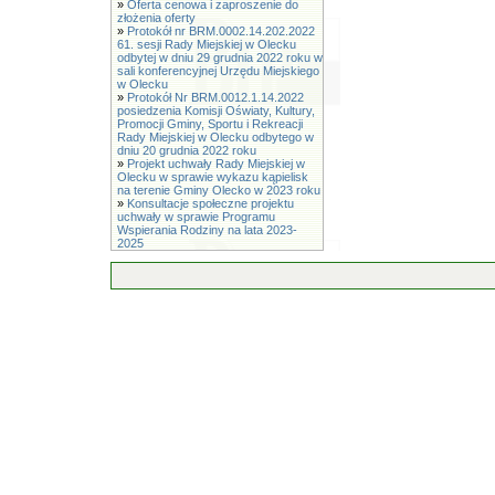
»
Oferta cenowa i zaproszenie do
złożenia oferty
»
Protokół nr BRM.0002.14.202.2022
61. sesji Rady Miejskiej w Olecku
odbytej w dniu 29 grudnia 2022 roku w
sali konferencyjnej Urzędu Miejskiego
w Olecku
»
Protokół Nr BRM.0012.1.14.2022
posiedzenia Komisji Oświaty, Kultury,
Promocji Gminy, Sportu i Rekreacji
Rady Miejskiej w Olecku odbytego w
dniu 20 grudnia 2022 roku
»
Projekt uchwały Rady Miejskiej w
Olecku w sprawie wykazu kąpielisk
na terenie Gminy Olecko w 2023 roku
»
Konsultacje społeczne projektu
uchwały w sprawie Programu
Wspierania Rodziny na lata 2023-
2025