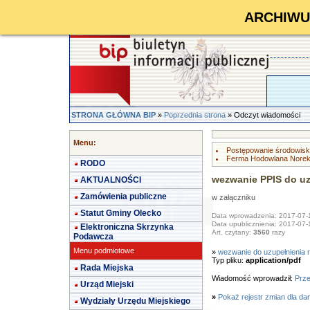
ARCHIWUM 
STRONA GŁÓWNA BIP
»
Poprzednia strona
» Odczyt wiadomości
Menu:
Postępowanie środowis
Ferma Hodowlana Norek
RODO
wezwanie PPIS do uz
AKTUALNOŚCI
Zamówienia publiczne
w załączniku
Statut Gminy Olecko
Data wprowadzenia: 2017-07-
Data upublicznienia: 2017-07-
Elektroniczna Skrzynka
Art. czytany:
3560
razy
Podawcza
Menu podmiotowe
»
wezwanie do uzupełnienia 
Typ pliku:
application/pdf
Rada Miejska
Wiadomość wprowadził:
Prz
Urząd Miejski
»
Pokaż rejestr zmian dla da
Wydziały Urzędu Miejskiego