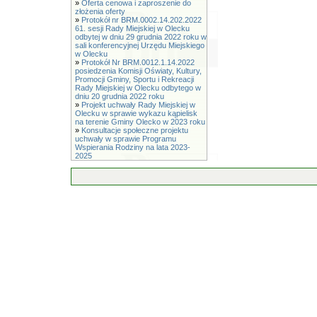
»
Oferta cenowa i zaproszenie do
złożenia oferty
»
Protokół nr BRM.0002.14.202.2022
61. sesji Rady Miejskiej w Olecku
odbytej w dniu 29 grudnia 2022 roku w
sali konferencyjnej Urzędu Miejskiego
w Olecku
»
Protokół Nr BRM.0012.1.14.2022
posiedzenia Komisji Oświaty, Kultury,
Promocji Gminy, Sportu i Rekreacji
Rady Miejskiej w Olecku odbytego w
dniu 20 grudnia 2022 roku
»
Projekt uchwały Rady Miejskiej w
Olecku w sprawie wykazu kąpielisk
na terenie Gminy Olecko w 2023 roku
»
Konsultacje społeczne projektu
uchwały w sprawie Programu
Wspierania Rodziny na lata 2023-
2025