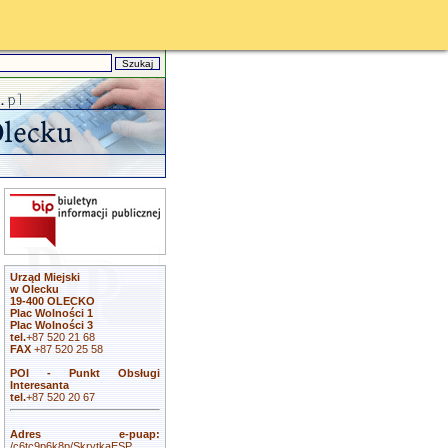
Urząd Miejski
w Olecku
19-400 OLECKO
Plac Wolności 1
Plac Wolności 3
tel.
+87 520 21 68
FAX
+87 520 25 58
POI - Punkt Obsługi
Interesanta
tel.
+87 520 20 67
Adres e-puap:
/c6tc9p6k8p/SkrytkaESP