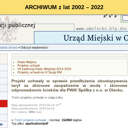
ARCHIWUM z lat 2002 – 2022
0
+
-
A
A
A
ednia strona
» Odczyt wiadomości
Rada Miejska
Projekty uchwał
VII kadencja Rady Miejskiej 2014-2018
Projekty uchwał na VI Sesję RM
Projekt uchwały w sprawie przedłużenia obowiązywania
taryf za zbiorowe zaopatrzenie w wodę i zbiorowe
odprowadzenie ścieków dla PWiK Spółka z o.o. w Olecku.
Treść projektu uchwały w załączniku
47
Data wprowadzenia: 2015-04-14 10
Data upublicznienia: 2015-04-14
Art. czytany:
3881
razy
»
Treść projektu uchwały
- rozmiar:
152860
bajtów
Typ pliku:
application/pdf
go