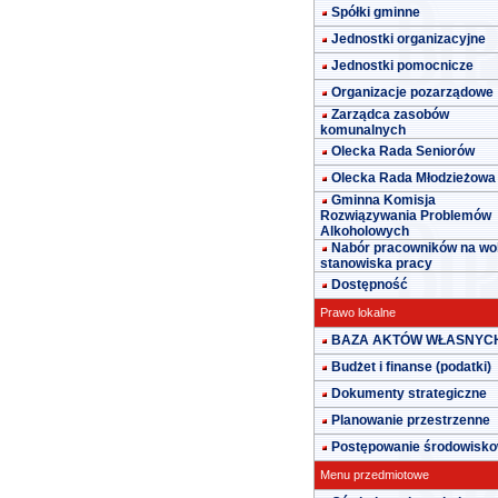
Spółki gminne
Jednostki organizacyjne
Jednostki pomocnicze
Organizacje pozarządowe
Zarządca zasobów
komunalnych
Olecka Rada Seniorów
Olecka Rada Młodzieżowa
Gminna Komisja
Rozwiązywania Problemów
Alkoholowych
Nabór pracowników na wo
stanowiska pracy
Dostępność
Prawo lokalne
BAZA AKTÓW WŁASNYC
Budżet i finanse (podatki)
Dokumenty strategiczne
Planowanie przestrzenne
Postępowanie środowisk
Menu przedmiotowe