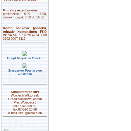
Godziny urzędowania:
poniedziałek 8.00 - 16.00,
wtorek - piątek 7:30 do 15:30
Konto bankowe (podatki,
odpady komunalne):
PKO
BP SA NR: 57 1020 4724 0000
3702 0007 6117
Urząd Miejski w Olecku
Starostwo Powiatowe
w Olecku
Administrator BIP:
Wojciech Wiktorzak
Urząd Miejski w Olecku
Plac Wolności 3
tel:87-520 09 69
fax:87-520 25 58
e-mail:
orn1@olecko.eu