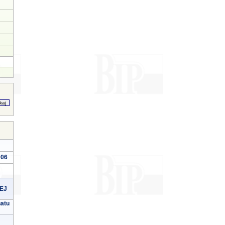
006
EJ
natu