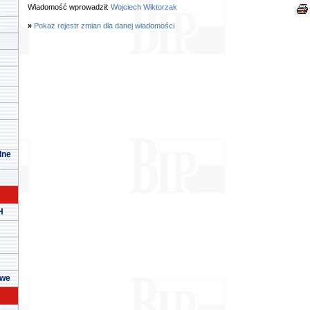
Wiadomość wprowadził:
Wojciech Wiktorzak
»
Pokaż rejestr zmian dla danej wiadomości
lne
H
owe