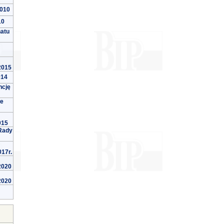
2010
10
natu
 2015
014
ncję
we
015
Rady
017r.
 2020
 2020