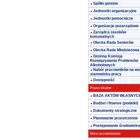
Spółki gminne
Jednostki organizacyjne
Jednostki pomocnicze
Organizacje pozarządowe
Zarządca zasobów
komunalnych
Olecka Rada Seniorów
Olecka Rada Młodzieżowa
Gminna Komisja
Rozwiązywania Problemów
Alkoholowych
Nabór pracowników na wo
stanowiska pracy
Dostępność
Prawo lokalne
BAZA AKTÓW WŁASNYC
Budżet i finanse (podatki)
Dokumenty strategiczne
Planowanie przestrzenne
Postępowanie środowisk
Menu przedmiotowe