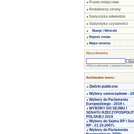
Prawo miejscowe
Redaktorzy strony
Statystyka odwiedzin
Statystyka czytalności
Skargi i Wnioski
Rejestr zmian
Mapa serwisu
Wyszukiwarka
»
Wyszukiwanie zaawansowane
Archiwalne menu:
Zbiórki publiczne
Wybory samorządowe - 2
Wybory do Parlamentu
Europejskiego - 2019 r.
WYBORY DO SEJMU I
SENATU RZECZYPOSPOLIT
POLSKIEJ 2019
Wybory do Sejmu RP i Se
RP - 21.10.2007r.
Wybory do Parlamentu