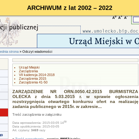
ARCHIWUM z lat 2002 – 2022
0
+
-
A
A
A
ednia strona
» Odczyt wiadomości
Urząd Miejski
Zarządzenia
VII kadencja 2014-2018
Zarządzenia 2015
Zarządzenia 41-50
ZARZĄDZENIE NR ORN.0050.42.2015 BURMISTRZA
OLECKA z dnia 5.03.2015 r. w sprawie ogłoszenia
rozstrzygnięcia otwartego konkursu ofert na realizację
zadania publicznego w 2015r. w zakresie...
Treść zarządzenia w załączniku
59
Data wprowadzenia: 2015-03-05 14
Data upublicznienia: 2015-03-05
Art. czytany:
3469
razy
go