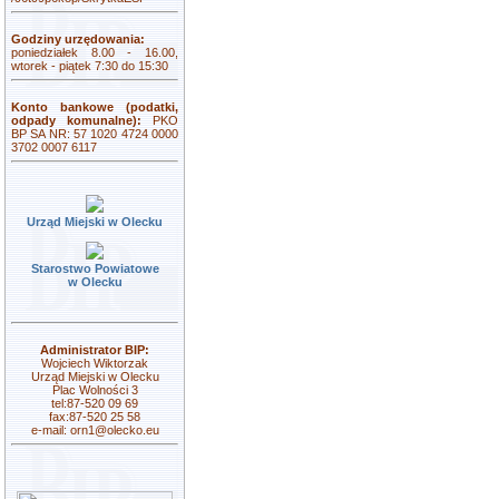
Godziny urzędowania:
poniedziałek 8.00 - 16.00,
wtorek - piątek 7:30 do 15:30
Konto bankowe (podatki,
odpady komunalne):
PKO
BP SA NR: 57 1020 4724 0000
3702 0007 6117
Urząd Miejski w Olecku
Starostwo Powiatowe
w Olecku
Administrator BIP:
Wojciech Wiktorzak
Urząd Miejski w Olecku
Plac Wolności 3
tel:87-520 09 69
fax:87-520 25 58
e-mail:
orn1@olecko.eu