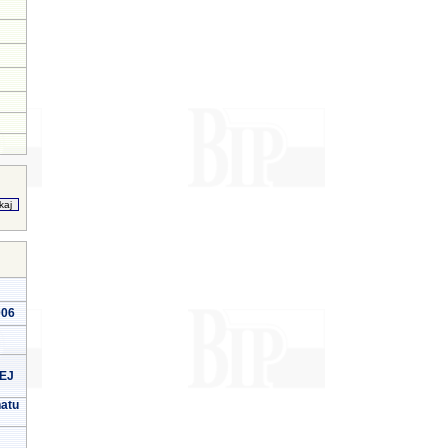
006
EJ
natu