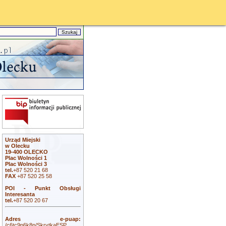
Urząd Miejski
w Olecku
19-400 OLECKO
Plac Wolności 1
Plac Wolności 3
tel.
+87 520 21 68
FAX
+87 520 25 58
POI - Punkt Obsługi
Interesanta
tel.
+87 520 20 67
Adres e-puap:
/c6tc9p6k8p/SkrytkaESP