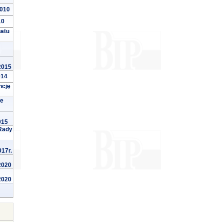
2010
10
natu
 2015
014
ncję
we
015
Rady
017r.
 2020
 2020