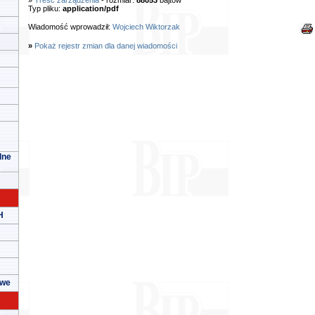
»
Treść zarządzenia
- rozmiar:
88053
bajtów
Typ pliku:
application/pdf
Wiadomość wprowadził:
Wojciech Wiktorzak
»
Pokaż rejestr zmian dla danej wiadomości
lne
H
owe