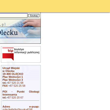
Urząd Miejski
w Olecku
19-400 OLECKO
Plac Wolności 1
Plac Wolności 3
tel.
+87 520 21 68
FAX
+87 520 25 58
POI - Punkt Obsługi
Interesanta
tel.
+87 520 20 67
Adres e-puap:
/c6tc9p6k8p/SkrytkaESP