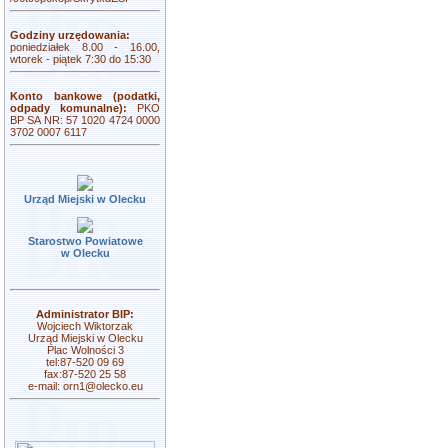
Godziny urzędowania:
poniedziałek 8.00 - 16.00,
wtorek - piątek 7:30 do 15:30
Konto bankowe (podatki,
odpady komunalne):
PKO
BP SA NR: 57 1020 4724 0000
3702 0007 6117
Urząd Miejski w Olecku
Starostwo Powiatowe
w Olecku
Administrator BIP:
Wojciech Wiktorzak
Urząd Miejski w Olecku
Plac Wolności 3
tel:87-520 09 69
fax:87-520 25 58
e-mail:
orn1@olecko.eu