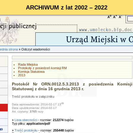
ARCHIWUM z lat 2002 – 2022
0
+
-
A
A
A
ednia strona
» Odczyt wiadomości
Rada Miejska
Protokoły z posiedzeń komisji RM
Komisja Statutowa
2013
Protokół Nr ORN.0012.5.3.2013 z posiedzenia Komisji
Statutowej z dnia 16 grudnia 2013 r.
Treść protokołu w załączniku
49
Data wprowadzenia: 2014-02-17 13
Data upublicznienia: 2014-02-17
Art. czytany:
3765
razy
»
Lista obecności
- rozmiar:
212274
bajtów
Typ pliku:
application/pdf
go
»
Treść protokołu
- rozmiar:
255448
bajtów