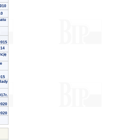
2010
10
natu
 2015
014
ncję
we
015
Rady
017r.
 2020
 2020