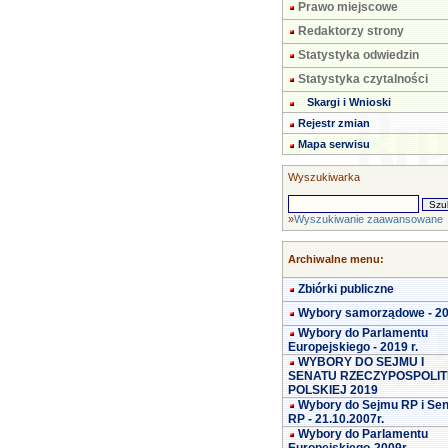
Prawo miejscowe
Redaktorzy strony
Statystyka odwiedzin
Statystyka czytalności
Skargi i Wnioski
Rejestr zmian
Mapa serwisu
Wyszukiwarka
»
Wyszukiwanie zaawansowane
Archiwalne menu:
Zbiórki publiczne
Wybory samorządowe - 2
Wybory do Parlamentu
Europejskiego - 2019 r.
WYBORY DO SEJMU I
SENATU RZECZYPOSPOLIT
POLSKIEJ 2019
Wybory do Sejmu RP i Se
RP - 21.10.2007r.
Wybory do Parlamentu