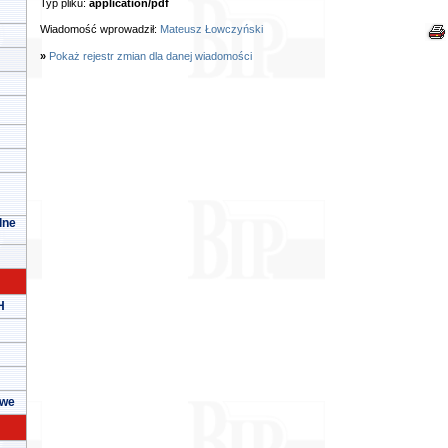
Typ pliku:
application/pdf
Wiadomość wprowadził:
Mateusz Łowczyński
»
Pokaż rejestr zmian dla danej wiadomości
lne
H
owe