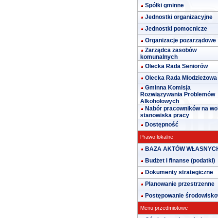
Spółki gminne
Jednostki organizacyjne
Jednostki pomocnicze
Organizacje pozarządowe
Zarządca zasobów
komunalnych
Olecka Rada Seniorów
Olecka Rada Młodzieżowa
Gminna Komisja
Rozwiązywania Problemów
Alkoholowych
Nabór pracowników na wo
stanowiska pracy
Dostępność
Prawo lokalne
BAZA AKTÓW WŁASNYC
Budżet i finanse (podatki)
Dokumenty strategiczne
Planowanie przestrzenne
Postępowanie środowisk
Menu przedmiotowe