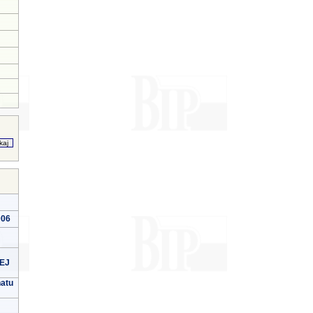
006
EJ
natu