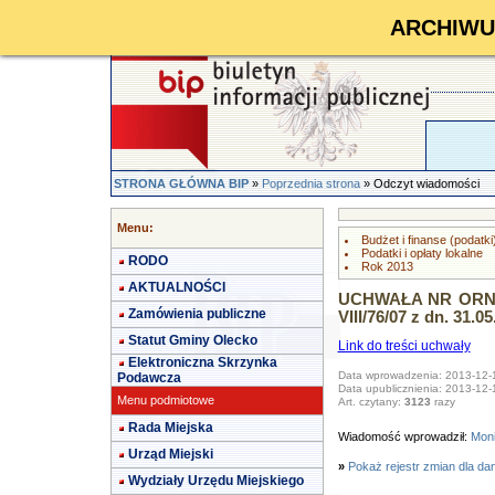
ARCHIWUM 
STRONA GŁÓWNA BIP
»
Poprzednia strona
» Odczyt wiadomości
Menu:
Budżet i finanse (podatki
Podatki i opłaty lokalne
RODO
Rok 2013
AKTUALNOŚCI
UCHWAŁA NR ORN.00
Zamówienia publiczne
VIII/76/07 z dn. 31.0
Statut Gminy Olecko
Link do treści uchwały
Elektroniczna Skrzynka
Data wprowadzenia: 2013-12-
Podawcza
Data upublicznienia: 2013-12-
Menu podmiotowe
Art. czytany:
3123
razy
Rada Miejska
Wiadomość wprowadził:
Mon
Urząd Miejski
»
Pokaż rejestr zmian dla da
Wydziały Urzędu Miejskiego