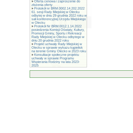
»
Oferta cenowa i zaproszenie do
złożenia oferty
»
Protokół nr BRM.0002.14.202.2022
61. sesji Rady Miejskiej w Olecku
odbytej w dniu 29 grudnia 2022 roku w
sali konferencyjnej Urzędu Miejskiego
w Olecku
»
Protokół Nr BRM.0012.1.14.2022
posiedzenia Komisji Oświaty, Kultury,
Promocji Gminy, Sportu i Rekreacji
Rady Miejskiej w Olecku odbytego w
dniu 20 grudnia 2022 roku
»
Projekt uchwały Rady Miejskiej w
Olecku w sprawie wykazu kąpielisk
na terenie Gminy Olecko w 2023 roku
»
Konsultacje społeczne projektu
uchwały w sprawie Programu
Wspierania Rodziny na lata 2023-
2025