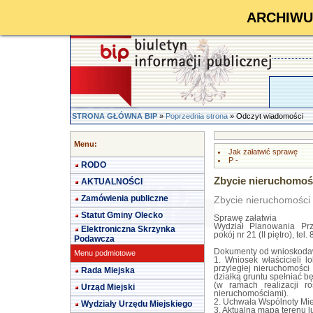
ARCHIWUM 
STRONA GŁÓWNA BIP
»
Poprzednia strona
» Odczyt wiadomości
Menu:
Jak załatwić sprawę
P -
RODO
Zbycie nieruchomośc
AKTUALNOŚCI
Zamówienia publiczne
Zbycie nieruchomości 
Statut Gminy Olecko
Sprawę załatwia
Wydział Planowania Prz
Elektroniczna Skrzynka
pokój nr 21 (II piętro), tel
Podawcza
Dokumenty od wnioskod
Menu podmiotowe
1. Wniosek właścicieli l
przyległej nieruchomości
Rada Miejska
działką gruntu spełniać b
(w ramach realizacji 
Urząd Miejski
nieruchomościami).
2. Uchwała Wspólnoty Mi
Wydziały Urzędu Miejskiego
3. Aktualna mapa terenu l