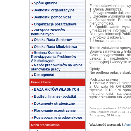
Spółki gminne
Forma załatwienia sprawy
1. Opinia Burmistrza.
Jednostki organizacyjne
2. Przygotowanie dokumen
3. Zlecenie wykonania op
Jednostki pomocnicze
4. Zarządzenie Burmis
nieruchomości.
Organizacje pozarządowe
5. Opublikowanie wyka
Zarządca zasobów
umieszczenie informacji 
komunalnych
Biuletynu Informacji Public
6. Protokół z rokowań.
Olecka Rada Seniorów
7. Umowa notarialna.
Olecka Rada Młodzieżowa
Termin załatwienia spraw
Sprawa załatwiana w tryb
Gminna Komisja
Czas przygotowania ni
Rozwiązywania Problemów
uzyskania niezbędnyc
Alkoholowych
geodezyjnej i wieczysto-k
Nabór pracowników na wolne
stanowiska pracy
Opłaty
Nie podlega opłacie skar
Dostępność
Podstawa prawna
Prawo lokalne
1. Ustawa z dnia 21 sierp
2. Uchwała Nr ORN.0007
BAZA AKTÓW WŁASNYCH
stycznia 2018 r. w spr
nieruchomości stanow
Budżet i finanse (podatki)
wydzierżawiania lub wyn
Dokumenty strategiczne
Data wprowadzenia: 2013-01-
Planowanie przestrzenne
Data upublicznienia: 2013-01-
Art. czytany:
5236
razy
Postępowanie środowiskowe
Wiadomość wprowadził:
Agni
Menu przedmiotowe