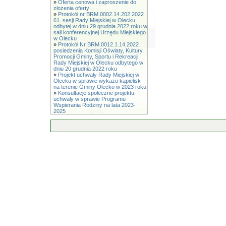
»
Oferta cenowa i zaproszenie do
złożenia oferty
»
Protokół nr BRM.0002.14.202.2022
61. sesji Rady Miejskiej w Olecku
odbytej w dniu 29 grudnia 2022 roku w
sali konferencyjnej Urzędu Miejskiego
w Olecku
»
Protokół Nr BRM.0012.1.14.2022
posiedzenia Komisji Oświaty, Kultury,
Promocji Gminy, Sportu i Rekreacji
Rady Miejskiej w Olecku odbytego w
dniu 20 grudnia 2022 roku
»
Projekt uchwały Rady Miejskiej w
Olecku w sprawie wykazu kąpielisk
na terenie Gminy Olecko w 2023 roku
»
Konsultacje społeczne projektu
uchwały w sprawie Programu
Wspierania Rodziny na lata 2023-
2025