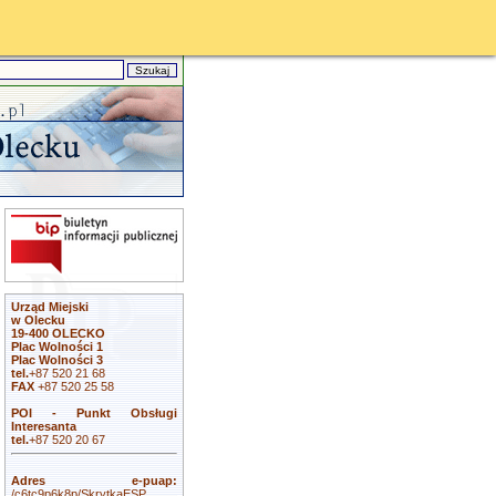
Urząd Miejski
w Olecku
19-400 OLECKO
Plac Wolności 1
Plac Wolności 3
tel.
+87 520 21 68
FAX
+87 520 25 58
POI - Punkt Obsługi
Interesanta
tel.
+87 520 20 67
Adres e-puap:
/c6tc9p6k8p/SkrytkaESP