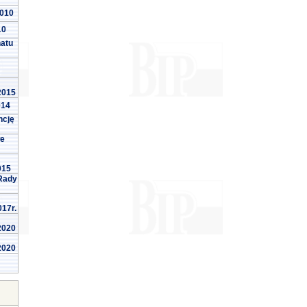
2010
10
natu
 2015
014
ncję
we
015
Rady
017r.
 2020
 2020