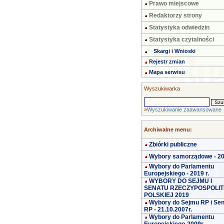
Prawo miejscowe
Redaktorzy strony
Statystyka odwiedzin
Statystyka czytalności
Skargi i Wnioski
Rejestr zmian
Mapa serwisu
Wyszukiwarka
»
Wyszukiwanie zaawansowane
Archiwalne menu:
Zbiórki publiczne
Wybory samorządowe - 2
Wybory do Parlamentu
Europejskiego - 2019 r.
WYBORY DO SEJMU I
SENATU RZECZYPOSPOLIT
POLSKIEJ 2019
Wybory do Sejmu RP i Se
RP - 21.10.2007r.
Wybory do Parlamentu