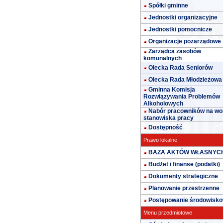
Spółki gminne
Jednostki organizacyjne
Jednostki pomocnicze
Organizacje pozarządowe
Zarządca zasobów
komunalnych
Olecka Rada Seniorów
Olecka Rada Młodzieżowa
Gminna Komisja
Rozwiązywania Problemów
Alkoholowych
Nabór pracowników na wo
stanowiska pracy
Dostępność
Prawo lokalne
BAZA AKTÓW WŁASNYC
Budżet i finanse (podatki)
Dokumenty strategiczne
Planowanie przestrzenne
Postępowanie środowisk
Menu przedmiotowe