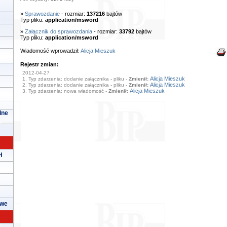
»
Sprawozdanie
- rozmiar:
137216
bajtów
Typ pliku:
application/msword
»
Załącznik do sprawozdania
- rozmiar:
33792
bajtów
Typ pliku:
application/msword
Wiadomość wprowadził:
Alicja Mieszuk
Rejestr zmian:
2012-04-27
Alicja Mieszuk
1. Typ zdarzenia: dodanie załącznika - pliku -
Zmienił:
Alicja Mieszuk
2. Typ zdarzenia: dodanie załącznika - pliku -
Zmienił:
Alicja Mieszuk
3. Typ zdarzenia: nowa wiadomość -
Zmienił:
lne
H
owe