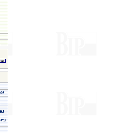
006
EJ
natu