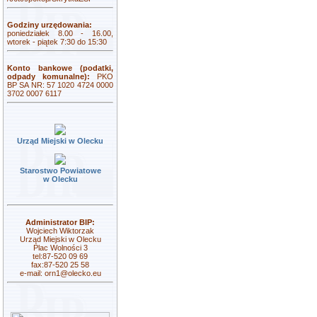
Godziny urzędowania:
poniedziałek 8.00 - 16.00,
wtorek - piątek 7:30 do 15:30
Konto bankowe (podatki,
odpady komunalne):
PKO
BP SA NR: 57 1020 4724 0000
3702 0007 6117
Urząd Miejski w Olecku
Starostwo Powiatowe
w Olecku
Administrator BIP:
Wojciech Wiktorzak
Urząd Miejski w Olecku
Plac Wolności 3
tel:87-520 09 69
fax:87-520 25 58
e-mail:
orn1@olecko.eu