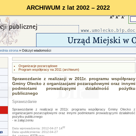
ARCHIWUM z lat 2002 – 2022
0
+
-
A
A
A
ednia strona
» Odczyt wiadomości
Organizacje pozarządowe
Program współpracy na 2011 (archiwum)
Sprawozdanie z realizacji w 2011r. programu współpracy
Gminy Olecko z organizacjami pozarządowymi oraz innymi
podmiotami prowadzącymi działalność pożytku
publicznego
Sprawozdanie
Sprawozdanie z realizacji w 2011r. programu współpracy Gminy Olecko z
organizacjami pozarządowymi oraz innymi podmiotami prowadzącymi działalność
pożytku publicznego
- w załączeniu
02
Data wprowadzenia: 2012-04-27 14
go
Data upublicznienia: 2012-04-27
Art. czytany:
6279
razy