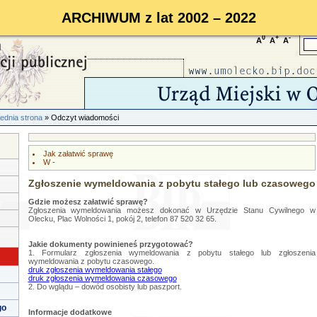
ARCHIWUM z lat 2002 – 2022
0
+
-
A
A
A
ednia strona
» Odczyt wiadomości
Jak załatwić sprawę
W -
Zgłoszenie wymeldowania z pobytu stałego lub czasowego
Gdzie możesz załatwić sprawę?
Zgłoszenia wymeldowania możesz dokonać w Urzędzie Stanu Cywilnego w
Olecku, Plac Wolności 1, pokój 2, telefon 87 520 32 65.
Jakie dokumenty powinieneś przygotować?
1. Formularz zgłoszenia wymeldowania z pobytu stałego lub zgłoszenia
wymeldowania z pobytu czasowego.
druk zgłoszenia wymeldowania stałego
druk zgłoszenia wymeldowania czasowego
2. Do wglądu – dowód osobisty lub paszport.
go
Informacje dodatkowe