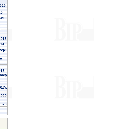
2010
10
natu
 2015
014
ncję
we
015
Rady
017r.
 2020
 2020