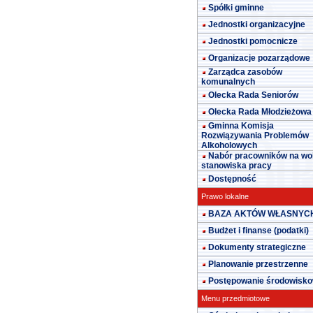
Spółki gminne
Jednostki organizacyjne
Jednostki pomocnicze
Organizacje pozarządowe
Zarządca zasobów
komunalnych
Olecka Rada Seniorów
Olecka Rada Młodzieżowa
Gminna Komisja
Rozwiązywania Problemów
Alkoholowych
Nabór pracowników na wo
stanowiska pracy
Dostępność
Prawo lokalne
BAZA AKTÓW WŁASNYC
Budżet i finanse (podatki)
Dokumenty strategiczne
Planowanie przestrzenne
Postępowanie środowisk
Menu przedmiotowe