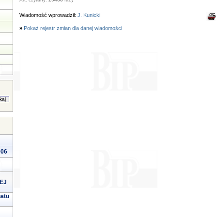
Wiadomość wprowadził:
J. Kunicki
»
Pokaż rejestr zmian dla danej wiadomości
006
EJ
natu