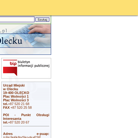
Urząd Miejski
w Olecku
19-400 OLECKO
Plac Wolności 1
Plac Wolności 3
tel.
+87 520 21 68
FAX
+87 520 25 58
POI - Punkt Obsługi
Interesanta
tel.
+87 520 20 67
Adres e-puap:
/c6tc9p6k8p/SkrytkaESP