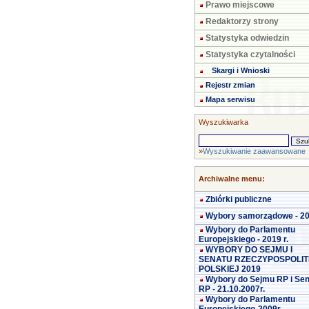
Prawo miejscowe
Redaktorzy strony
Statystyka odwiedzin
Statystyka czytalności
Skargi i Wnioski
Rejestr zmian
Mapa serwisu
Wyszukiwarka
»
Wyszukiwanie zaawansowane
Archiwalne menu:
Zbiórki publiczne
Wybory samorządowe - 2
Wybory do Parlamentu
Europejskiego - 2019 r.
WYBORY DO SEJMU I
SENATU RZECZYPOSPOLIT
POLSKIEJ 2019
Wybory do Sejmu RP i Se
RP - 21.10.2007r.
Wybory do Parlamentu