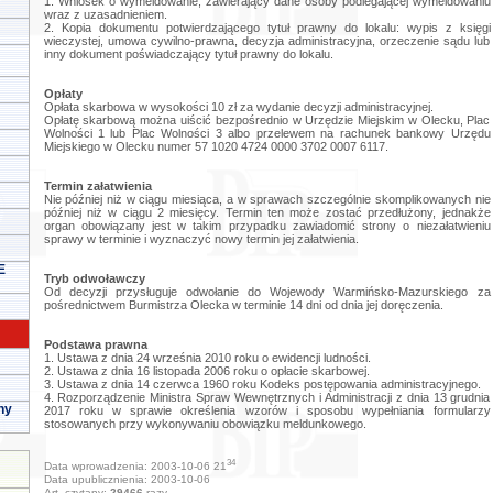
1. Wniosek o wymeldowanie, zawierający dane osoby podlegającej wymeldowaniu
wraz z uzasadnieniem.
2. Kopia dokumentu potwierdzającego tytuł prawny do lokalu: wypis z księgi
wieczystej, umowa cywilno-prawna, decyzja administracyjna, orzeczenie sądu lub
inny dokument poświadczający tytuł prawny do lokalu.
Opłaty
Opłata skarbowa w wysokości 10 zł za wydanie decyzji administracyjnej.
Opłatę skarbową można uiścić bezpośrednio w Urzędzie Miejskim w Olecku, Plac
Wolności 1 lub Plac Wolności 3 albo przelewem na rachunek bankowy Urzędu
Miejskiego w Olecku numer 57 1020 4724 0000 3702 0007 6117.
Termin załatwienia
Nie później niż w ciągu miesiąca, a w sprawach szczególnie skomplikowanych nie
później niż w ciągu 2 miesięcy. Termin ten może zostać przedłużony, jednakże
organ obowiązany jest w takim przypadku zawiadomić strony o niezałatwieniu
sprawy w terminie i wyznaczyć nowy termin jej załatwienia.
E
Tryb odwoławczy
Od decyzji przysługuje odwołanie do Wojewody Warmińsko-Mazurskiego za
pośrednictwem Burmistrza Olecka w terminie 14 dni od dnia jej doręczenia.
Podstawa prawna
1. Ustawa z dnia 24 września 2010 roku o ewidencji ludności.
2. Ustawa z dnia 16 listopada 2006 roku o opłacie skarbowej.
3. Ustawa z dnia 14 czerwca 1960 roku Kodeks postępowania administracyjnego.
4. Rozporządzenie Ministra Spraw Wewnętrznych i Administracji z dnia 13 grudnia
ny
2017 roku w sprawie określenia wzorów i sposobu wypełniania formularzy
stosowanych przy wykonywaniu obowiązku meldunkowego.
34
Data wprowadzenia: 2003-10-06 21
Data upublicznienia: 2003-10-06
Art. czytany:
29466
razy