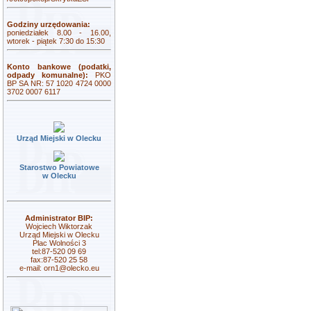
Godziny urzędowania:
poniedziałek 8.00 - 16.00,
wtorek - piątek 7:30 do 15:30
Konto bankowe (podatki,
odpady komunalne):
PKO
BP SA NR: 57 1020 4724 0000
3702 0007 6117
Urząd Miejski w Olecku
Starostwo Powiatowe
w Olecku
Administrator BIP:
Wojciech Wiktorzak
Urząd Miejski w Olecku
Plac Wolności 3
tel:87-520 09 69
fax:87-520 25 58
e-mail:
orn1@olecko.eu