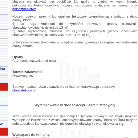
Możesz wymeldować się osobiście lub może to zrobić w twoim imieniu
pełnomocnik. Pełnomocnictwa możesz mu udzielić wyłącznie na piśmie.
druk
pełnomocnictwa
Rodzic, opiekun prawny lub opiekun faktyczny wymeldowują z pobytu stałego
osoby, które:
1) nie mają zdolności do czynności prawnych (osoby całkowicie
ubezwłasnowolnione, dzieci do 13 lat),
2) mają ograniczoną zdolność do czynności prawnych (osoby częściowo
ubezwłasnowolnione, dzieci w wieku od 13 do 18 lat).
Zgłoszenie zgonu, dokonane w urzędzie stanu cywilnego zastępuje wymeldowanie
osoby zmarłej.
Opłaty
Czynność jest wolna od opłat.
lne
Termin załatwienia
Niezwłocznie.
Sprawę możesz także załatwić przez internet korzystając ze strony:
obywatel.gov.pl
H
Wymeldowanie w drodze decyzji administracyjnej
Jeżeli jesteś właścicielem lub dysponujesz tytułem prawnym do lokalu możesz
wystąpić do Burmistrza z wnioskiem o wymeldowanie osoby, która opuściła miejsce
owe
pobytu stałego lub czasowego i nie dopełniła obowiązku wymeldowania się.
Wymagane dokumenty