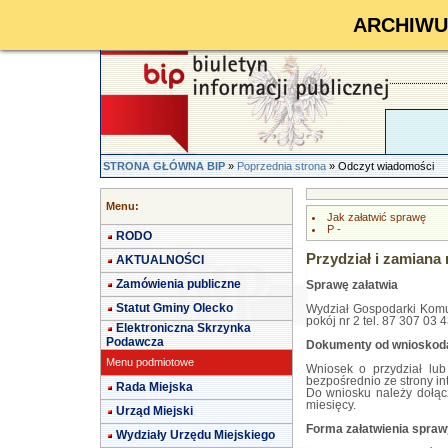
ARCHIWUM 
STRONA GŁÓWNA BIP
»
Poprzednia strona
» Odczyt wiadomości
Menu:
Jak załatwić sprawę
P -
RODO
Przydział i zamiana
AKTUALNOŚCI
Zamówienia publiczne
Sprawę załatwia
Statut Gminy Olecko
Wydział Gospodarki Komu
pokój nr 2 tel. 87 307 03 4
Elektroniczna Skrzynka
Podawcza
Dokumenty od wniosko
Menu podmiotowe
Wniosek o przydział lu
bezpośrednio ze strony int
Rada Miejska
Do wniosku należy dołąc
miesięcy.
Urząd Miejski
Forma załatwienia spraw
Wydziały Urzędu Miejskiego