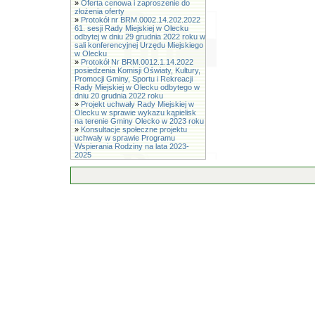
»
Oferta cenowa i zaproszenie do
złożenia oferty
»
Protokół nr BRM.0002.14.202.2022
61. sesji Rady Miejskiej w Olecku
odbytej w dniu 29 grudnia 2022 roku w
sali konferencyjnej Urzędu Miejskiego
w Olecku
»
Protokół Nr BRM.0012.1.14.2022
posiedzenia Komisji Oświaty, Kultury,
Promocji Gminy, Sportu i Rekreacji
Rady Miejskiej w Olecku odbytego w
dniu 20 grudnia 2022 roku
»
Projekt uchwały Rady Miejskiej w
Olecku w sprawie wykazu kąpielisk
na terenie Gminy Olecko w 2023 roku
»
Konsultacje społeczne projektu
uchwały w sprawie Programu
Wspierania Rodziny na lata 2023-
2025