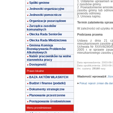
1. Ustalenie uprawnień 
Spółki gminne
z zasobów gminy.
2. Powiadomienie wniosko
Jednostki organizacyjne
zasobu gminy lub odmow
powodu odmowy.
Jednostki pomocnicze
3. Umowa najmu.
Organizacje pozarządowe
Termin załatwienia spra
Zarządca zasobów
W zależności od uzysku m
komunalnych
Olecka Rada Seniorów
Podstawa prawna
Olecka Rada Młodzieżowa
Ustawa z dnia 21 cze
mieszkaniowym zasobie gm
Gminna Komisja
Uchwała Nr XXXVII/280/0
Rozwiązywania Problemów
2005 r. w sprawie zasa
Alkoholowych
mieszkaniowego zasobu g
Nabór pracowników na wolne
stanowiska pracy
Data wprowadzenia: 2003-09-
Dostępność
Data upublicznienia: 2003-09-
Art. czytany:
29160
razy
Prawo lokalne
Wiadomość wprowadził:
Józe
BAZA AKTÓW WŁASNYCH
Budżet i finanse (podatki)
»
Pokaż rejestr zmian dla da
Dokumenty strategiczne
Planowanie przestrzenne
Postępowanie środowiskowe
Menu przedmiotowe