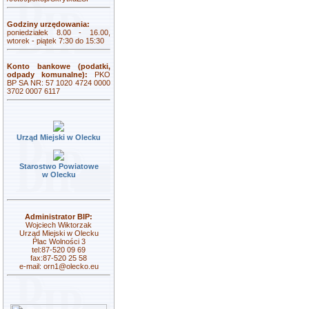
Godziny urzędowania:
poniedziałek 8.00 - 16.00,
wtorek - piątek 7:30 do 15:30
Konto bankowe (podatki,
odpady komunalne):
PKO
BP SA NR: 57 1020 4724 0000
3702 0007 6117
Urząd Miejski w Olecku
Starostwo Powiatowe
w Olecku
Administrator BIP:
Wojciech Wiktorzak
Urząd Miejski w Olecku
Plac Wolności 3
tel:87-520 09 69
fax:87-520 25 58
e-mail:
orn1@olecko.eu