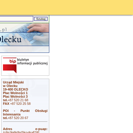
Urząd Miejski
w Olecku
19-400 OLECKO
Plac Wolności 1
Plac Wolności 3
tel.
+87 520 21 68
FAX
+87 520 25 58
POI - Punkt Obsługi
Interesanta
tel.
+87 520 20 67
Adres e-puap:
/c6tc9p6k8p/SkrytkaESP