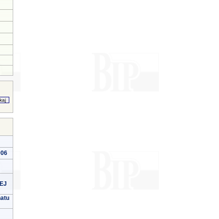
006
EJ
natu