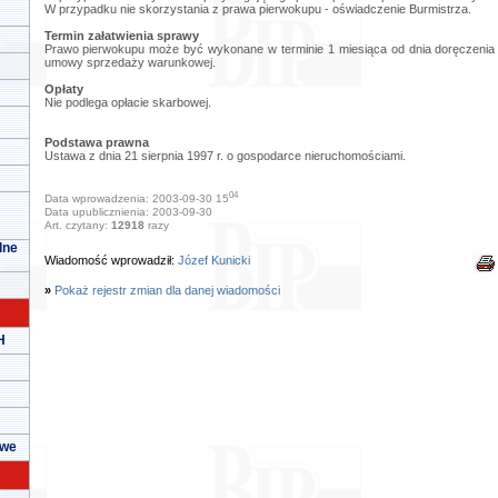
W przypadku nie skorzystania z prawa pierwokupu - oświadczenie Burmistrza.
Termin załatwienia sprawy
Prawo pierwokupu może być wykonane w terminie 1 miesiąca od dnia doręczenia
umowy sprzedaży warunkowej.
Opłaty
Nie podlega opłacie skarbowej.
Podstawa prawna
Ustawa z dnia 21 sierpnia 1997 r. o gospodarce nieruchomościami.
04
Data wprowadzenia: 2003-09-30 15
Data upublicznienia: 2003-09-30
Art. czytany:
12918
razy
lne
Wiadomość wprowadził:
Józef Kunicki
»
Pokaż rejestr zmian dla danej wiadomości
H
owe