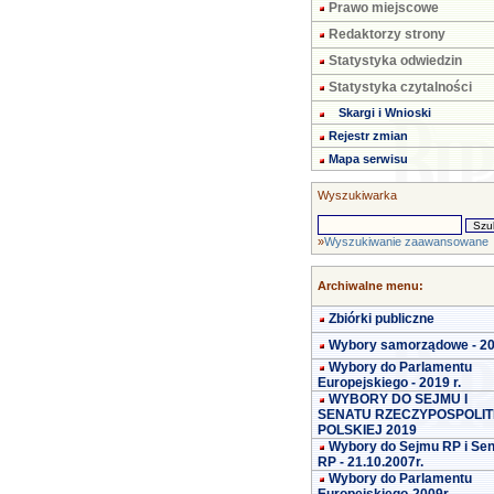
Prawo miejscowe
Redaktorzy strony
Statystyka odwiedzin
Statystyka czytalności
Skargi i Wnioski
Rejestr zmian
Mapa serwisu
Wyszukiwarka
»
Wyszukiwanie zaawansowane
Archiwalne menu:
Zbiórki publiczne
Wybory samorządowe - 2
Wybory do Parlamentu
Europejskiego - 2019 r.
WYBORY DO SEJMU I
SENATU RZECZYPOSPOLIT
POLSKIEJ 2019
Wybory do Sejmu RP i Se
RP - 21.10.2007r.
Wybory do Parlamentu