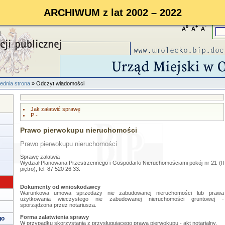
ARCHIWUM z lat 2002 – 2022
0
+
-
A
A
A
ednia strona
» Odczyt wiadomości
Jak załatwić sprawę
P -
Prawo pierwokupu nieruchomości
Prawo pierwokupu nieruchomości
Sprawę załatwia
Wydział Planowana Przestrzennego i Gospodarki Nieruchomościami pokój nr 21 (II
piętro), tel. 87 520 26 33.
Dokumenty od wnioskodawcy
Warunkowa umowa sprzedaży nie zabudowanej nieruchomości lub prawa
użytkowania wieczystego nie zabudowanej nieruchomości gruntowej -
sporządzona przez notariusza.
Forma załatwienia sprawy
go
W przypadku skorzystania z przysługującego prawa pierwokupu - akt notarialny.