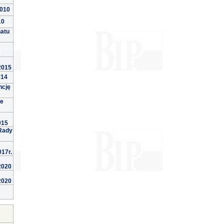
2010
10
natu
 2015
014
ncję
we
015
Rady
017r.
 2020
 2020