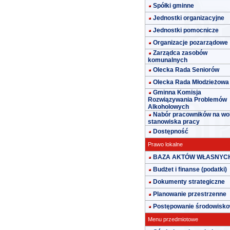
Spółki gminne
Jednostki organizacyjne
Jednostki pomocnicze
Organizacje pozarządowe
Zarządca zasobów
komunalnych
Olecka Rada Seniorów
Olecka Rada Młodzieżowa
Gminna Komisja
Rozwiązywania Problemów
Alkoholowych
Nabór pracowników na wo
stanowiska pracy
Dostępność
Prawo lokalne
BAZA AKTÓW WŁASNYC
Budżet i finanse (podatki)
Dokumenty strategiczne
Planowanie przestrzenne
Postępowanie środowisk
Menu przedmiotowe