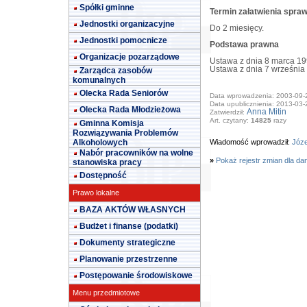
Spółki gminne
Termin załatwienia spra
Jednostki organizacyjne
Do 2 miesięcy.
Jednostki pomocnicze
Podstawa prawna
Organizacje pozarządowe
Ustawa z dnia 8 marca 19
Ustawa z dnia 7 września 
Zarządca zasobów
komunalnych
Olecka Rada Seniorów
Data wprowadzenia: 2003-09-
Data upublicznienia: 2013-03-
Olecka Rada Młodzieżowa
Anna Mitin
Zatwierdził:
Art. czytany:
14825
razy
Gminna Komisja
Rozwiązywania Problemów
Alkoholowych
Wiadomość wprowadził:
Józe
Nabór pracowników na wolne
»
Pokaż rejestr zmian dla da
stanowiska pracy
Dostępność
Prawo lokalne
BAZA AKTÓW WŁASNYCH
Budżet i finanse (podatki)
Dokumenty strategiczne
Planowanie przestrzenne
Postępowanie środowiskowe
Menu przedmiotowe