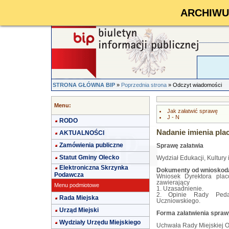
ARCHIWUM 
STRONA GŁÓWNA BIP
»
Poprzednia strona
» Odczyt wiadomości
Menu:
Jak załatwić sprawę
J - N
RODO
Nadanie imienia pl
AKTUALNOŚCI
Zamówienia publiczne
Sprawę załatwia
Statut Gminy Olecko
Wydział Edukacji, Kultury i
Elektroniczna Skrzynka
Dokumenty od wniosko
Podawcza
Wniosek Dyrektora plac
zawierający
Menu podmiotowe
1. Uzasadnienie.
2. Opinie Rady Peda
Rada Miejska
Uczniowskiego.
Urząd Miejski
Forma załatwienia spraw
Wydziały Urzędu Miejskiego
Uchwała Rady Miejskiej O