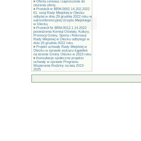
»
Oferta cenowa i zaproszenie do
złożenia oferty
»
Protokół nr BRM.0002.14.202.2022
61. sesji Rady Miejskiej w Olecku
odbytej w dniu 29 grudnia 2022 roku w
sali konferencyjnej Urzędu Miejskiego
w Olecku
»
Protokół Nr BRM.0012.1.14.2022
posiedzenia Komisji Oświaty, Kultury,
Promocji Gminy, Sportu i Rekreacji
Rady Miejskiej w Olecku odbytego w
dniu 20 grudnia 2022 roku
»
Projekt uchwały Rady Miejskiej w
Olecku w sprawie wykazu kąpielisk
na terenie Gminy Olecko w 2023 roku
»
Konsultacje społeczne projektu
uchwały w sprawie Programu
Wspierania Rodziny na lata 2023-
2025