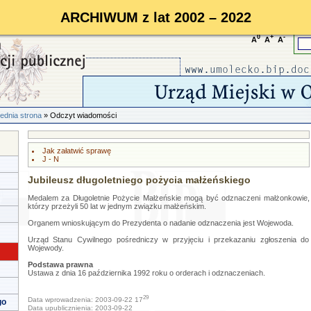
ARCHIWUM z lat 2002 – 2022
0
+
-
A
A
A
ednia strona
» Odczyt wiadomości
Jak załatwić sprawę
J - N
Jubileusz długoletniego pożycia małżeńskiego
Medalem za Długoletnie Pożycie Małżeńskie mogą być odznaczeni małżonkowie,
którzy przeżyli 50 lat w jednym związku małżeńskim.
Organem wnioskującym do Prezydenta o nadanie odznaczenia jest Wojewoda.
Urząd Stanu Cywilnego pośredniczy w przyjęciu i przekazaniu zgłoszenia do
Wojewody.
Podstawa prawna
Ustawa z dnia 16 października 1992 roku o orderach i odznaczeniach.
29
Data wprowadzenia: 2003-09-22 17
go
Data upublicznienia: 2003-09-22