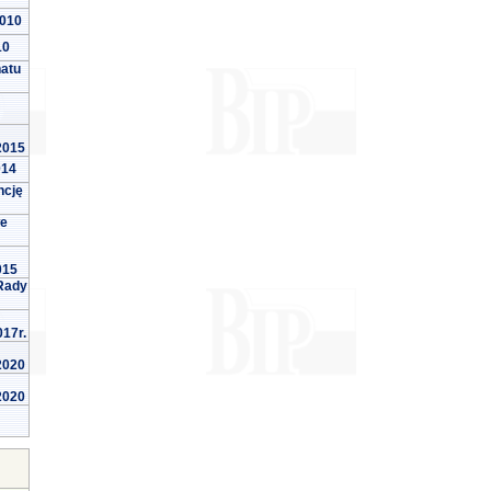
2010
10
natu
 2015
014
ncję
we
015
Rady
017r.
 2020
 2020