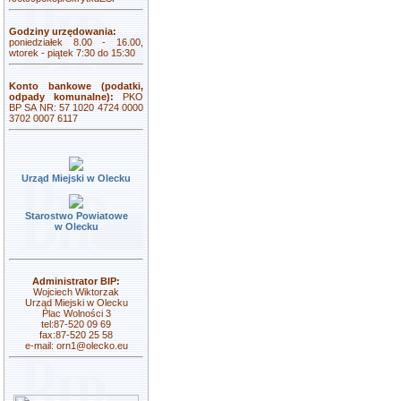
Godziny urzędowania:
poniedziałek 8.00 - 16.00,
wtorek - piątek 7:30 do 15:30
Konto bankowe (podatki,
odpady komunalne):
PKO
BP SA NR: 57 1020 4724 0000
3702 0007 6117
Urząd Miejski w Olecku
Starostwo Powiatowe
w Olecku
Administrator BIP:
Wojciech Wiktorzak
Urząd Miejski w Olecku
Plac Wolności 3
tel:87-520 09 69
fax:87-520 25 58
e-mail:
orn1@olecko.eu