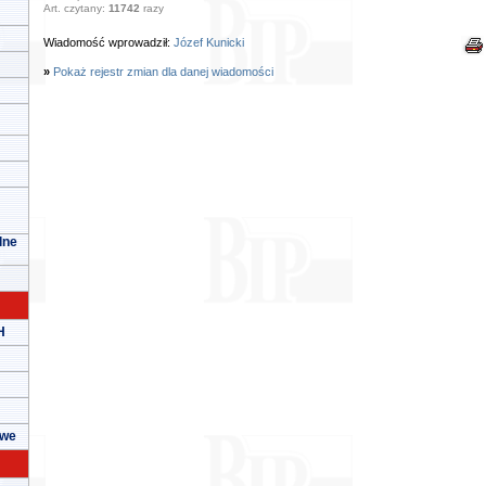
Art. czytany:
11742
razy
Wiadomość wprowadził:
Józef Kunicki
»
Pokaż rejestr zmian dla danej wiadomości
lne
H
owe