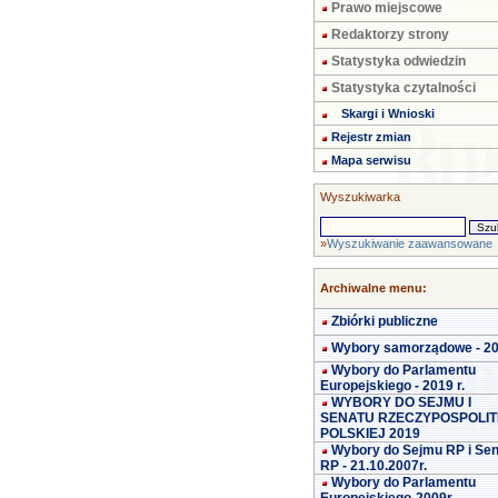
Prawo miejscowe
Redaktorzy strony
Statystyka odwiedzin
Statystyka czytalności
Skargi i Wnioski
Rejestr zmian
Mapa serwisu
Wyszukiwarka
»
Wyszukiwanie zaawansowane
Archiwalne menu:
Zbiórki publiczne
Wybory samorządowe - 2
Wybory do Parlamentu
Europejskiego - 2019 r.
WYBORY DO SEJMU I
SENATU RZECZYPOSPOLIT
POLSKIEJ 2019
Wybory do Sejmu RP i Se
RP - 21.10.2007r.
Wybory do Parlamentu