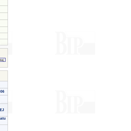
006
EJ
natu