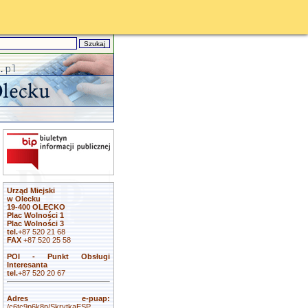
Urząd Miejski
w Olecku
19-400 OLECKO
Plac Wolności 1
Plac Wolności 3
tel.
+87 520 21 68
FAX
+87 520 25 58
POI - Punkt Obsługi
Interesanta
tel.
+87 520 20 67
Adres e-puap:
/c6tc9p6k8p/SkrytkaESP