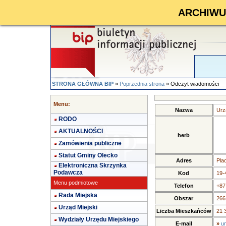
ARCHIWUM 
STRONA GŁÓWNA BIP
»
Poprzednia strona
» Odczyt wiadomości
Menu:
Nazwa
Urz
RODO
AKTUALNOŚCI
herb
Zamówienia publiczne
Statut Gminy Olecko
Adres
Pla
Elektroniczna Skrzynka
Podawcza
Kod
19-
Menu podmiotowe
Telefon
+87
Rada Miejska
Obszar
266
Urząd Miejski
Liczba Mieszkańców
21 
Wydziały Urzędu Miejskiego
E-mail
»
u