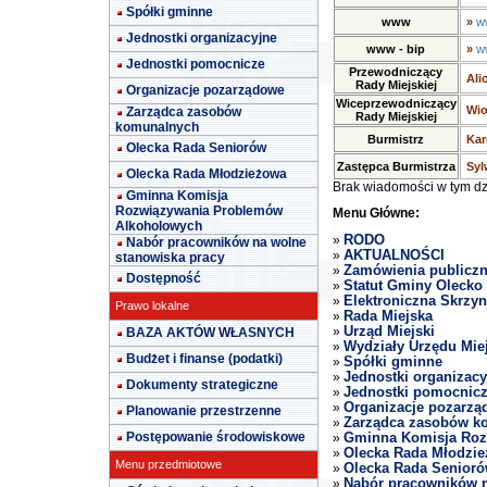
Spółki gminne
www
»
w
Jednostki organizacyjne
www - bip
»
w
Jednostki pomocnicze
Przewodniczący
Ali
Rady Miejskiej
Organizacje pozarządowe
Wiceprzewodniczący
Wio
Zarządca zasobów
Rady Miejskiej
komunalnych
Burmistrz
Kar
Olecka Rada Seniorów
Zastępca Burmistrza
Syl
Olecka Rada Młodzieżowa
Brak wiadomości w tym dzi
Gminna Komisja
Rozwiązywania Problemów
Menu Główne:
Alkoholowych
RODO
»
Nabór pracowników na wolne
AKTUALNOŚCI
»
stanowiska pracy
Zamówienia publicz
»
Dostępność
Statut Gminy Olecko
»
Elektroniczna Skrzy
»
Prawo lokalne
Rada Miejska
»
Urząd Miejski
BAZA AKTÓW WŁASNYCH
»
Wydziały Urzędu Mie
»
Budżet i finanse (podatki)
Spółki gminne
»
Jednostki organizacy
»
Dokumenty strategiczne
Jednostki pomocnic
»
Organizacje pozarzą
»
Planowanie przestrzenne
Zarządca zasobów k
»
Postępowanie środowiskowe
Gminna Komisja Roz
»
Olecka Rada Młodzi
»
Menu przedmiotowe
Olecka Rada Senior
»
Nabór pracowników n
»