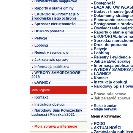
Oświadczenia majątkowe
Dostępność
»
BAZA AKTÓW WŁAS
»
Raporty o stanie gminy
Budżet i finanse (pod
»
EKOPORTAL-Informacje o
Dokumenty strategic
»
środowisku i jego ochronie
Planowanie przestrz
»
Sprzedaż nieruchomości
Postępowanie środo
»
Oświadczenia mająt
»
Druki do pobrania
Raporty o stanie gmi
»
EKOPORTAL-Informacj
»
Petycje
Sprzedaż nieruchom
»
Druki do pobrania
»
Lobbing
Petycje
»
Rejestry i ewidencje
Lobbing
»
Rejestry i ewidencje
»
Jak załatwić sprawę
Jak załatwić sprawę
»
Informacja publiczna
»
Informacja publiczna
WYBORY SAMORZĄD
»
WYBORY SAMORZĄDOWE
ŁAWNICY
»
2018
Kontakt
»
Instrukcja obsługi
ŁAWNICY
»
Narodowy Spis Powsz
»
Menu ogólne
Prawo miejscowe
»
Kontakt
Jak załatwić sprawe
»
Instrukcja obsługi
»
Rejestr zmian
»
Mapa serwisu
Narodowy Spis Powszechny
Ludności i Mieszkań 2021
Menu Archiwalne:
RODO
»
Moja sprawa w internecie
AKTUALNOŚCI
»
Zamówienia publicz
»