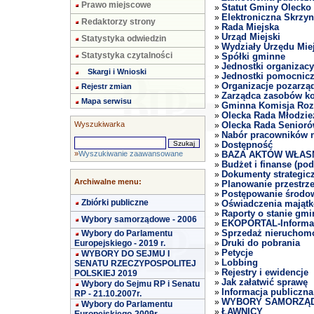
Prawo miejscowe
Statut Gminy Olecko
»
Elektroniczna Skrzy
»
Redaktorzy strony
Rada Miejska
»
Urząd Miejski
»
Statystyka odwiedzin
Wydziały Urzędu Mie
»
Statystyka czytalności
Spółki gminne
»
Jednostki organizacy
»
Skargi i Wnioski
Jednostki pomocnic
»
Organizacje pozarzą
Rejestr zmian
»
Zarządca zasobów k
»
Mapa serwisu
Gminna Komisja Roz
»
Olecka Rada Młodzi
»
Wyszukiwarka
Olecka Rada Senior
»
Nabór pracowników n
»
Dostępność
»
»
Wyszukiwanie zaawansowane
BAZA AKTÓW WŁAS
»
Budżet i finanse (pod
»
Dokumenty strategic
»
Archiwalne menu:
Planowanie przestrz
»
Postępowanie środo
»
Zbiórki publiczne
Oświadczenia mająt
»
Raporty o stanie gmi
»
Wybory samorządowe - 2006
EKOPORTAL-Informacj
»
Wybory do Parlamentu
Sprzedaż nieruchom
»
Europejskiego - 2019 r.
Druki do pobrania
»
Petycje
WYBORY DO SEJMU I
»
Lobbing
SENATU RZECZYPOSPOLITEJ
»
Rejestry i ewidencje
POLSKIEJ 2019
»
Jak załatwić sprawę
»
Wybory do Sejmu RP i Senatu
Informacja publiczna
»
RP - 21.10.2007r.
WYBORY SAMORZĄD
»
Wybory do Parlamentu
ŁAWNICY
»