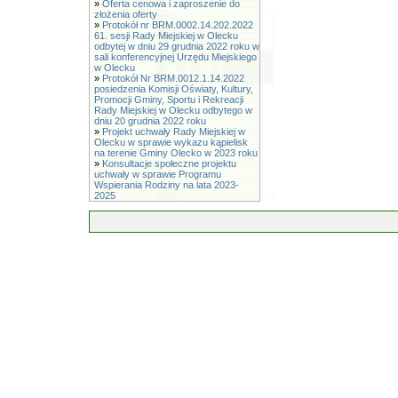
»
Oferta cenowa i zaproszenie do
złożenia oferty
»
Protokół nr BRM.0002.14.202.2022
61. sesji Rady Miejskiej w Olecku
odbytej w dniu 29 grudnia 2022 roku w
sali konferencyjnej Urzędu Miejskiego
w Olecku
»
Protokół Nr BRM.0012.1.14.2022
posiedzenia Komisji Oświaty, Kultury,
Promocji Gminy, Sportu i Rekreacji
Rady Miejskiej w Olecku odbytego w
dniu 20 grudnia 2022 roku
»
Projekt uchwały Rady Miejskiej w
Olecku w sprawie wykazu kąpielisk
na terenie Gminy Olecko w 2023 roku
»
Konsultacje społeczne projektu
uchwały w sprawie Programu
Wspierania Rodziny na lata 2023-
2025