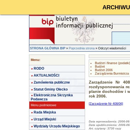
ARCHIWUM 
STRONA GŁÓWNA BIP
»
Poprzednia strona
» Odczyt wiadomości
Menu:
Budżet i finanse (podatki
Budżet
RODO
Budżet 2006
Zarządzenia Burmistrza 
AKTUALNOŚCI
Zarządzenie Nr 408
Zamówienia publiczne
rozdysponowania rez
Statut Gminy Olecko
planie dochodów i 
Elektroniczna Skrzynka
rok 2006.
Podawcza
[Zarządzenie Nr 408/06]
Menu podmiotowe
Rada Miejska
Urząd Miejski
Data wprowadzenia: 2006-06
Data upublicznienia: 2006-06
Wydziały Urzędu Miejskiego
Art. czytany:
3730
razy