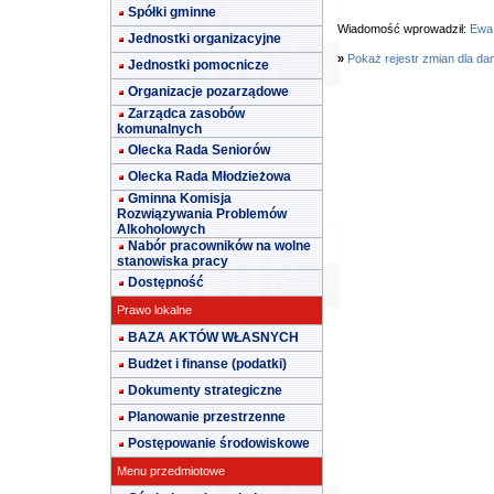
Spółki gminne
Wiadomość wprowadził:
Ewa
Jednostki organizacyjne
»
Pokaż rejestr zmian dla da
Jednostki pomocnicze
Organizacje pozarządowe
Zarządca zasobów
komunalnych
Olecka Rada Seniorów
Olecka Rada Młodzieżowa
Gminna Komisja
Rozwiązywania Problemów
Alkoholowych
Nabór pracowników na wolne
stanowiska pracy
Dostępność
Prawo lokalne
BAZA AKTÓW WŁASNYCH
Budżet i finanse (podatki)
Dokumenty strategiczne
Planowanie przestrzenne
Postępowanie środowiskowe
Menu przedmiotowe