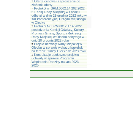
»
Oferta cenowa i zaproszenie do
złożenia oferty
»
Protokół nr BRM.0002.14.202.2022
61. sesji Rady Miejskiej w Olecku
odbytej w dniu 29 grudnia 2022 roku w
sali konferencyjnej Urzędu Miejskiego
w Olecku
»
Protokół Nr BRM.0012.1.14.2022
posiedzenia Komisji Oświaty, Kultury,
Promocji Gminy, Sportu i Rekreacji
Rady Miejskiej w Olecku odbytego w
dniu 20 grudnia 2022 roku
»
Projekt uchwały Rady Miejskiej w
Olecku w sprawie wykazu kąpielisk
na terenie Gminy Olecko w 2023 roku
»
Konsultacje społeczne projektu
uchwały w sprawie Programu
Wspierania Rodziny na lata 2023-
2025