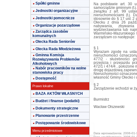
Spółki gminne
Na podstawie art. 30 u
samorządzie gminnym (t.j.
Jednostki organizacyjne
związku z art. 99 usta
nieruchomościami (t.j. 
Jednostki pomocnicze
stosownie do § 17 ust. 2 
Olecku z dnia 26 paźdz
Organizacje pozarządowe
nabywania, zbywania
wydzierżawiania lub najm
Zarządca zasobów
Warmińsko-Mazurskiego N
komunalnych
zarządzam co następuje:
Olecka Rada Seniorów
§ 1
Olecka Rada Młodzieżowa
Wyrażam zgodę na ustan
Gminna Komisja
nieruchomości oznaczony
Rozwiązywania Problemów
477/2 - służebności gr
przejścia i przejazdu p
Alkoholowych
472/1 i 474/4 , położone
Nabór pracowników na wolne
drogę dojazdową zapewnia
stanowiska pracy
Nieruchomości oznaczone
własność Gminy Olecko i 
Dostępność
§ 2
Prawo lokalne
Zarządzenie wchodzi w ży
BAZA AKTÓW WŁASNYCH
Burmistrz
Budżet i finanse (podatki)
Wacław Olszewski
Dokumenty strategiczne
Planowanie przestrzenne
Postępowanie środowiskowe
Menu przedmiotowe
Data wprowadzenia: 2006-01-
Data upublicznienia: 2006-01-