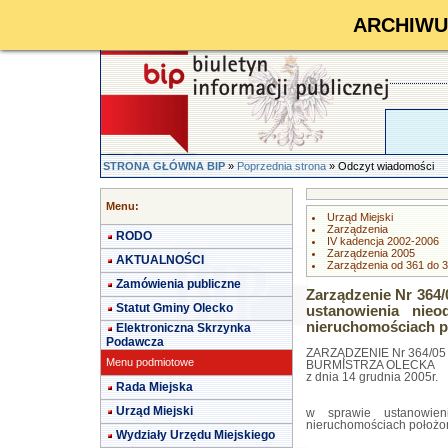
ARCHIWUM 
STRONA GŁÓWNA BIP
»
Poprzednia strona
» Odczyt wiadomości
Menu:
Urząd Miejski
Zarządzenia
RODO
IV kadencja 2002-2006
Zarządzenia 2005
AKTUALNOŚCI
Zarządzenia od 361 do 
Zamówienia publiczne
Zarządzenie Nr 364/
Statut Gminy Olecko
ustanowienia nieo
nieruchomościach p
Elektroniczna Skrzynka
Podawcza
ZARZĄDZENIE Nr 364/05
Menu podmiotowe
BURMISTRZA OLECKA
z dnia 14 grudnia 2005r.
Rada Miejska
Urząd Miejski
w sprawie ustanowieni
nieruchomościach położo
Wydziały Urzędu Miejskiego