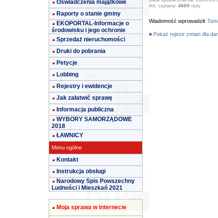
Oświadczenia majątkowe
Art. czytany:
4660
razy
Raporty o stanie gminy
Wiadomość wprowadził:
Toma
EKOPORTAL-Informacje o
środowisku i jego ochronie
»
Pokaż rejestr zmian dla da
Sprzedaż nieruchomości
Druki do pobrania
Petycje
Lobbing
Rejestry i ewidencje
Jak załatwić sprawę
Informacja publiczna
WYBORY SAMORZĄDOWE
2018
ŁAWNICY
Menu ogólne
Kontakt
Instrukcja obsługi
Narodowy Spis Powszechny
Ludności i Mieszkań 2021
Moja sprawa w internecie