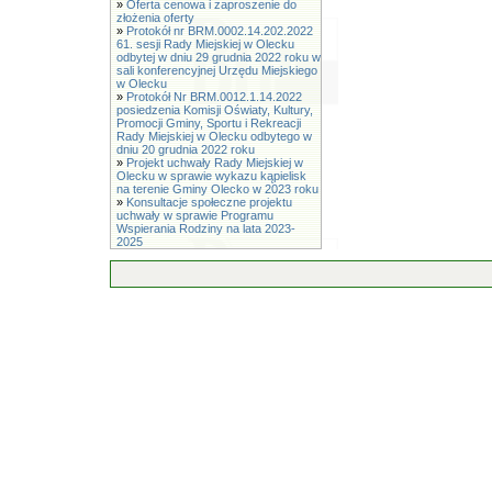
»
Oferta cenowa i zaproszenie do
złożenia oferty
»
Protokół nr BRM.0002.14.202.2022
61. sesji Rady Miejskiej w Olecku
odbytej w dniu 29 grudnia 2022 roku w
sali konferencyjnej Urzędu Miejskiego
w Olecku
»
Protokół Nr BRM.0012.1.14.2022
posiedzenia Komisji Oświaty, Kultury,
Promocji Gminy, Sportu i Rekreacji
Rady Miejskiej w Olecku odbytego w
dniu 20 grudnia 2022 roku
»
Projekt uchwały Rady Miejskiej w
Olecku w sprawie wykazu kąpielisk
na terenie Gminy Olecko w 2023 roku
»
Konsultacje społeczne projektu
uchwały w sprawie Programu
Wspierania Rodziny na lata 2023-
2025