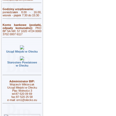
Godziny urzędowania:
poniedziałek 8.00 - 16.00,
wtorek - piątek 7:30 do 15:30
Konto bankowe (podatki,
odpady komunalne):
PKO
BP SA NR: 57 1020 4724 0000
3702 0007 6117
Urząd Miejski w Olecku
Starostwo Powiatowe
w Olecku
Administrator BIP:
Wojciech Wiktorzak
Urząd Miejski w Olecku
Plac Wolności 3
tel:87-520 09 69
fax:87-520 25 58
e-mail:
orn1@olecko.eu