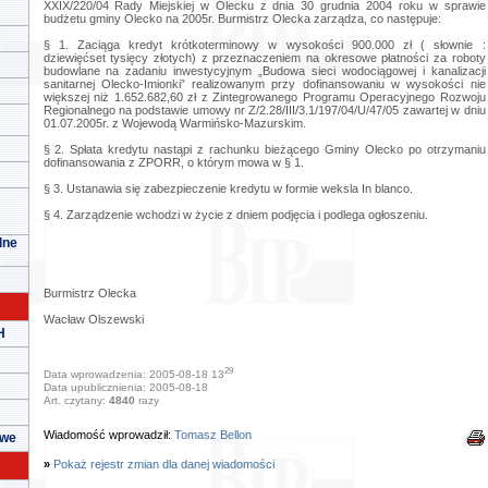
XXIX/220/04 Rady Miejskiej w Olecku z dnia 30 grudnia 2004 roku w sprawie
budżetu gminy Olecko na 2005r. Burmistrz Olecka zarządza, co następuje:
§ 1. Zaciąga kredyt krótkoterminowy w wysokości 900.000 zł ( słownie :
dziewięćset tysięcy złotych) z przeznaczeniem na okresowe płatności za roboty
budowlane na zadaniu inwestycyjnym „Budowa sieci wodociągowej i kanalizacji
sanitarnej Olecko-Imionki” realizowanym przy dofinansowaniu w wysokości nie
większej niż 1.652.682,60 zł z Zintegrowanego Programu Operacyjnego Rozwoju
Regionalnego na podstawie umowy nr Z/2.28/III/3.1/197/04/U/47/05 zawartej w dniu
01.07.2005r. z Wojewodą Warmińsko-Mazurskim.
§ 2. Spłata kredytu nastąpi z rachunku bieżącego Gminy Olecko po otrzymaniu
dofinansowania z ZPORR, o którym mowa w § 1.
§ 3. Ustanawia się zabezpieczenie kredytu w formie weksla In blanco.
§ 4. Zarządzenie wchodzi w życie z dniem podjęcia i podlega ogłoszeniu.
lne
Burmistrz Olecka
Wacław Olszewski
H
29
Data wprowadzenia: 2005-08-18 13
Data upublicznienia: 2005-08-18
Art. czytany:
4840
razy
Wiadomość wprowadził:
Tomasz Bellon
owe
»
Pokaż rejestr zmian dla danej wiadomości