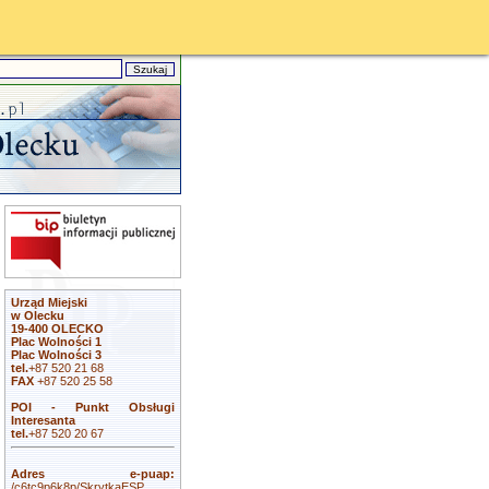
Urząd Miejski
w Olecku
19-400 OLECKO
Plac Wolności 1
Plac Wolności 3
tel.
+87 520 21 68
FAX
+87 520 25 58
POI - Punkt Obsługi
Interesanta
tel.
+87 520 20 67
Adres e-puap:
/c6tc9p6k8p/SkrytkaESP