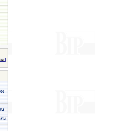
006
EJ
natu