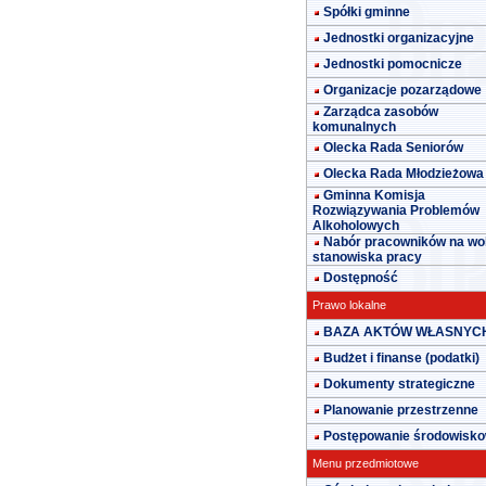
Spółki gminne
Jednostki organizacyjne
Jednostki pomocnicze
Organizacje pozarządowe
Zarządca zasobów
komunalnych
Olecka Rada Seniorów
Olecka Rada Młodzieżowa
Gminna Komisja
Rozwiązywania Problemów
Alkoholowych
Nabór pracowników na wo
stanowiska pracy
Dostępność
Prawo lokalne
BAZA AKTÓW WŁASNYC
Budżet i finanse (podatki)
Dokumenty strategiczne
Planowanie przestrzenne
Postępowanie środowisk
Menu przedmiotowe