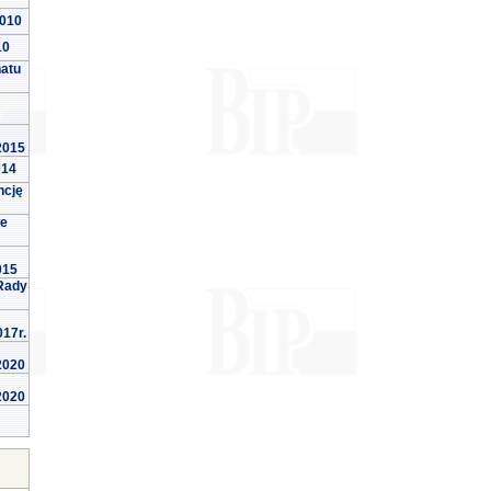
2010
10
natu
 2015
014
ncję
we
015
Rady
017r.
 2020
 2020