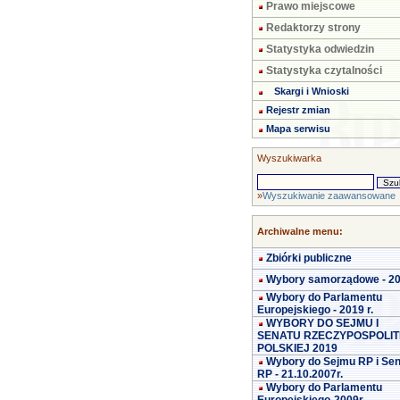
Prawo miejscowe
Redaktorzy strony
Statystyka odwiedzin
Statystyka czytalności
Skargi i Wnioski
Rejestr zmian
Mapa serwisu
Wyszukiwarka
»
Wyszukiwanie zaawansowane
Archiwalne menu:
Zbiórki publiczne
Wybory samorządowe - 2
Wybory do Parlamentu
Europejskiego - 2019 r.
WYBORY DO SEJMU I
SENATU RZECZYPOSPOLIT
POLSKIEJ 2019
Wybory do Sejmu RP i Se
RP - 21.10.2007r.
Wybory do Parlamentu