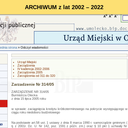
ARCHIWUM z lat 2002 – 2022
0
+
-
A
A
A
ednia strona
» Odczyt wiadomości
Urząd Miejski
Zarządzenia
IV kadencja 2002-2006
Zarządzenia 2005
Zarządzenia od 311 do 320
Zarzadzenie Nr 314/05
ZARZĄDZENIE NR 314/05
Burmistrza Olecka
z dnia 15 lipca 2005 roku
w sprawie: zaciągnięcia kredytu krótkoterminowego na pokrycie występującego w
ciągu roku niedoboru budżetowego
Na podstawie art.58 ust. 1 ustawy z dnia 8 marca 1990 r. samorządzie gminnym (
go
tj. z 2001r. Dz. U. Nr 142, poz. 1591 z późn. zm.) oraz § 10 pkt 1 uchwały Nr