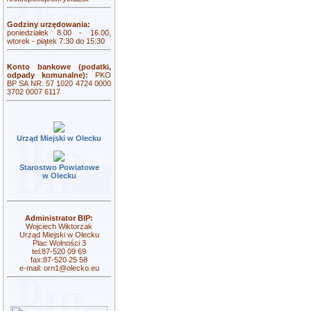
Godziny urzędowania:
poniedziałek 8.00 - 16.00,
wtorek - piątek 7:30 do 15:30
Konto bankowe (podatki,
odpady komunalne):
PKO
BP SA NR: 57 1020 4724 0000
3702 0007 6117
Urząd Miejski w Olecku
Starostwo Powiatowe
w Olecku
Administrator BIP:
Wojciech Wiktorzak
Urząd Miejski w Olecku
Plac Wolności 3
tel:87-520 09 69
fax:87-520 25 58
e-mail:
orn1@olecko.eu