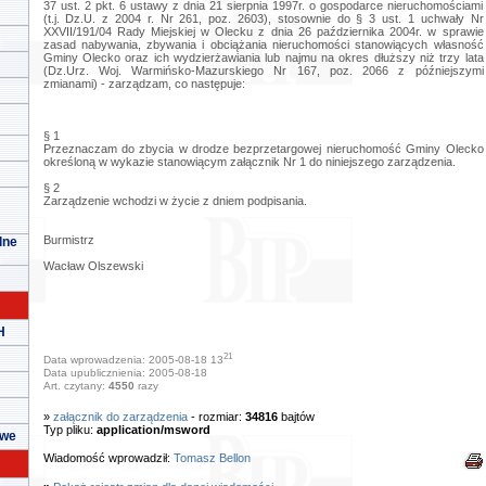
37 ust. 2 pkt. 6 ustawy z dnia 21 sierpnia 1997r. o gospodarce nieruchomościami
(t.j. Dz.U. z 2004 r. Nr 261, poz. 2603), stosownie do § 3 ust. 1 uchwały Nr
XXVII/191/04 Rady Miejskiej w Olecku z dnia 26 października 2004r. w sprawie
zasad nabywania, zbywania i obciążania nieruchomości stanowiących własność
Gminy Olecko oraz ich wydzierżawiania lub najmu na okres dłuższy niż trzy lata
(Dz.Urz. Woj. Warmińsko-Mazurskiego Nr 167, poz. 2066 z późniejszymi
zmianami) - zarządzam, co następuje:
§ 1
Przeznaczam do zbycia w drodze bezprzetargowej nieruchomość Gminy Olecko
określoną w wykazie stanowiącym załącznik Nr 1 do niniejszego zarządzenia.
§ 2
Zarządzenie wchodzi w życie z dniem podpisania.
Burmistrz
lne
Wacław Olszewski
H
21
Data wprowadzenia: 2005-08-18 13
Data upublicznienia: 2005-08-18
Art. czytany:
4550
razy
»
załącznik do zarządzenia
- rozmiar:
34816
bajtów
Typ pliku:
application/msword
owe
Wiadomość wprowadził:
Tomasz Bellon