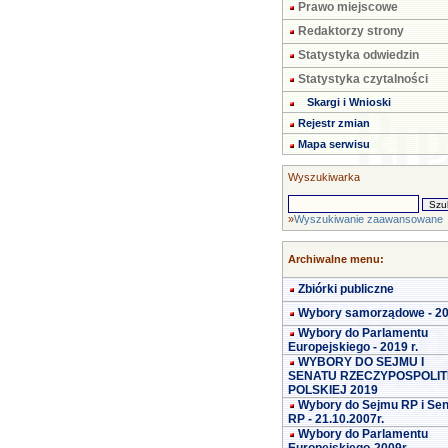
Prawo miejscowe
Redaktorzy strony
Statystyka odwiedzin
Statystyka czytalności
Skargi i Wnioski
Rejestr zmian
Mapa serwisu
Wyszukiwarka
»
Wyszukiwanie zaawansowane
Archiwalne menu:
Zbiórki publiczne
Wybory samorządowe - 2
Wybory do Parlamentu
Europejskiego - 2019 r.
WYBORY DO SEJMU I
SENATU RZECZYPOSPOLIT
POLSKIEJ 2019
Wybory do Sejmu RP i Se
RP - 21.10.2007r.
Wybory do Parlamentu