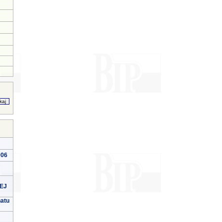
006
EJ
natu