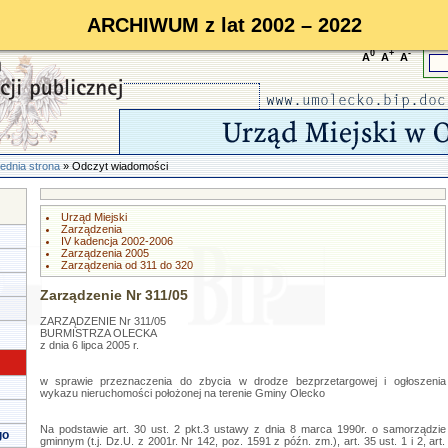
ARCHIWUM z lat 2002 – 2022
0
+
-
A
A
A
ednia strona
» Odczyt wiadomości
Urząd Miejski
Zarządzenia
IV kadencja 2002-2006
Zarządzenia 2005
Zarządzenia od 311 do 320
Zarządzenie Nr 311/05
ZARZĄDZENIE Nr 311/05
BURMISTRZA OLECKA
z dnia 6 lipca 2005 r.
w sprawie przeznaczenia do zbycia w drodze bezprzetargowej i ogłoszenia
wykazu nieruchomości położonej na terenie Gminy Olecko
Na podstawie art. 30 ust. 2 pkt.3 ustawy z dnia 8 marca 1990r. o samorządzie
go
gminnym (t.j. Dz.U. z 2001r. Nr 142, poz. 1591 z późn. zm.), art. 35 ust. 1 i 2, art.