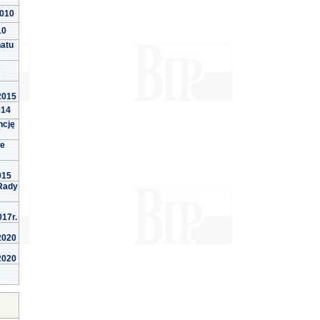
2010
10
natu
 2015
014
ncję
we
015
Rady
017r.
 2020
 2020