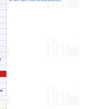
»
Pokaż rejestr zmian dla danej wiadomości
E
ny