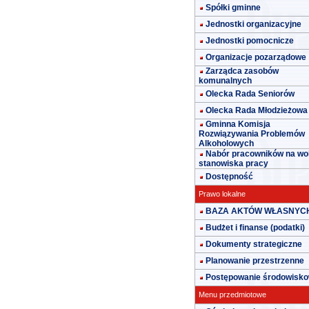
Spółki gminne
Jednostki organizacyjne
Jednostki pomocnicze
Organizacje pozarządowe
Zarządca zasobów
komunalnych
Olecka Rada Seniorów
Olecka Rada Młodzieżowa
Gminna Komisja
Rozwiązywania Problemów
Alkoholowych
Nabór pracowników na wo
stanowiska pracy
Dostępność
Prawo lokalne
BAZA AKTÓW WŁASNYC
Budżet i finanse (podatki)
Dokumenty strategiczne
Planowanie przestrzenne
Postępowanie środowisk
Menu przedmiotowe