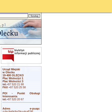
Urząd Miejski
w Olecku
19-400 OLECKO
Plac Wolności 1
Plac Wolności 3
tel.
+87 520 21 68
FAX
+87 520 25 58
POI - Punkt Obsługi
Interesanta
tel.
+87 520 20 67
Adres e-puap:
/c6tc9p6k8p/SkrytkaESP