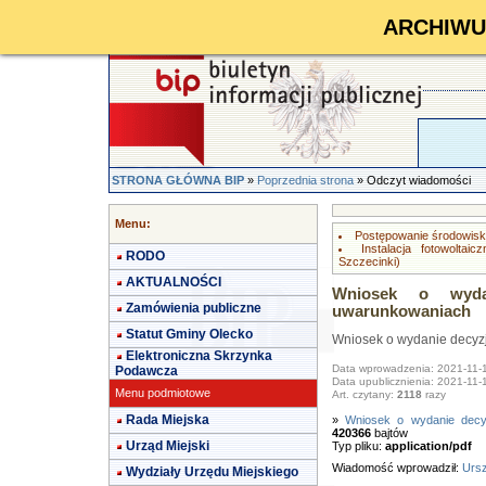
ARCHIWUM 
STRONA GŁÓWNA BIP
»
Poprzednia strona
» Odczyt wiadomości
Menu:
Postępowanie środowis
Instalacja fotowolt
RODO
Szczecinki)
AKTUALNOŚCI
Wniosek o wyda
Zamówienia publiczne
uwarunkowaniach
Statut Gminy Olecko
Wniosek o wydanie decyz
Elektroniczna Skrzynka
Data wprowadzenia: 2021-11-
Podawcza
Data upublicznienia: 2021-11-
Menu podmiotowe
Art. czytany:
2118
razy
Rada Miejska
»
Wniosek o wydanie decy
420366
bajtów
Urząd Miejski
Typ pliku:
application/pdf
Wiadomość wprowadził:
Urs
Wydziały Urzędu Miejskiego