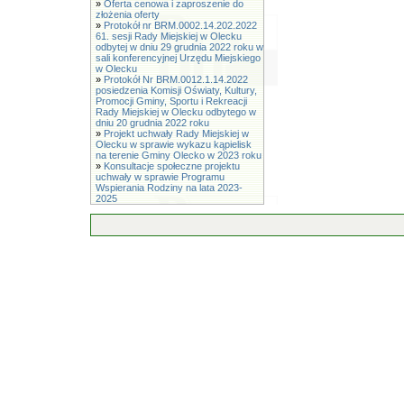
»
Oferta cenowa i zaproszenie do
złożenia oferty
»
Protokół nr BRM.0002.14.202.2022
61. sesji Rady Miejskiej w Olecku
odbytej w dniu 29 grudnia 2022 roku w
sali konferencyjnej Urzędu Miejskiego
w Olecku
»
Protokół Nr BRM.0012.1.14.2022
posiedzenia Komisji Oświaty, Kultury,
Promocji Gminy, Sportu i Rekreacji
Rady Miejskiej w Olecku odbytego w
dniu 20 grudnia 2022 roku
»
Projekt uchwały Rady Miejskiej w
Olecku w sprawie wykazu kąpielisk
na terenie Gminy Olecko w 2023 roku
»
Konsultacje społeczne projektu
uchwały w sprawie Programu
Wspierania Rodziny na lata 2023-
2025