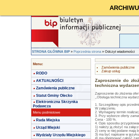
ARCHIWUM 
STRONA GŁÓWNA BIP
»
Poprzednia strona
» Odczyt wiadomości
Menu:
Zamówienia publiczne
Zakup usług
RODO
Zaproszenie do złoż
AKTUALNOŚCI
techniczna wydarzeni
Zamówienia publiczne
Zaproszenie do złożenia ofer
Statut Gminy Olecko
,,Obsługa techniczna wydarze
Elektroniczna Skrzynka
1. Szczegółowy opis przedmi
Podawcza
W załączeniu.
2. Wymagany termin realizacj
Menu podmiotowe
3. Przy wyborze oferty zamaw
Cena - 100 %.
Rada Miejska
4. Opis sposobu przygotowani
1) należy ją złożyć na załąc
Urząd Miejski
2) ceny w niej podane mają b
3) ma być napisane w języku p
Wydziały Urzędu Miejskiego
4) ma obejmować całość zam