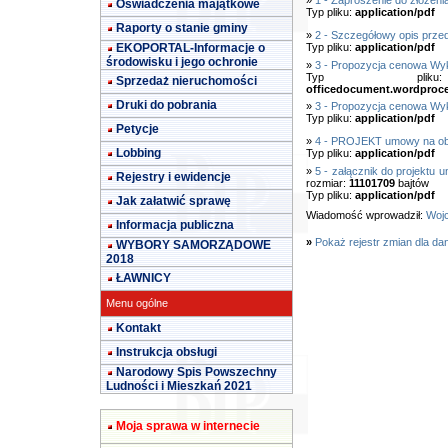
»
1 - Zaproszenie do złożenia
Oświadczenia majątkowe
Typ pliku:
application/pdf
Raporty o stanie gminy
»
2 - Szczegółowy opis prze
EKOPORTAL-Informacje o
Typ pliku:
application/pdf
środowisku i jego ochronie
»
3 - Propozycja cenowa W
Typ pl
Sprzedaż nieruchomości
officedocument.wordproc
Druki do pobrania
»
3 - Propozycja cenowa Wy
Typ pliku:
application/pdf
Petycje
»
4 - PROJEKT umowy na ob
Lobbing
Typ pliku:
application/pdf
»
5 - załącznik do projekt
Rejestry i ewidencje
rozmiar:
11101709
bajtów
Typ pliku:
application/pdf
Jak załatwić sprawę
Wiadomość wprowadził:
Wojc
Informacja publiczna
»
Pokaż rejestr zmian dla da
WYBORY SAMORZĄDOWE
2018
ŁAWNICY
Menu ogólne
Kontakt
Instrukcja obsługi
Narodowy Spis Powszechny
Ludności i Mieszkań 2021
Moja sprawa w internecie