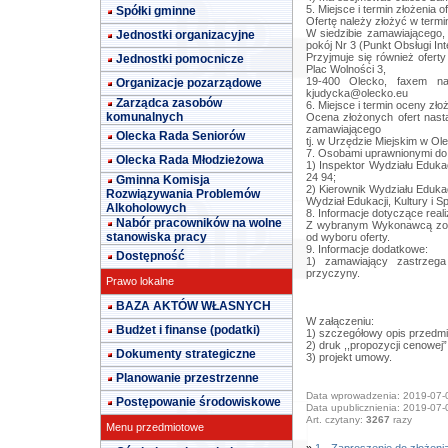
5. Miejsce i termin złożenia of
Spółki gminne
Ofertę należy złożyć w termin
W siedzibie zamawiającego, 
Jednostki organizacyjne
pokój Nr 3 (Punkt Obsługi Int
Przyjmuje się również ofert
Jednostki pomocnicze
Plac Wolności 3,
19-400 Olecko, faxem n
Organizacje pozarządowe
kjudycka@olecko.eu
Zarządca zasobów
6. Miejsce i termin oceny zło
komunalnych
Ocena złożonych ofert nastą
zamawiającego
Olecka Rada Seniorów
tj. w Urzędzie Miejskim w Ole
7. Osobami uprawnionymi do ud
Olecka Rada Młodzieżowa
1) Inspektor Wydziału Edukac
24 94;
Gminna Komisja
2) Kierownik Wydziału Edukacji
Rozwiązywania Problemów
Wydział Edukacji, Kultury i S
Alkoholowych
8. Informacje dotyczące reali
Nabór pracowników na wolne
Z wybranym Wykonawcą zost
stanowiska pracy
od wyboru oferty.
9. Informacje dodatkowe:
Dostępność
1) zamawiający zastrzega
przyczyny.
Prawo lokalne
BAZA AKTÓW WŁASNYCH
W załączeniu:
Budżet i finanse (podatki)
1) szczegółowy opis przedmi
2) druk ,,propozycji cenowej”
Dokumenty strategiczne
3) projekt umowy.
Planowanie przestrzenne
Data wprowadzenia: 2019-07-
Postępowanie środowiskowe
Data upublicznienia: 2019-07-
Art. czytany:
3267
razy
Menu przedmiotowe