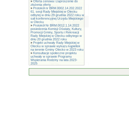
»
Oferta cenowa i zaproszenie do
złożenia oferty
»
Protokół nr BRM.0002.14.202.2022
61. sesji Rady Miejskiej w Olecku
odbytej w dniu 29 grudnia 2022 roku w
sali konferencyjnej Urzędu Miejskiego
w Olecku
»
Protokół Nr BRM.0012.1.14.2022
posiedzenia Komisji Oświaty, Kultury,
Promocji Gminy, Sportu i Rekreacji
Rady Miejskiej w Olecku odbytego w
dniu 20 grudnia 2022 roku
»
Projekt uchwały Rady Miejskiej w
Olecku w sprawie wykazu kąpielisk
na terenie Gminy Olecko w 2023 roku
»
Konsultacje społeczne projektu
uchwały w sprawie Programu
Wspierania Rodziny na lata 2023-
2025