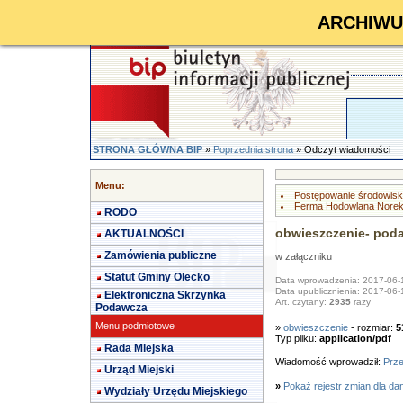
ARCHIWUM 
STRONA GŁÓWNA BIP
»
Poprzednia strona
» Odczyt wiadomości
Menu:
Postępowanie środowis
Ferma Hodowlana Norek
RODO
obwieszczenie- poda
AKTUALNOŚCI
Zamówienia publiczne
w załączniku
Statut Gminy Olecko
Data wprowadzenia: 2017-06-
Data upublicznienia: 2017-06-
Elektroniczna Skrzynka
Art. czytany:
2935
razy
Podawcza
Menu podmiotowe
»
obwieszczenie
- rozmiar:
5
Typ pliku:
application/pdf
Rada Miejska
Wiadomość wprowadził:
Prz
Urząd Miejski
»
Pokaż rejestr zmian dla da
Wydziały Urzędu Miejskiego