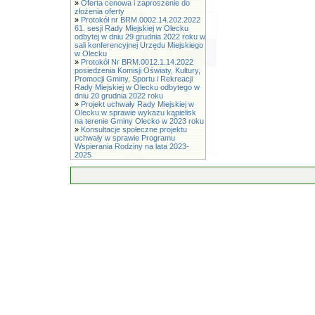
»
Oferta cenowa i zaproszenie do
złożenia oferty
»
Protokół nr BRM.0002.14.202.2022
61. sesji Rady Miejskiej w Olecku
odbytej w dniu 29 grudnia 2022 roku w
sali konferencyjnej Urzędu Miejskiego
w Olecku
»
Protokół Nr BRM.0012.1.14.2022
posiedzenia Komisji Oświaty, Kultury,
Promocji Gminy, Sportu i Rekreacji
Rady Miejskiej w Olecku odbytego w
dniu 20 grudnia 2022 roku
»
Projekt uchwały Rady Miejskiej w
Olecku w sprawie wykazu kąpielisk
na terenie Gminy Olecko w 2023 roku
»
Konsultacje społeczne projektu
uchwały w sprawie Programu
Wspierania Rodziny na lata 2023-
2025