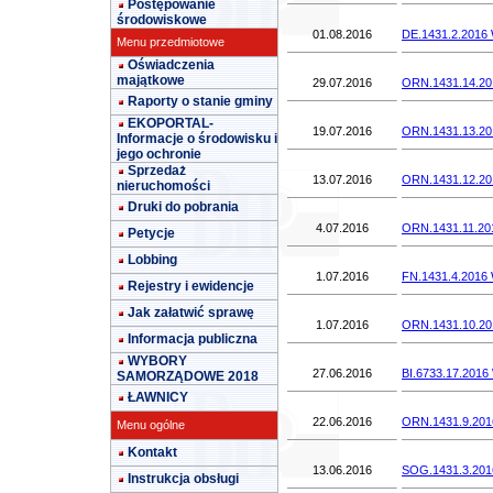
Postępowanie
środowiskowe
01.08.2016
DE.1431.2.2016 W
Menu przedmiotowe
Oświadczenia
majątkowe
29.07.2016
ORN.1431.14.201
Raporty o stanie gminy
EKOPORTAL-
19.07.2016
ORN.1431.13.20
Informacje o środowisku i
jego ochronie
Sprzedaż
13.07.2016
ORN.1431.12.201
nieruchomości
Druki do pobrania
4.07.2016
ORN.1431.11.20
Petycje
Lobbing
1.07.2016
FN.1431.4.2016 
Rejestry i ewidencje
Jak załatwić sprawę
1.07.2016
ORN.1431.10.20
Informacja publiczna
WYBORY
27.06.2016
BI.6733.17.2016
SAMORZĄDOWE 2018
ŁAWNICY
22.06.2016
ORN.1431.9.2016
Menu ogólne
Kontakt
13.06.2016
SOG.1431.3.2016
Instrukcja obsługi