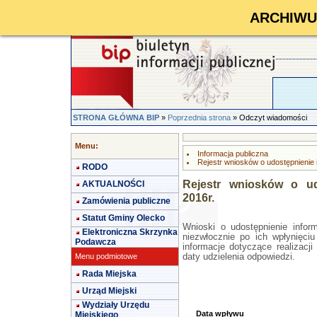
ARCHIWUM 
STRONA GŁÓWNA BIP
»
Poprzednia strona
» Odczyt wiadomości
Menu:
Informacja publiczna
Rejestr wniosków o udostępnienie i
RODO
Rejestr wniosków o udo
AKTUALNOŚCI
2016r.
Zamówienia publiczne
Statut Gminy Olecko
Wnioski o udostępnienie inform
Elektroniczna Skrzynka
niezwłocznie po ich wpłynięci
Podawcza
informacje dotyczące realizac
Menu podmiotowe
daty udzielenia odpowiedzi.
Rada Miejska
Urząd Miejski
Wydziały Urzędu
Data wpływu
Miejskiego