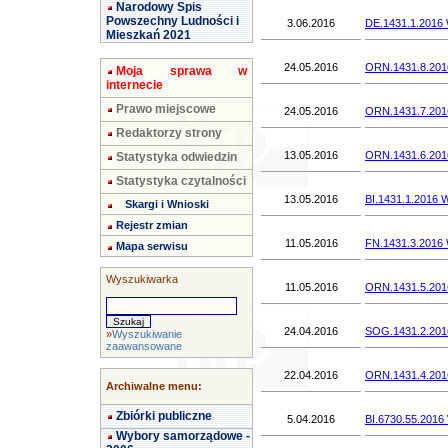
Narodowy Spis
Powszechny Ludności i
3.06.2016
DE.1431.1.2016 
Mieszkań 2021
24.05.2016
ORN.1431.8.2016
Moja sprawa w
internecie
Prawo miejscowe
24.05.2016
ORN.1431.7.2016
Redaktorzy strony
13.05.2016
ORN.1431.6.2016
Statystyka odwiedzin
Statystyka czytalności
13.05.2016
BI.1431.1.2016 
Skargi i Wnioski
Rejestr zmian
11.05.2016
FN.1431.3.2016 
Mapa serwisu
Wyszukiwarka
11.05.2016
ORN.1431.5.2016
24.04.2016
SOG.1431.2.2016
»
Wyszukiwanie
zaawansowane
22.04.2016
ORN.1431.4.2016
Archiwalne menu:
Zbiórki publiczne
5.04.2016
BI.6730.55.2016
Wybory samorządowe -