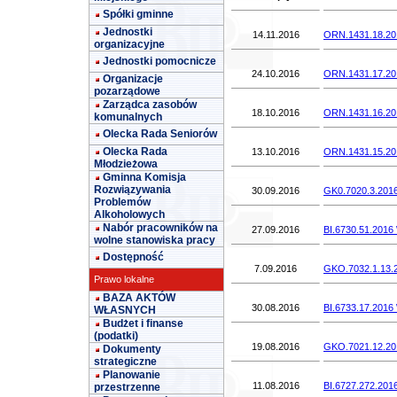
Spółki gminne
Jednostki
14.11.2016
ORN.1431.18.201
organizacyjne
Jednostki pomocnicze
24.10.2016
ORN.1431.17.201
Organizacje
pozarządowe
Zarządca zasobów
18.10.2016
ORN.1431.16.201
komunalnych
Olecka Rada Seniorów
Olecka Rada
13.10.2016
ORN.1431.15.201
Młodzieżowa
Gminna Komisja
Rozwiązywania
30.09.2016
GK0.7020.3.2016
Problemów
Alkoholowych
Nabór pracowników na
27.09.2016
BI.6730.51.2016
wolne stanowiska pracy
Dostępność
7.09.2016
GKO.7032.1.13.
Prawo lokalne
BAZA AKTÓW
30.08.2016
BI.6733.17.2016 
WŁASNYCH
Budżet i finanse
(podatki)
19.08.2016
GKO.7021.12.201
Dokumenty
strategiczne
Planowanie
11.08.2016
BI.6727.272.2016
przestrzenne