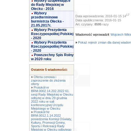
Wybory uzupełniające
do Rady Miejskiej w
Olecku - 2016
Wybory
17
Data wprowadzenia: 2016-01-15 14
przedterminowe
Data upublicznienia: 2016-01-15
burmistrza Olecka -
Art. czytany:
8595
razy
21.05.2017r.
Wybory Prezydenta
Rzeczypospolitej Polskiej
Wiadomość wprowadził:
Wojciech Wikt
- 2020
Wybory Prezydenta
»
Pokaż rejestr zmian dla danej wiado
Rzeczypospolitej Polskiej
- 2020
Powszechny Spis Rolny
w 2020 roku
Ostatnie 5 wiadomości:
»
Oferta cenowa i
zaproszenie do złożenia
oferty
»
Protokół nr
BRM.0002.14.202.2022 61.
sesji Rady Miejskiej w Olecku
odbytej w dniu 29 grudnia
2022 roku w sali
konferencyjnej Urzędu
Miejskiego w Olecku
»
Protokół Nr
BRM.0012.1.14.2022
posiedzenia Komisji Oświaty,
Kultury, Promocji Gminy,
Sportu i Rekreacji Rady
Miejskiej w Olecku odbytego