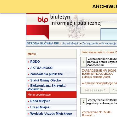
ARCHIWUM 
STRONA GŁÓWNA BIP
»
Urząd Miejski
»
Zarządzenia
»
IV kadencja
Ilość wiadomości z działu '
Menu:
Zarządzenie Nr 360/0
RODO
1
nabycia prawa użytko
Zootechniki
AKTUALNOŚCI
ZARZĄDZENIE NR 360/05
BURMISTRZA OLECKA
Zamówienia publiczne
z dnia 5 grudnia 2005r.
Statut Gminy Olecko
w sprawie nieodpłatnego nab
Elektroniczna Skrzynka
Podawcza
01
Czy
2005-12-13 14
Menu podmiotowe
Zarządzenie Nr 359/
Rada Miejska
2
ogólnej i celowej w b
Urząd Miejski
Zarządzenie Nr 359/05
Wydziały Urzędu Miejskiego
Burmistr...