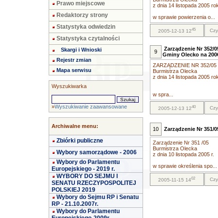
Prawo miejscowe
z dnia 14 listopada 2005 ro
Redaktorzy strony
w sprawie powierzenia o...
Statystyka odwiedzin
45
Czy
2005-12-13 12
Statystyka czytalności
Zarządzenie Nr 352/0
Skargi i Wnioski
9
Gminy Olecko na 200
Rejestr zmian
ZARZĄDZENIE NR 352/05
Mapa serwisu
Burmistrza Olecka
z dnia 14 listopada 2005 ro
Wyszukiwarka
w spra...
»
Wyszukiwanie zaawansowane
40
Czy
2005-12-13 12
Archiwalne menu:
10
Zarządzenie Nr 351/05
Zbiórki publiczne
Zarządzenie Nr 351 /05
Burmistrza Olecka
Wybory samorządowe - 2006
z dnia 10 listopada 2005 r.
Wybory do Parlamentu
w sprawie określenia spo...
Europejskiego - 2019 r.
WYBORY DO SEJMU I
02
Czy
2005-11-15 14
SENATU RZECZYPOSPOLITEJ
POLSKIEJ 2019
Wybory do Sejmu RP i Senatu
RP - 21.10.2007r.
Wybory do Parlamentu