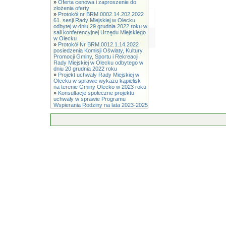
»
Oferta cenowa i zaproszenie do
złożenia oferty
»
Protokół nr BRM.0002.14.202.2022
61. sesji Rady Miejskiej w Olecku
odbytej w dniu 29 grudnia 2022 roku w
sali konferencyjnej Urzędu Miejskiego
w Olecku
»
Protokół Nr BRM.0012.1.14.2022
posiedzenia Komisji Oświaty, Kultury,
Promocji Gminy, Sportu i Rekreacji
Rady Miejskiej w Olecku odbytego w
dniu 20 grudnia 2022 roku
»
Projekt uchwały Rady Miejskiej w
Olecku w sprawie wykazu kąpielisk
na terenie Gminy Olecko w 2023 roku
»
Konsultacje społeczne projektu
uchwały w sprawie Programu
Wspierania Rodziny na lata 2023-2025