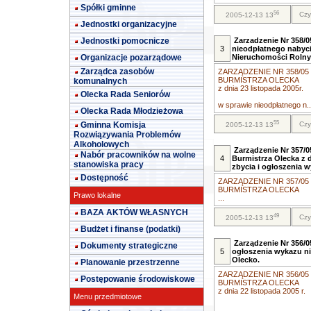
Spółki gminne
56
Czy
2005-12-13 13
Jednostki organizacyjne
Jednostki pomocnicze
Zarzadzenie Nr 358/05
3
nieodpłatnego nabyci
Organizacje pozarządowe
Nieruchomości Rolny
Zarządca zasobów
ZARZĄDZENIE NR 358/05
BURMISTRZA OLECKA
komunalnych
z dnia 23 listopada 2005r.
Olecka Rada Seniorów
w sprawie nieodpłatnego n..
Olecka Rada Młodzieżowa
55
Gminna Komisja
Czy
2005-12-13 13
Rozwiązywania Problemów
Alkoholowych
Zarządzenie Nr 357/0
Nabór pracowników na wolne
4
Burmistrza Olecka z d
stanowiska pracy
zbycia i ogłoszenia w
Dostępność
ZARZĄDZENIE NR 357/05
BURMISTRZA OLECKA
Prawo lokalne
...
BAZA AKTÓW WŁASNYCH
49
Czy
2005-12-13 13
Budżet i finanse (podatki)
Zarządzenie Nr 356/0
Dokumenty strategiczne
5
ogłoszenia wykazu n
Olecko.
Planowanie przestrzenne
ZARZĄDZENIE NR 356/05
Postępowanie środowiskowe
BURMISTRZA OLECKA
z dnia 22 listopada 2005 r.
Menu przedmiotowe