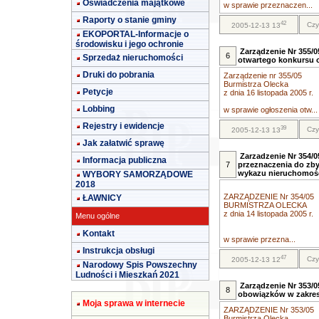
Oświadczenia majątkowe
w sprawie przeznaczen...
Raporty o stanie gminy
42
Czy
2005-12-13 13
EKOPORTAL-Informacje o
środowisku i jego ochronie
Zarządzenie Nr 355/0
6
Sprzedaż nieruchomości
otwartego konkursu o
Druki do pobrania
Zarządzenie nr 355/05
Burmistrza Olecka
Petycje
z dnia 16 listopada 2005 r.
Lobbing
w sprawie ogłoszenia otw...
Rejestry i ewidencje
39
Czy
2005-12-13 13
Jak załatwić sprawę
Zarzadzenie Nr 354/05
Informacja publiczna
7
przeznaczenia do zby
wykazu nieruchomośc
WYBORY SAMORZĄDOWE
2018
ZARZĄDZENIE Nr 354/05
ŁAWNICY
BURMISTRZA OLECKA
z dnia 14 listopada 2005 r.
Menu ogólne
Kontakt
w sprawie przezna...
Instrukcja obsługi
47
Czy
2005-12-13 12
Narodowy Spis Powszechny
Ludności i Mieszkań 2021
Zarządzenie Nr 353/0
8
obowiązków w zakre
Moja sprawa w internecie
ZARZĄDZENIE Nr 353/05
Burmistrza Olecka