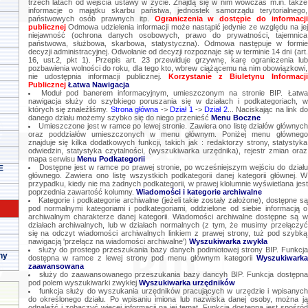
trzech latach od wejścia ustawy w życie. Znajdą się w nim wówczas m.in. także
informacje o majątku skarbu państwa, jednostek samorządu terytorialnego,
państwowych osób prawnych itp.
Ograniczenia w dostępie do informacji
publicznej
Odmowa udzielenia informacji może nastąpić jedynie ze względu na jej
niejawność (ochrona danych osobowych, prawo do prywatności, tajemnica
państwowa, służbowa, skarbowa, statystyczna). Odmowa następuje w formie
decyzji administracyjnej. Odwołanie od decyzji rozpoznaje się w terminie 14 dni (art.
16, ust.2, pkt 1). Przepis art. 23 przewiduje grzywnę, karę ograniczenia lub
pozbawienia wolności do roku, dla tego kto, wbrew ciążącemu na nim obowiązkowi,
nie udostępnia informacji publicznej.
Korzystanie z Biuletynu Informacji
Publicznej
Łatwa Nawigacja
Moduł pod banerem informacyjnym, umieszczonym na stronie BIP. Łatwa
nawigacja służy do szybkiego poruszania się w działach i podkategoriach, w
których się znaleźliśmy.
Strona główna
->
Dział 1
->
Dział 2
... Naciskając na link do
danego działu możemy szybko się do niego przenieść
Menu Boczne
Umieszczone jest w ramce po lewej stronie. Zawiera ono listę działów głównych
oraz poddziałów umieszczonych w menu głównym. Poniżej menu głównego
znajduje się kilka dodatkowych funkcji, takich jak : redaktorzy strony, statystyka
odwiedzin, statystyka czytalności, (wyszukiwarka urzędnika), rejestr zmian oraz
mapa serwisu
Menu Podkategorii
Dostępne jest w ramce po prawej stronie, po wcześniejszym wejściu do działu
E
głównego. Zawiera ono listę wszystkich podkategorii danej kategorii głównej. W
przypadku, kiedy nie ma żadnych podkategorii, w prawej klolumnie wyświetlana jest
poprzednia zawartość kolumny.
Wiadomości i kategorie archiwalne
Kategorie i podkategorie archiwalne (jeżeli takie zostały założone), dostępne są
pod normalnymi kategoriami i podkategoriami, oddzielone od siebie informacją o
archiwalnym charakterze danej kategorii. Wiadomości archiwalne dostępne są w
działach archiwalnych, lub w działach normalnych (z tym, że musimy przełączyć
się na odczyt wiadomości archiwalnych linkiem z prawej strony, tuż pod szybką
nawigacją 'przełącz na wiadomości archiwalne')
Wyszukiwarka zwykła
służy do prostego przeszukania bazy danych podmiotowej strony BIP. Funkcja
ny
dostępna w ramce z lewej strony pod menu głównym kategorii
Wyszukiwarka
zaawansowana
służy do zaawansowanego przeszukania bazy dancyh BIP. Funkcja dostępna
pod polem wyszukiwarki zwykłej
Wyszukiwarka urzędników
funkcja służy do wyszukania urzędników pracujących w urzędzie i wpisanych
do określonego działu. Po wpisaniu imiona lub nazwiska danej osoby, można ją
odnaleźć i zobaczyć więcej informacji na jej temat. Funkcja dostępna jest spośród