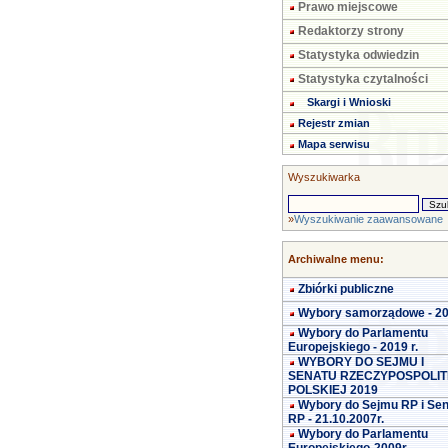
Prawo miejscowe
Redaktorzy strony
Statystyka odwiedzin
Statystyka czytalności
Skargi i Wnioski
Rejestr zmian
Mapa serwisu
Wyszukiwarka
»
Wyszukiwanie zaawansowane
Archiwalne menu:
Zbiórki publiczne
Wybory samorządowe - 2
Wybory do Parlamentu
Europejskiego - 2019 r.
WYBORY DO SEJMU I
SENATU RZECZYPOSPOLIT
POLSKIEJ 2019
Wybory do Sejmu RP i Se
RP - 21.10.2007r.
Wybory do Parlamentu