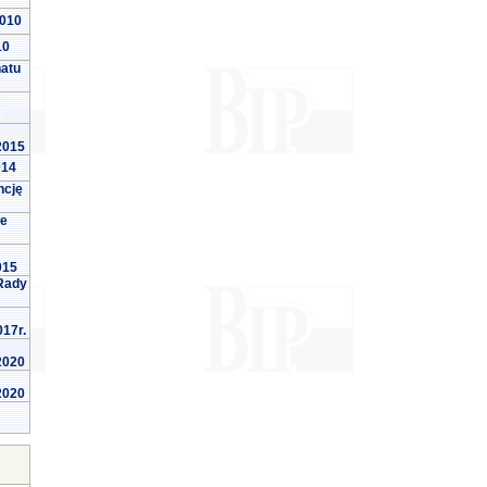
2010
10
natu
 2015
014
ncję
we
015
Rady
017r.
 2020
 2020