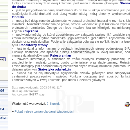
funkcji zamieszczonych w lewej kolumnie, pod menu z działami głównymi.
Strona
do druku
jest to przygotowanie danej wiadomości do druku. Funkcja uruchamiana jest po
naciśnięciu ikonki drukarki pod daną wiadomością, którą chcemy wydrukować
Obrazki
mogą być dołączone do wiadomości w postaci orginalnej (naturalny rozmiar), lub
miniaturki. Miniaturka widoczna po prawej stronie wiadomości jest linkiem do zdjęcia
orginalnych rozmiarów. Dostęp do niego możliwy jest po kliknięciu na miniaturę
zdjęcia
Załączniki
pod wiadomością, do której został dołączony załącznik (załączniki), znajduje się
krótka informacja o tytule załącznika, jego rozmiarze (przestrzeń zajmowana na
dysku), oraz rodzaju pliku. Pobieranie załącznika odbywa sie po 'kliknięciu' na jego
tytuł.
Redaktorzy strony
jest to dział z informacjami o osobach redagujących stronę podmiotową BIP.
Funkcja dostępna jest spośród funkcji zamieszczonych w lewej kolumnie, pod
menu z działami głównymi.
Rejestr zmian
zawiera informację, o zmianach w treści biuletynu informacji publicznej, z
uwzględnieniem rodzaju zmiany, osoby zmieniającej oraz dacie zmiany. Rejestr
zmian dostępny jest spośród funkcji zamieszczonych w lewej kolumnie, pod menu z
działami głównymi
Statystyka odwiedzin
składa się na nią statystyka oglądalności działów głównych oraz statystyka
czytalności poszczególnych wpisów. Funkcja dostępna jest spośród funkcji
zamieszczonych w lewej kolumnie, pod menu z działami głównymi.
24
Data wprowadzenia: 2003-07-01 11
006
Data upublicznienia:
Art. czytany:
54677
razy
Wiadomość wprowadził:
J. Kunicki
EJ
»
Pokaż rejestr zmian dla danej wiadomości
natu