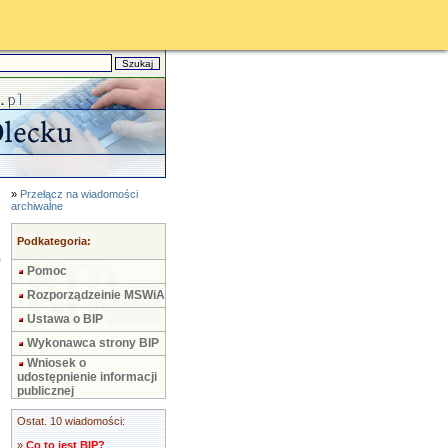
»
Przełącz na wiadomości
archiwalne
Podkategoria:
Pomoc
Rozporządzeinie MSWiA
Ustawa o BIP
Wykonawca strony BIP
Wniosek o
udostępnienie informacji
publicznej
Ostat. 10 wiadomości:
»
Co to jest BIP?