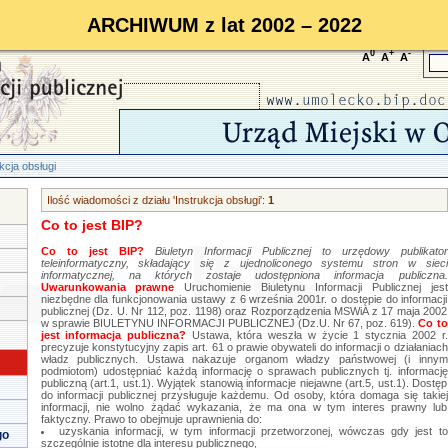
ARCHIWUM z lat 2002 – 2022
0
+
-
A
A
A
kcja obsługi
Ilość wiadomości z działu 'Instrukcja obsługi':
1
Co to jest BIP?
Co to jest BIP?
Biuletyn Informacji Publicznej to urzędowy publikator
teleinformatyczny, składający się z ujednoliconego systemu stron w sieci
informatycznej, na których zostaje udostępniona informacja publiczna.
Uwarunkowania prawne
Uruchomienie Biuletynu Informacji Publicznej jest
niezbędne dla funkcjonowania ustawy z 6 września 2001r. o dostępie do informacji
publicznej (Dz. U. Nr 112, poz. 1198) oraz Rozporządzenia MSWiA z 17 maja 2002
w sprawie BIULETYNU INFORMACJI PUBLICZNEJ (Dz.U. Nr 67, poz. 619).
Co to
jest informacja publiczna?
Ustawa, która weszła w życie 1 stycznia 2002 r.
precyzuje konstytucyjny zapis art. 61 o prawie obywateli do informacji o działaniach
władz publicznych. Ustawa nakazuje organom władzy państwowej (i innym
podmiotom) udostępniać każdą informację o sprawach publicznych tj. informację
publiczną (art.1, ust.1). Wyjątek stanowią informacje niejawne (art.5, ust.1). Dostęp
do informacji publicznej przysługuje każdemu. Od osoby, która domaga się takiej
informacji, nie wolno żądać wykazania, że ma ona w tym interes prawny lub
faktyczny. Prawo to obejmuje uprawnienia do:
uzyskania informacji, w tym informacji przetworzonej, wówczas gdy jest to
go
szczególnie istotne dla interesu publicznego,