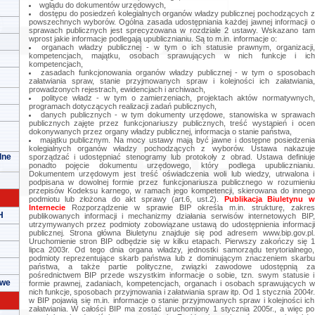
wglądu do dokumentów urzędowych,
dostępu do posiedzeń kolegialnych organów władzy publicznej pochodzących z
powszechnych wyborów. Ogólna zasada udostępniania każdej jawnej informacji o
sprawach publicznych jest sprecyzowana w rozdziale 2 ustawy. Wskazano tam
wprost jakie informacje podlegają upublicznianiu. Są to m.in. informacje o:
organach władzy publicznej - w tym o ich statusie prawnym, organizacji,
kompetencjach, majątku, osobach sprawujących w nich funkcje i ich
kompetencjach,
zasadach funkcjonowania organów władzy publicznej - w tym o sposobach
załatwiania spraw, stanie przyjmowanych spraw i kolejności ich załatwiania,
prowadzonych rejestrach, ewidencjach i archiwach,
polityce władz - w tym o zamierzeniach, projektach aktów normatywnych,
programach dotyczących realizacji zadań publicznych,
danych publicznych - w tym dokumenty urzędowe, stanowiska w sprawach
publicznych zajęte przez funkcjonariuszy publicznych, treść wystąpień i ocen
dokonywanych przez organy władzy publicznej, informacja o stanie państwa,
majątku publicznym. Na mocy ustawy mają być jawne i dostępne posiedzenia
kolegialnych organów władzy pochodzących z wyborów. Ustawa nakazuje
lne
sporządzać i udostępniać stenogramy lub protokoły z obrad. Ustawa definiuje
ponadto pojęcie dokumentu urzędowego, który podlega upublicznianiu.
Dokumentem urzędowym jest treść oświadczenia woli lub wiedzy, utrwalona i
podpisana w dowolnej formie przez funkcjonariusza publicznego w rozumieniu
przepisów Kodeksu karnego, w ramach jego kompetencji, skierowana do innego
podmiotu lub złożona do akt sprawy (art.6, ust.2).
Publikacja Biuletynu w
Internecie
Rozporządzenie w sprawie BIP określa m.in. strukturę, zakres
H
publikowanych informacji i mechanizmy działania serwisów internetowych BIP,
utrzymywanych przez podmioty zobowiązane ustawą do udostępnienia informacji
publicznej. Strona główna Biuletynu znajduje się pod adresem www.bip.gov.pl.
Uruchomienie stron BIP odbędzie się w kilku etapach. Pierwszy zakończy się 1
lipca 2003r. Od tego dnia organa władzy, jednostki samorządu terytorialnego,
podmioty reprezentujące skarb państwa lub z dominującym znaczeniem skarbu
państwa, a także partie polityczne, związki zawodowe udostępnią za
pośrednictwem BIP przede wszystkim informacje o sobie, tzn. swym statusie i
owe
formie prawnej, zadaniach, kompetencjach, organach i osobach sprawujących w
nich funkcje, sposobach przyjmowania i załatwiania spraw itp. Od 1 stycznia 2004r.
w BIP pojawią się m.in. informacje o stanie przyjmowanych spraw i kolejności ich
załatwiania. W całości BIP ma zostać uruchomiony 1 stycznia 2005r., a więc po