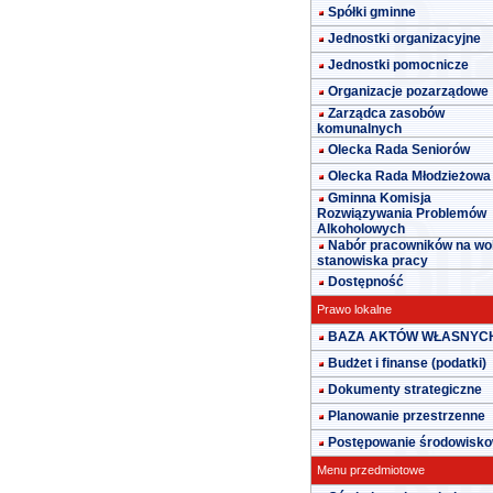
Spółki gminne
Jednostki organizacyjne
Jednostki pomocnicze
Organizacje pozarządowe
Zarządca zasobów
komunalnych
Olecka Rada Seniorów
Olecka Rada Młodzieżowa
Gminna Komisja
Rozwiązywania Problemów
Alkoholowych
Nabór pracowników na wo
stanowiska pracy
Dostępność
Prawo lokalne
BAZA AKTÓW WŁASNYC
Budżet i finanse (podatki)
Dokumenty strategiczne
Planowanie przestrzenne
Postępowanie środowisk
Menu przedmiotowe