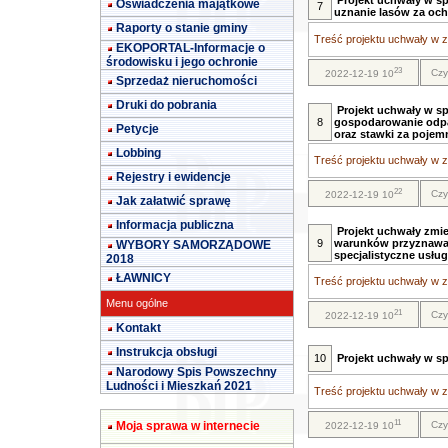
Projekt uchwały w s
Oświadczenia majątkowe
7
uznanie lasów za oc
Raporty o stanie gminy
Treść projektu uchwały w za
EKOPORTAL-Informacje o
środowisku i jego ochronie
23
Czy
2022-12-19 10
Sprzedaż nieruchomości
Druki do pobrania
Projekt uchwały w sp
8
gospodarowanie odpad
Petycje
oraz stawki za pojem
Lobbing
Treść projektu uchwały w za
Rejestry i ewidencje
22
Czy
2022-12-19 10
Jak załatwić sprawę
Informacja publiczna
Projekt uchwały zmi
9
warunków przyznawani
WYBORY SAMORZĄDOWE
specjalistyczne usług
2018
ŁAWNICY
Treść projektu uchwały w za
Menu ogólne
21
Czy
2022-12-19 10
Kontakt
Instrukcja obsługi
10
Projekt uchwały w s
Narodowy Spis Powszechny
Ludności i Mieszkań 2021
Treść projektu uchwały w za
11
Moja sprawa w internecie
Czy
2022-12-19 10