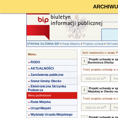
ARCHIWUM 
STRONA GŁÓWNA BIP
»
Rada Miejska
»
Projekty uchwał
»
VIII kad
Ilość wiadomości z działu '
Menu:
Projekt uchwały w sp
1
RODO
Burmistrza Olecka
AKTUALNOŚCI
Treść projektu uchwały w za
Zamówienia publiczne
31
Czy
2022-12-19 10
Statut Gminy Olecko
Elektroniczna Skrzynka
Projekt uchwały w s
Podawcza
2
Miejskiej w Olecku na
Menu podmiotowe
Treść projektu uchwały w za
Rada Miejska
29
Czy
2022-12-19 10
Urząd Miejski
Wydziały Urzędu Miejskiego
Projekt uchwały w sp