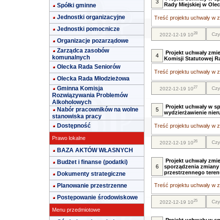
3
Rady Miejskiej w Olec
Spółki gminne
Jednostki organizacyjne
Treść projektu uchwały w za
Jednostki pomocnicze
28
Czy
2022-12-19 10
Organizacje pozarządowe
Zarządca zasobów
Projekt uchwały zmi
4
komunalnych
Komisji Statutowej R
Olecka Rada Seniorów
Treść projektu uchwały w za
Olecka Rada Młodzieżowa
27
Gminna Komisja
Czy
2022-12-19 10
Rozwiązywania Problemów
Alkoholowych
Projekt uchwały w s
Nabór pracowników na wolne
5
wydzierżawienie nie
stanowiska pracy
Dostępność
Treść projektu uchwały w za
Prawo lokalne
26
Czy
2022-12-19 10
BAZA AKTÓW WŁASNYCH
Projekt uchwały zmie
Budżet i finanse (podatki)
6
sporządzenia zmiany
przestrzennego teren
Dokumenty strategiczne
Planowanie przestrzenne
Treść projektu uchwały w za
Postępowanie środowiskowe
25
Czy
2022-12-19 10
Menu przedmiotowe