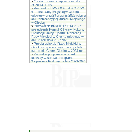
»
Oferta cenowa i zaproszenie do
złożenia oferty
»
Protokół nr BRM.0002.14.202.2022
61. sesji Rady Miejskiej w Olecku
odbytej w dniu 29 grudnia 2022 roku w
sali konferencyjnej Urzędu Miejskiego
w Olecku
»
Protokół Nr BRM.0012.1.14.2022
posiedzenia Komisji Oświaty, Kultury,
Promocji Gminy, Sportu i Rekreacji
Rady Miejskiej w Olecku odbytego w
dniu 20 grudnia 2022 roku
»
Projekt uchwały Rady Miejskiej w
Olecku w sprawie wykazu kąpielisk
na terenie Gminy Olecko w 2023 roku
»
Konsultacje społeczne projektu
uchwały w sprawie Programu
Wspierania Rodziny na lata 2023-2025