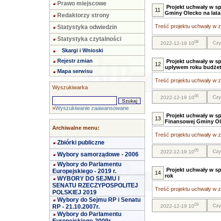
Prawo miejscowe
Projekt uchwały w s
11
Gminy Olecko na lata
Redaktorzy strony
Treść projektu uchwały w za
Statystyka odwiedzin
Statystyka czytalności
08
Czy
2022-12-19 10
Skargi i Wnioski
Rejestr zmian
Projekt uchwały w sp
12
upływem roku budże
Mapa serwisu
Treść projektu uchwały w za
Wyszukiwarka
06
Czy
2022-12-19 10
»
Wyszukiwanie zaawansowane
Projekt uchwały w sp
13
Finansowej Gminy Ole
Archiwalne menu:
Treść projektu uchwały w za
Zbiórki publiczne
05
Czy
2022-12-19 10
Wybory samorządowe - 2006
Wybory do Parlamentu
Projekt uchwały w s
Europejskiego - 2019 r.
14
rok
WYBORY DO SEJMU I
SENATU RZECZYPOSPOLITEJ
Treść projektu uchwały w za
POLSKIEJ 2019
Wybory do Sejmu RP i Senatu
03
Czy
RP - 21.10.2007r.
2022-12-19 10
Wybory do Parlamentu