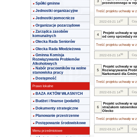
3
przestrzennego w rejo
Spółki gminne
Jednostki organizacyjne
Treść projektu uchwały w za
Jednostki pomocnicze
57
Czy
2022-03-21 14
Organizacje pozarządowe
Zarządca zasobów
Projekt uchwały w sp
4
komunalnych
od ceny sprzedaży n
Olecka Rada Seniorów
Treść projektu uchwały w za
Olecka Rada Młodzieżowa
56
Gminna Komisja
Czy
2022-03-21 14
Rozwiązywania Problemów
Alkoholowych
Projekt uchwały w sp
Nabór pracowników na wolne
5
Rozwiązywania Probl
stanowiska pracy
Narkomanii dla Gminy
Dostępność
Treść projektu uchwały w za
Prawo lokalne
55
Czy
2022-03-21 14
BAZA AKTÓW WŁASNYCH
Budżet i finanse (podatki)
Projekt uchwały w sp
6
strażakom ratowniko
Dokumenty strategiczne
Olecko
Planowanie przestrzenne
Treść projektu uchwały w za
Postępowanie środowiskowe
54
Czy
2022-03-21 14
Menu przedmiotowe