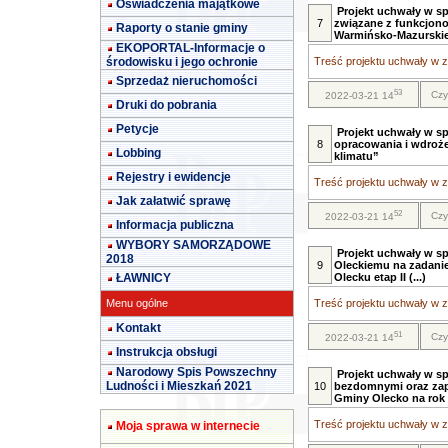
Oświadczenia majątkowe
Projekt uchwały w s
7
związane z funkcjon
Raporty o stanie gminy
Warmińsko-Mazurskie
EKOPORTAL-Informacje o
środowisku i jego ochronie
Treść projektu uchwały w za
Sprzedaż nieruchomości
53
Czy
2022-03-21 14
Druki do pobrania
Petycje
Projekt uchwały w s
8
opracowania i wdroże
Lobbing
klimatu”
Rejestry i ewidencje
Treść projektu uchwały w za
Jak załatwić sprawę
52
Czy
2022-03-21 14
Informacja publiczna
WYBORY SAMORZĄDOWE
Projekt uchwały w s
2018
9
Oleckiemu na zadani
ŁAWNICY
Olecku etap II (...)
Menu ogólne
Treść projektu uchwały w za
Kontakt
51
Czy
2022-03-21 14
Instrukcja obsługi
Narodowy Spis Powszechny
Projekt uchwały w s
Ludności i Mieszkań 2021
10
bezdomnymi oraz zap
Gminy Olecko na rok
Treść projektu uchwały w za
Moja sprawa w internecie