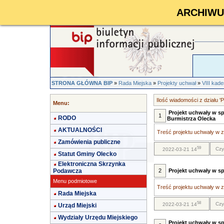
ARCHIWUM 
STRONA GŁÓWNA BIP
»
Rada Miejska
»
Projekty uchwał
»
VIII kad
Ilość wiadomości z działu '
Menu:
Projekt uchwały w sp
1
RODO
Burmistrza Olecka
AKTUALNOŚCI
Treść projektu uchwały w za
Zamówienia publiczne
59
Czy
2022-03-21 14
Statut Gminy Olecko
Elektroniczna Skrzynka
Podawcza
2
Projekt uchwały w sp
Menu podmiotowe
Treść projektu uchwały w za
Rada Miejska
58
Czy
2022-03-21 14
Urząd Miejski
Wydziały Urzędu Miejskiego
Projekt uchwały w s