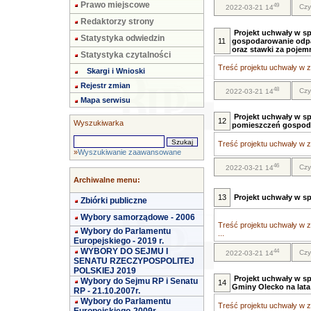
Prawo miejscowe
49
Czy
2022-03-21 14
Redaktorzy strony
Projekt uchwały w sp
Statystyka odwiedzin
11
gospodarowanie odpad
oraz stawki za pojem
Statystyka czytalności
Treść projektu uchwały w za
Skargi i Wnioski
Rejestr zmian
48
Czy
2022-03-21 14
Mapa serwisu
Projekt uchwały w s
12
Wyszukiwarka
pomieszczeń gospoda
Treść projektu uchwały w za
»
Wyszukiwanie zaawansowane
46
Czy
2022-03-21 14
Archiwalne menu:
13
Projekt uchwały w s
Zbiórki publiczne
Wybory samorządowe - 2006
Treść projektu uchwały w z
Wybory do Parlamentu
...
Europejskiego - 2019 r.
WYBORY DO SEJMU I
44
Czy
2022-03-21 14
SENATU RZECZYPOSPOLITEJ
POLSKIEJ 2019
Projekt uchwały w s
Wybory do Sejmu RP i Senatu
14
Gminy Olecko na lata
RP - 21.10.2007r.
Wybory do Parlamentu
Treść projektu uchwały w za