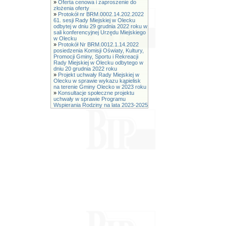
»
Oferta cenowa i zaproszenie do
złożenia oferty
»
Protokół nr BRM.0002.14.202.2022
61. sesji Rady Miejskiej w Olecku
odbytej w dniu 29 grudnia 2022 roku w
sali konferencyjnej Urzędu Miejskiego
w Olecku
»
Protokół Nr BRM.0012.1.14.2022
posiedzenia Komisji Oświaty, Kultury,
Promocji Gminy, Sportu i Rekreacji
Rady Miejskiej w Olecku odbytego w
dniu 20 grudnia 2022 roku
»
Projekt uchwały Rady Miejskiej w
Olecku w sprawie wykazu kąpielisk
na terenie Gminy Olecko w 2023 roku
»
Konsultacje społeczne projektu
uchwały w sprawie Programu
Wspierania Rodziny na lata 2023-2025