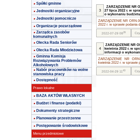
Spółki gminne
ZARZĄDZENIE NR OR
3
27 lipca 2022 r. w sp
Jednostki organizacyjne
o wykonaniu budżetu G
Jednostki pomocnicze
ZARZĄDZENIE NR ORN.005
2022 r. w sprawie podania d
Organizacje pozarządowe
Zarządca zasobów
26
Czy
2022-07-29 08
komunalnych
Olecka Rada Seniorów
ZARZĄDZENIE NR OR
4
kwietnia 2022 r. w s
Olecka Rada Młodzieżowa
informacji o wykonani
Gminna Komisja
ZARZĄDZENIE NR ORN.0
Rozwiązywania Problemów
kwietnia 2022 r. w sprawie p
Alkoholowych
Nabór pracowników na wolne
43
Czy
2022-04-29 11
stanowiska pracy
Dostępność
Prawo lokalne
BAZA AKTÓW WŁASNYCH
Budżet i finanse (podatki)
Dokumenty strategiczne
Planowanie przestrzenne
Postępowanie środowiskowe
Menu przedmiotowe