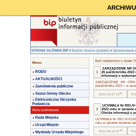
ARCHIWUM 
STRONA GŁÓWNA BIP
»
Budżet i finanse (podatki)
»
Sprawozdania 
Ilość wiadomości z działu '2
Menu:
ZARZĄDZENIE NR OR
RODO
1
26 października 2022
informacji o wykonani
AKTUALNOŚCI
ZARZĄDZENIE NR ORN.0
października 2022 r. w spra
Zamówienia publiczne
Statut Gminy Olecko
43
Czy
2022-10-27 13
Elektroniczna Skrzynka
Podawcza
UCHWAŁA Nr RIO.IV-0
2
2022 roku w sprawie 
Menu podmiotowe
Olecka informacji o 
Rada Miejska
UCHWAŁA Nr RIO.IV-0120-
roku w sprawie wydania opini
Urząd Miejski
46
Czy
2022-09-16 07
Wydziały Urzędu Miejskiego