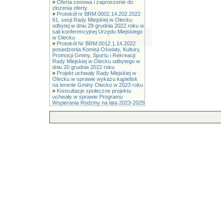
»
Oferta cenowa i zaproszenie do
złożenia oferty
»
Protokół nr BRM.0002.14.202.2022
61. sesji Rady Miejskiej w Olecku
odbytej w dniu 29 grudnia 2022 roku w
sali konferencyjnej Urzędu Miejskiego
w Olecku
»
Protokół Nr BRM.0012.1.14.2022
posiedzenia Komisji Oświaty, Kultury,
Promocji Gminy, Sportu i Rekreacji
Rady Miejskiej w Olecku odbytego w
dniu 20 grudnia 2022 roku
»
Projekt uchwały Rady Miejskiej w
Olecku w sprawie wykazu kąpielisk
na terenie Gminy Olecko w 2023 roku
»
Konsultacje społeczne projektu
uchwały w sprawie Programu
Wspierania Rodziny na lata 2023-2025