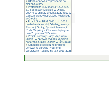
»
Oferta cenowa i zaproszenie do
złożenia oferty
»
Protokół nr BRM.0002.14.202.2022
61. sesji Rady Miejskiej w Olecku
odbytej w dniu 29 grudnia 2022 roku w
sali konferencyjnej Urzędu Miejskiego
w Olecku
»
Protokół Nr BRM.0012.1.14.2022
posiedzenia Komisji Oświaty, Kultury,
Promocji Gminy, Sportu i Rekreacji
Rady Miejskiej w Olecku odbytego w
dniu 20 grudnia 2022 roku
»
Projekt uchwały Rady Miejskiej w
Olecku w sprawie wykazu kąpielisk
na terenie Gminy Olecko w 2023 roku
»
Konsultacje społeczne projektu
uchwały w sprawie Programu
Wspierania Rodziny na lata 2023-2025