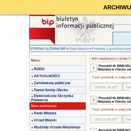
ARCHIWUM 
STRONA GŁÓWNA BIP
»
Rada Miejska
»
Protokoły z posiedzeń kom
Ilość wiadomości z działu '
Menu:
Protokół Nr BRM.0012
1
RODO
Miejskiej w Olecku o
AKTUALNOŚCI
Treść protokołu w załącznik
Zamówienia publiczne
17
Czy
2022-01-24 14
Statut Gminy Olecko
Elektroniczna Skrzynka
Protokół Nr BRM.0012
Podawcza
2
Miejskiej w Olecku od
Menu podmiotowe
Treść protokołu w załącznik
Rada Miejska
27
Czy
2021-12-10 10
Urząd Miejski
Wydziały Urzędu Miejskiego
Protokół Nr BRM.0012