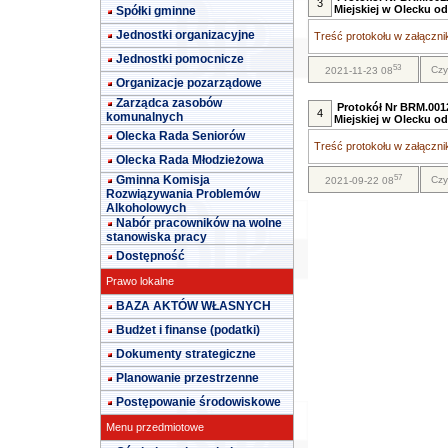
3
Miejskiej w Olecku o
Spółki gminne
Jednostki organizacyjne
Treść protokołu w załącznik
Jednostki pomocnicze
53
Czy
2021-11-23 08
Organizacje pozarządowe
Zarządca zasobów
Protokół Nr BRM.0012
4
komunalnych
Miejskiej w Olecku od
Olecka Rada Seniorów
Treść protokołu w załącznik
Olecka Rada Młodzieżowa
57
Gminna Komisja
Czy
2021-09-22 08
Rozwiązywania Problemów
Alkoholowych
Nabór pracowników na wolne
stanowiska pracy
Dostępność
Prawo lokalne
BAZA AKTÓW WŁASNYCH
Budżet i finanse (podatki)
Dokumenty strategiczne
Planowanie przestrzenne
Postępowanie środowiskowe
Menu przedmiotowe