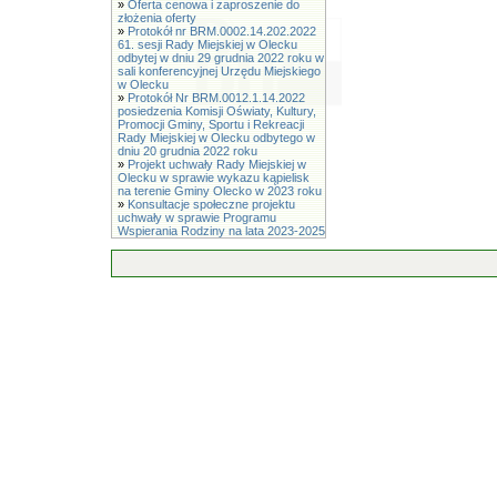
»
Oferta cenowa i zaproszenie do
złożenia oferty
»
Protokół nr BRM.0002.14.202.2022
61. sesji Rady Miejskiej w Olecku
odbytej w dniu 29 grudnia 2022 roku w
sali konferencyjnej Urzędu Miejskiego
w Olecku
»
Protokół Nr BRM.0012.1.14.2022
posiedzenia Komisji Oświaty, Kultury,
Promocji Gminy, Sportu i Rekreacji
Rady Miejskiej w Olecku odbytego w
dniu 20 grudnia 2022 roku
»
Projekt uchwały Rady Miejskiej w
Olecku w sprawie wykazu kąpielisk
na terenie Gminy Olecko w 2023 roku
»
Konsultacje społeczne projektu
uchwały w sprawie Programu
Wspierania Rodziny na lata 2023-2025