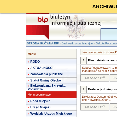
ARCHIWUM 
STRONA GŁÓWNA BIP
»
Jednostki organizacyjne
»
Szkoła Podstawo
Ilość wiadomości z działu '
Menu:
1
Plan działań na rze
RODO
AKTUALNOŚCI
Szkoła Podstawowa Nr 1 im
Plan działań na rzecz popr
Zamówienia publiczne
21
Czy
2022-06-02 22
Statut Gminy Olecko
Elektroniczna Skrzynka
Podawcza
2
Deklaracja dostępno
Menu podmiotowe
Deklaracja Dostępności wy
dnia 4 kwietnia 2019 ...
Rada Miejska
54
Urząd Miejski
Czy
2021-04-01 12
Wydziały Urzędu Miejskiego