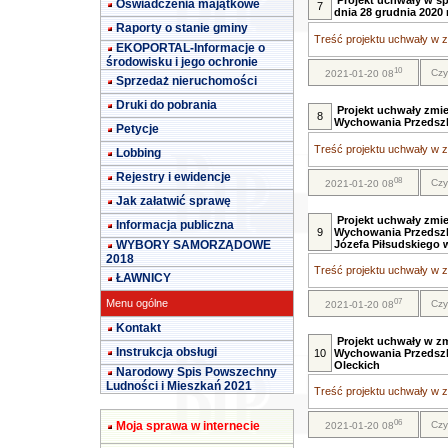
Projekt uchwały w sp
Oświadczenia majątkowe
7
dnia 28 grudnia 2020 r
Raporty o stanie gminy
Treść projektu uchwały w za
EKOPORTAL-Informacje o
środowisku i jego ochronie
10
Czy
2021-01-20 08
Sprzedaż nieruchomości
Druki do pobrania
Projekt uchwały zmi
8
Wychowania Przedszk
Petycje
Treść projektu uchwały w za
Lobbing
Rejestry i ewidencje
08
Czy
2021-01-20 08
Jak załatwić sprawę
Projekt uchwały zmi
Informacja publiczna
9
Wychowania Przedszk
WYBORY SAMORZĄDOWE
Józefa Piłsudskiego
2018
Treść projektu uchwały w za
ŁAWNICY
07
Menu ogólne
Czy
2021-01-20 08
Kontakt
Projekt uchwały w z
Instrukcja obsługi
10
Wychowania Przedszk
Oleckich
Narodowy Spis Powszechny
Ludności i Mieszkań 2021
Treść projektu uchwały w za
06
Moja sprawa w internecie
Czy
2021-01-20 08