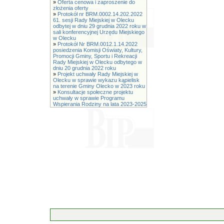
»
Oferta cenowa i zaproszenie do
złożenia oferty
»
Protokół nr BRM.0002.14.202.2022
61. sesji Rady Miejskiej w Olecku
odbytej w dniu 29 grudnia 2022 roku w
sali konferencyjnej Urzędu Miejskiego
w Olecku
»
Protokół Nr BRM.0012.1.14.2022
posiedzenia Komisji Oświaty, Kultury,
Promocji Gminy, Sportu i Rekreacji
Rady Miejskiej w Olecku odbytego w
dniu 20 grudnia 2022 roku
»
Projekt uchwały Rady Miejskiej w
Olecku w sprawie wykazu kąpielisk
na terenie Gminy Olecko w 2023 roku
»
Konsultacje społeczne projektu
uchwały w sprawie Programu
Wspierania Rodziny na lata 2023-2025