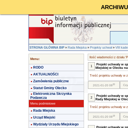
ARCHIWUM 
STRONA GŁÓWNA BIP
»
Rada Miejska
»
Projekty uchwał
»
VIII kad
Ilość wiadomości z działu 
Menu:
Projekt uchwały w s
1
RODO
Miejskiej w Olecku na
AKTUALNOŚCI
Treść projektu uchwały w za
Zamówienia publiczne
20
Czy
2021-01-20 08
Statut Gminy Olecko
Elektroniczna Skrzynka
Projekt uchwały w sp
Podawcza
2
Rady Miejskiej w Olec
Menu podmiotowe
Treść projektu uchwały w za
Rada Miejska
19
Czy
2021-01-20 08
Urząd Miejski
Wydziały Urzędu Miejskiego
Projekt uchwały w sp