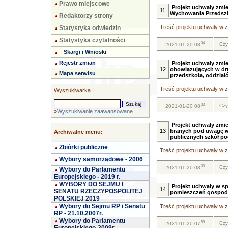
Prawo miejscowe
Projekt uchwały zmi
11
Wychowania Przedszk
Redaktorzy strony
Treść projektu uchwały w za
Statystyka odwiedzin
Statystyka czytalności
04
Czy
2021-01-20 08
Skargi i Wnioski
Rejestr zmian
Projekt uchwały zmie
12
obowiązujących w dru
Mapa serwisu
przedszkola, oddział
Treść projektu uchwały w za
Wyszukiwarka
03
Czy
2021-01-20 08
»
Wyszukiwanie zaawansowane
Projekt uchwały zmie
13
branych pod uwagę w
Archiwalne menu:
publicznych szkół p
Zbiórki publiczne
Treść projektu uchwały w za
Wybory samorządowe - 2006
00
Czy
2021-01-20 08
Wybory do Parlamentu
Europejskiego - 2019 r.
WYBORY DO SEJMU I
Projekt uchwały w s
14
SENATU RZECZYPOSPOLITEJ
pomieszczeń gospod
POLSKIEJ 2019
Wybory do Sejmu RP i Senatu
Treść projektu uchwały w za
RP - 21.10.2007r.
Wybory do Parlamentu
59
Czy
2021-01-20 07