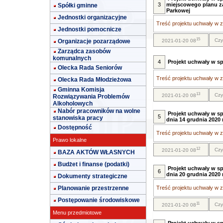
3
miejscowego planu za
Spółki gminne
Parkowej
Jednostki organizacyjne
Treść projektu uchwały w za
Jednostki pomocnicze
15
Czy
Organizacje pozarządowe
2021-01-20 08
Zarządca zasobów
komunalnych
4
Projekt uchwały w s
Olecka Rada Seniorów
Treść projektu uchwały w za
Olecka Rada Młodzieżowa
Gminna Komisja
13
Czy
2021-01-20 08
Rozwiązywania Problemów
Alkoholowych
Nabór pracowników na wolne
Projekt uchwały w sp
5
stanowiska pracy
dnia 14 grudnia 2020 r
Dostępność
Treść projektu uchwały w za
Prawo lokalne
12
Czy
2021-01-20 08
BAZA AKTÓW WŁASNYCH
Budżet i finanse (podatki)
Projekt uchwały w sp
6
dnia 20 grudnia 2020 r
Dokumenty strategiczne
Planowanie przestrzenne
Treść projektu uchwały w za
Postępowanie środowiskowe
11
Czy
2021-01-20 08
Menu przedmiotowe