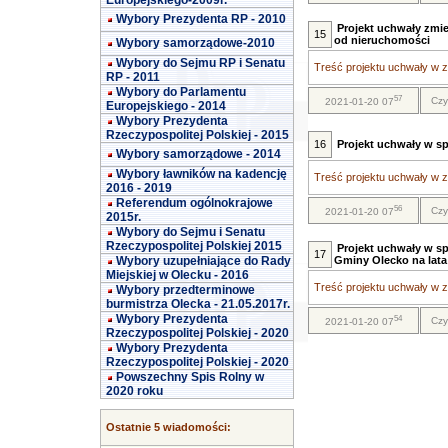
Europejskiego-2009r.
Wybory Prezydenta RP - 2010
Projekt uchwały zmie
15
od nieruchomości
Wybory samorządowe-2010
Wybory do Sejmu RP i Senatu
Treść projektu uchwały w za
RP - 2011
Wybory do Parlamentu
57
Czy
2021-01-20 07
Europejskiego - 2014
Wybory Prezydenta
Rzeczypospolitej Polskiej - 2015
16
Projekt uchwały w s
Wybory samorządowe - 2014
Wybory ławników na kadencję
Treść projektu uchwały w za
2016 - 2019
Referendum ogólnokrajowe
56
Czy
2021-01-20 07
2015r.
Wybory do Sejmu i Senatu
Rzeczypospolitej Polskiej 2015
Projekt uchwały w s
17
Wybory uzupełniające do Rady
Gminy Olecko na lata
Miejskiej w Olecku - 2016
Treść projektu uchwały w za
Wybory przedterminowe
burmistrza Olecka - 21.05.2017r.
Wybory Prezydenta
54
Czy
2021-01-20 07
Rzeczypospolitej Polskiej - 2020
Wybory Prezydenta
Rzeczypospolitej Polskiej - 2020
Powszechny Spis Rolny w
2020 roku
Ostatnie 5 wiadomości: