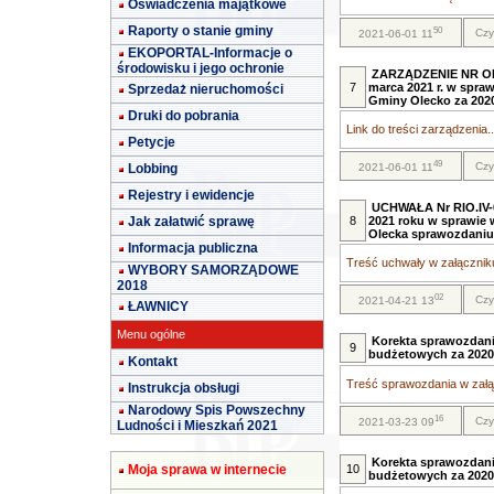
Oświadczenia majątkowe
Raporty o stanie gminy
50
Czy
2021-06-01 11
EKOPORTAL-Informacje o
środowisku i jego ochronie
ZARZĄDZENIE NR ORN.
7
marca 2021 r. w spra
Sprzedaż nieruchomości
Gminy Olecko za 2020
Druki do pobrania
Link do treści zarządzenia..
Petycje
49
Czy
Lobbing
2021-06-01 11
Rejestry i ewidencje
UCHWAŁA Nr RIO.IV-0
Jak załatwić sprawę
8
2021 roku w sprawie 
Olecka sprawozdaniu
Informacja publiczna
Treść uchwały w załączniku
WYBORY SAMORZĄDOWE
2018
02
Czy
2021-04-21 13
ŁAWNICY
Menu ogólne
Korekta sprawozdan
9
budżetowych za 2020
Kontakt
Treść sprawozdania w załąc
Instrukcja obsługi
Narodowy Spis Powszechny
16
Czy
2021-03-23 09
Ludności i Mieszkań 2021
Korekta sprawozdan
Moja sprawa w internecie
10
budżetowych za 2020