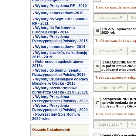
Europejskiego-2009r.
Wybory Prezydenta RP - 2010
Treść sprawozdania w załąc
Wybory samorządowe-2010
25
Czy
2021-02-24 10
Wybory do Sejmu RP i Senatu
RP - 2011
Wybory do Parlamentu
Rb-27S - sprawozda
15
Europejskiego - 2014
2020 rok
Wybory Prezydenta
Rzeczypospolitej Polskiej - 2015
Treść sprawozdania w załąc
Wybory samorządowe - 2014
21
Czy
2021-02-24 10
Wybory ławników na kadencję
2016 - 2019
Referendum ogólnokrajowe
ZARZĄDZENIE NR OR
2015r.
16
26 października 2020 
publicznej wiadomoś
Wybory do Sejmu i Senatu
Rzeczypospolitej Polskiej 2015
Treść zarządzenia w załącz
Wybory uzupełniające do Rady
Miejskiej w Olecku - 2016
50
Wybory przedterminowe
Czy
2020-10-28 11
burmistrza Olecka - 21.05.2017r.
Wybory Prezydenta
Zarządzenie NR ORN.
Rzeczypospolitej Polskiej - 2020
17
sprawie podania do p
Wybory Prezydenta
budżetu Gminy Olecko z
Rzeczypospolitej Polskiej - 2020
Powszechny Spis Rolny w
Treść zarządzenia w załącz
2020 roku
27
Czy
2020-10-23 14
Ostatnie 5 wiadomości:
Opinia RIO o przedło