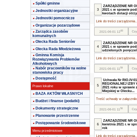
Spółki gminne
ZARZĄDZENIE NR ORN.
3
2021 r. w sprawie pod
Jednostki organizacyjne
kwotach dotacji otrz
Jednostki pomocnicze
Link do treści zarządzenia..
Organizacje pozarządowe
00
Zarządca zasobów
Czy
2021-06-01 12
komunalnych
Olecka Rada Seniorów
ZARZĄDZENIE NR ORN.
4
2021 r. w sprawie po
Olecka Rada Młodzieżowa
udzielonych poręczeń
Gminna Komisja
Link do treści zarządzenia..
Rozwiązywania Problemów
Alkoholowych
Nabór pracowników na wolne
59
Czy
2021-06-01 11
stanowiska pracy
Dostępność
Uchwała Nr RIO.IV
REGIONALNEJ IZBY 
5
Prawo lokalne
2021 roku w sprawie 
Miejskiej w Olecku...
BAZA AKTÓW WŁASNYCH
Treść uchwały w załączniku
Budżet i finanse (podatki)
Dokumenty strategiczne
56
Czy
2021-06-01 11
Planowanie przestrzenne
ZARZĄDZENIE NR ORN.
Postępowanie środowiskowe
6
kwietnia 2021 r. w s
rok
Menu przedmiotowe
Link do treści zarządzenia..