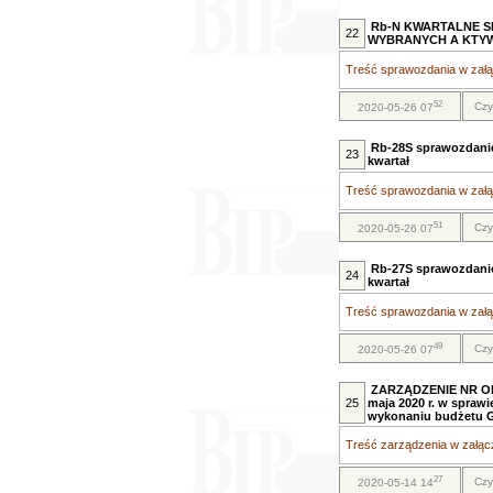
Rb-N KWARTALNE S
22
WYBRANYCH A KTYWÓ
Treść sprawozdania w załąc
52
Czy
2020-05-26 07
Rb-28S sprawozdanie
23
kwartał
Treść sprawozdania w załąc
51
Czy
2020-05-26 07
Rb-27S sprawozdani
24
kwartał
Treść sprawozdania w załąc
49
Czy
2020-05-26 07
ZARZĄDZENIE NR OR
25
maja 2020 r. w spraw
wykonaniu budżetu Gmi
Treść zarządzenia w załącz
27
Czy
2020-05-14 14