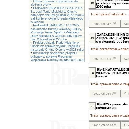
»
Oferta cenowa i zaproszenie do
18
przebiegu wykonania
złożenia oferty
2020 roku
»
Protokół nr BRM.0002.14.202.2022
61. sesji Rady Miejskiej w Olecku
Treść opinii w załączniku...
odbytej w dniu 29 grudnia 2022 roku w
sali konferencyjnej Urzędu Miejskiego
w Olecku
53
Czy
2020-09-04 13
»
Protokół Nr BRM.0012.1.14.2022
posiedzenia Komisji Oświaty, Kultury,
Promocji Gminy, Sportu i Rekreacji
ZARZĄDZENIE NR OR
Rady Miejskiej w Olecku odbytego w
19
29 lipca 2020 r. w sp
dniu 20 grudnia 2022 roku
o wykonaniu budżetu G
»
Projekt uchwały Rady Miejskiej w
Olecku w sprawie wykazu kąpielisk
Treść zarządzenia w załącz
na terenie Gminy Olecko w 2023 roku
»
Konsultacje społeczne projektu
uchwały w sprawie Programu
04
Czy
2020-07-30 08
Wspierania Rodziny na lata 2023-2025
Rb-Z KWARTALNE S
20
WEDŁUG TYTUŁÓW D
kwartał
Treść sprawozdania w załąc
54
Czy
2020-05-26 07
Rb-NDS sprawozdanie
21
terytorialnego
Treść sprawozdania w załąc
53
Czy
2020-05-26 07