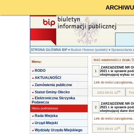
ARCHIWUM 
STRONA GŁÓWNA BIP
»
Budżet i finanse (podatki)
»
Sprawozdania 
Ilość wiadomości z działu '2
Menu:
ZARZĄDZENIE NR ORN.
RODO
1
2021 r. w sprawie po
obejmującej wykaz os
AKTUALNOŚCI
Link do treści zarządzenia..
Zamówienia publiczne
Statut Gminy Olecko
04
Czy
2021-06-01 12
Elektroniczna Skrzynka
Podawcza
ZARZĄDZENIE NR ORN.
2
2021 r. w sprawie po
Menu podmiotowe
obejmującej dane dot
Rada Miejska
Link do treści zarządzenia..
Urząd Miejski
01
Czy
2021-06-01 12
Wydziały Urzędu Miejskiego