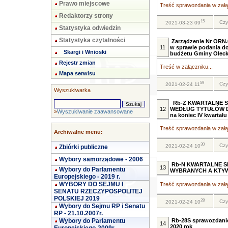
Prawo miejscowe
Treść sprawozdania w załąc
Redaktorzy strony
15
Czy
2021-03-23 09
Statystyka odwiedzin
Statystyka czytalności
Zarządzenie Nr ORN.0
11
w sprawie podania do
Skargi i Wnioski
budżetu Gminy Olecko z
Rejestr zmian
Treść w załączniku...
Mapa serwisu
59
Czy
2021-02-24 11
Wyszukiwarka
Rb-Z KWARTALNE S
12
WEDŁUG TYTUŁÓW D
»
Wyszukiwanie zaawansowane
na koniec IV kwartału
Treść sprawozdania w załąc
Archiwalne menu:
30
Czy
2021-02-24 10
Zbiórki publiczne
Wybory samorządowe - 2006
Rb-N KWARTALNE S
13
Wybory do Parlamentu
WYBRANYCH A KTYWÓW
Europejskiego - 2019 r.
WYBORY DO SEJMU I
Treść sprawozdania w załąc
SENATU RZECZYPOSPOLITEJ
POLSKIEJ 2019
28
Czy
2021-02-24 10
Wybory do Sejmu RP i Senatu
RP - 21.10.2007r.
Wybory do Parlamentu
Rb-28S sprawozdani
14
2020 rok