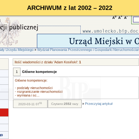
ARCHIWUM z lat 2002 – 2022
0
+
-
A
A
A
ały Urzędu Miejskiego
»
Wydział Planowania Przestrzennego i Gospodarki Nieruchomościa
Ilość wiadomości z działu 'Adam Kosiński':
1
1
Główne kompetencje
Główne kompetencje:
- podziały nieruchomości
- rozgraniczanie nieruchomości
- wymiana i sc...
51
»
Przeczytaj artykuł
Czytano:
2552
razy
2020-03-11 07
go