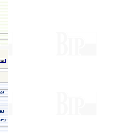
006
EJ
natu