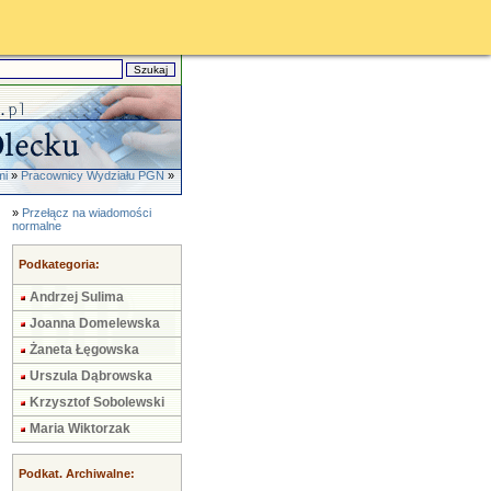
mi
»
Pracownicy Wydziału PGN
»
»
Przełącz na wiadomości
normalne
Podkategoria:
Andrzej Sulima
Joanna Domelewska
Żaneta Łęgowska
Urszula Dąbrowska
Krzysztof Sobolewski
Maria Wiktorzak
Podkat. Archiwalne: