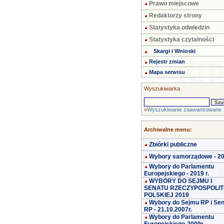
Prawo miejscowe
Redaktorzy strony
Statystyka odwiedzin
Statystyka czytalności
Skargi i Wnioski
Rejestr zmian
Mapa serwisu
Wyszukiwarka
»
Wyszukiwanie zaawansowane
Archiwalne menu:
Zbiórki publiczne
Wybory samorządowe - 2
Wybory do Parlamentu
Europejskiego - 2019 r.
WYBORY DO SEJMU I
SENATU RZECZYPOSPOLIT
POLSKIEJ 2019
Wybory do Sejmu RP i Se
RP - 21.10.2007r.
Wybory do Parlamentu