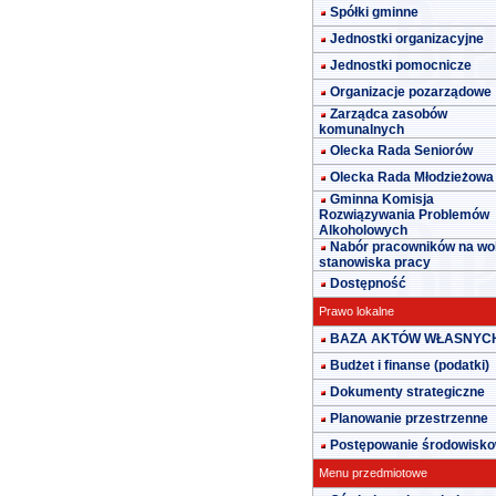
Spółki gminne
Jednostki organizacyjne
Jednostki pomocnicze
Organizacje pozarządowe
Zarządca zasobów
komunalnych
Olecka Rada Seniorów
Olecka Rada Młodzieżowa
Gminna Komisja
Rozwiązywania Problemów
Alkoholowych
Nabór pracowników na wo
stanowiska pracy
Dostępność
Prawo lokalne
BAZA AKTÓW WŁASNYC
Budżet i finanse (podatki)
Dokumenty strategiczne
Planowanie przestrzenne
Postępowanie środowisk
Menu przedmiotowe