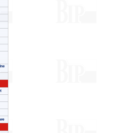
lne
H
owe