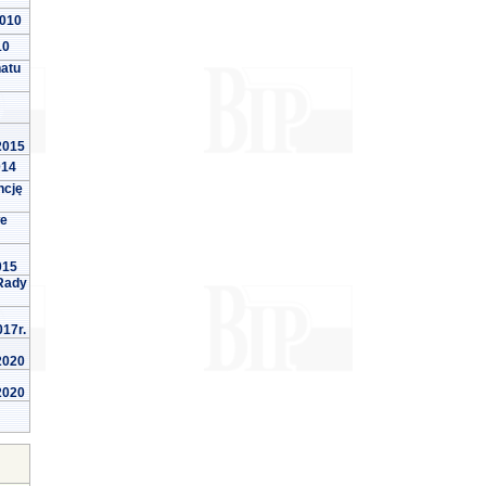
2010
10
natu
 2015
014
ncję
we
015
Rady
017r.
 2020
 2020