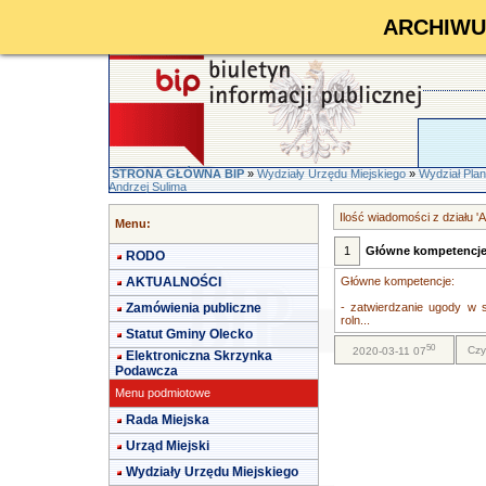
ARCHIWUM 
STRONA GŁÓWNA BIP
»
Wydziały Urzędu Miejskiego
»
Wydział Pla
Andrzej Sulima
Ilość wiadomości z działu 'A
Menu:
1
Główne kompetencj
RODO
AKTUALNOŚCI
Główne kompetencje:
Zamówienia publiczne
- zatwierdzanie ugody w
roln...
Statut Gminy Olecko
50
Czy
2020-03-11 07
Elektroniczna Skrzynka
Podawcza
Menu podmiotowe
Rada Miejska
Urząd Miejski
Wydziały Urzędu Miejskiego