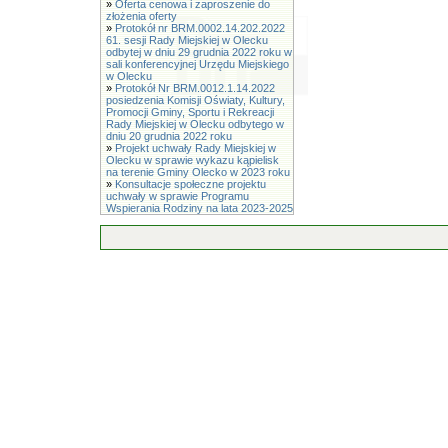
»
Oferta cenowa i zaproszenie do
złożenia oferty
»
Protokół nr BRM.0002.14.202.2022
61. sesji Rady Miejskiej w Olecku
odbytej w dniu 29 grudnia 2022 roku w
sali konferencyjnej Urzędu Miejskiego
w Olecku
»
Protokół Nr BRM.0012.1.14.2022
posiedzenia Komisji Oświaty, Kultury,
Promocji Gminy, Sportu i Rekreacji
Rady Miejskiej w Olecku odbytego w
dniu 20 grudnia 2022 roku
»
Projekt uchwały Rady Miejskiej w
Olecku w sprawie wykazu kąpielisk
na terenie Gminy Olecko w 2023 roku
»
Konsultacje społeczne projektu
uchwały w sprawie Programu
Wspierania Rodziny na lata 2023-2025