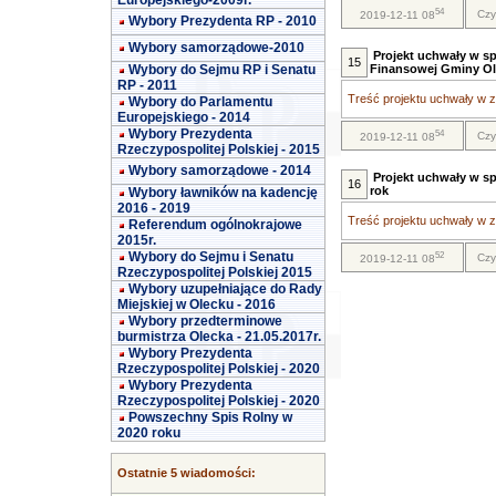
Europejskiego-2009r.
54
Czy
2019-12-11 08
Wybory Prezydenta RP - 2010
Wybory samorządowe-2010
Projekt uchwały w sp
15
Wybory do Sejmu RP i Senatu
Finansowej Gminy Ole
RP - 2011
Treść projektu uchwały w za
Wybory do Parlamentu
Europejskiego - 2014
Wybory Prezydenta
54
Czy
2019-12-11 08
Rzeczypospolitej Polskiej - 2015
Wybory samorządowe - 2014
Projekt uchwały w s
16
rok
Wybory ławników na kadencję
2016 - 2019
Treść projektu uchwały w za
Referendum ogólnokrajowe
2015r.
Wybory do Sejmu i Senatu
52
Czy
2019-12-11 08
Rzeczypospolitej Polskiej 2015
Wybory uzupełniające do Rady
Miejskiej w Olecku - 2016
Wybory przedterminowe
burmistrza Olecka - 21.05.2017r.
Wybory Prezydenta
Rzeczypospolitej Polskiej - 2020
Wybory Prezydenta
Rzeczypospolitej Polskiej - 2020
Powszechny Spis Rolny w
2020 roku
Ostatnie 5 wiadomości: