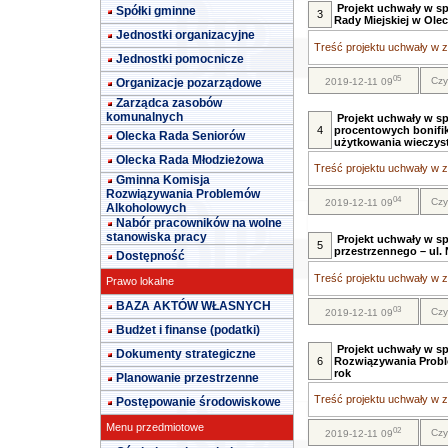
Projekt uchwały w sp
Spółki gminne
3
Rady Miejskiej w Olec
Jednostki organizacyjne
Treść projektu uchwały w za
Jednostki pomocnicze
05
Czy
Organizacje pozarządowe
2019-12-11 09
Zarządca zasobów
komunalnych
Projekt uchwały w s
4
procentowych bonifika
Olecka Rada Seniorów
użytkowania wieczys
Olecka Rada Młodzieżowa
Treść projektu uchwały w za
Gminna Komisja
Rozwiązywania Problemów
04
Czy
2019-12-11 09
Alkoholowych
Nabór pracowników na wolne
stanowiska pracy
Projekt uchwały w s
5
przestrzennego – ul.
Dostępność
Treść projektu uchwały w za
Prawo lokalne
BAZA AKTÓW WŁASNYCH
03
Czy
2019-12-11 09
Budżet i finanse (podatki)
Projekt uchwały w sp
Dokumenty strategiczne
6
Rozwiązywania Probl
rok
Planowanie przestrzenne
Treść projektu uchwały w za
Postępowanie środowiskowe
Menu przedmiotowe
02
Czy
2019-12-11 09