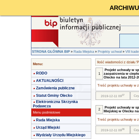
ARCHIWUM 
STRONA GŁÓWNA BIP
»
Rada Miejska
»
Projekty uchwał
»
VIII kad
Ilość wiadomości z działu '
Menu:
Projekt uchwały w sp
RODO
1
zaopatrzenia w ciepło
Olecko na lata 2012-20
AKTUALNOŚCI
Treść projektu uchwały w za
Zamówienia publiczne
Statut Gminy Olecko
07
Czy
2019-12-11 09
Elektroniczna Skrzynka
Podawcza
Projekt uchwały w s
2
Miejskiej w Olecku na
Menu podmiotowe
Treść projektu uchwały w za
Rada Miejska
Urząd Miejski
06
Czy
2019-12-11 09
Wydziały Urzędu Miejskiego