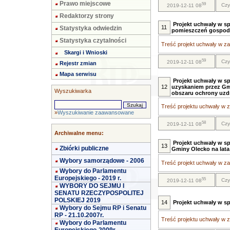
Prawo miejscowe
59
Czy
2019-12-11 08
Redaktorzy strony
Projekt uchwały w s
11
Statystyka odwiedzin
pomieszczeń gospoda
Statystyka czytalności
Treść projekt uchwały w zał
Skargi i Wnioski
59
Czy
2019-12-11 08
Rejestr zmian
Mapa serwisu
Projekt uchwały w sp
12
uzyskaniem przez Gmi
Wyszukiwarka
obszaru ochrony uzd
Treść projektu uchwały w za
»
Wyszukiwanie zaawansowane
58
Czy
2019-12-11 08
Archiwalne menu:
Projekt uchwały w s
13
Zbiórki publiczne
Gminy Olecko na lata
Wybory samorządowe - 2006
Treść projekt uchwały w zał
Wybory do Parlamentu
Europejskiego - 2019 r.
55
Czy
2019-12-11 08
WYBORY DO SEJMU I
SENATU RZECZYPOSPOLITEJ
POLSKIEJ 2019
14
Projekt uchwały w s
Wybory do Sejmu RP i Senatu
RP - 21.10.2007r.
Treść projektu uchwały w za
Wybory do Parlamentu