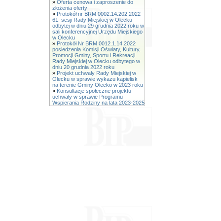
»
Oferta cenowa i zaproszenie do
złożenia oferty
»
Protokół nr BRM.0002.14.202.2022
61. sesji Rady Miejskiej w Olecku
odbytej w dniu 29 grudnia 2022 roku w
sali konferencyjnej Urzędu Miejskiego
w Olecku
»
Protokół Nr BRM.0012.1.14.2022
posiedzenia Komisji Oświaty, Kultury,
Promocji Gminy, Sportu i Rekreacji
Rady Miejskiej w Olecku odbytego w
dniu 20 grudnia 2022 roku
»
Projekt uchwały Rady Miejskiej w
Olecku w sprawie wykazu kąpielisk
na terenie Gminy Olecko w 2023 roku
»
Konsultacje społeczne projektu
uchwały w sprawie Programu
Wspierania Rodziny na lata 2023-2025