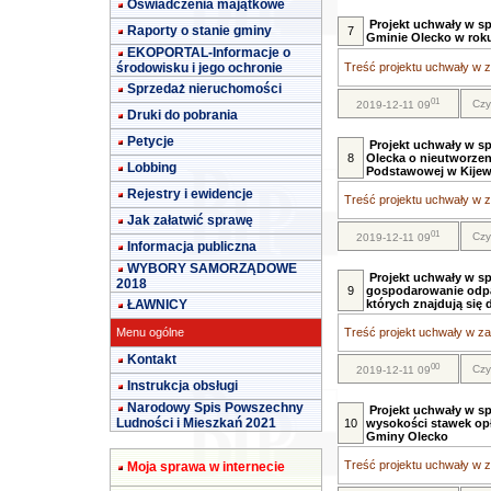
Oświadczenia majątkowe
Projekt uchwały w sp
Raporty o stanie gminy
7
Gminie Olecko w rok
EKOPORTAL-Informacje o
środowisku i jego ochronie
Treść projektu uchwały w za
Sprzedaż nieruchomości
01
Czy
2019-12-11 09
Druki do pobrania
Petycje
Projekt uchwały w sp
8
Olecka o nieutworzen
Lobbing
Podstawowej w Kijew
Rejestry i ewidencje
Treść projektu uchwały w za
Jak załatwić sprawę
01
Czy
2019-12-11 09
Informacja publiczna
WYBORY SAMORZĄDOWE
Projekt uchwały w sp
2018
9
gospodarowanie odp
ŁAWNICY
których znajdują się 
Menu ogólne
Treść projekt uchwały w zał
Kontakt
00
Czy
2019-12-11 09
Instrukcja obsługi
Narodowy Spis Powszechny
Projekt uchwały w sp
Ludności i Mieszkań 2021
10
wysokości stawek op
Gminy Olecko
Treść projektu uchwały w za
Moja sprawa w internecie