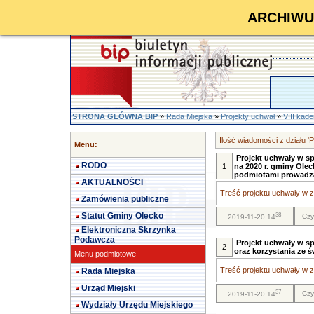
ARCHIWUM 
STRONA GŁÓWNA BIP
»
Rada Miejska
»
Projekty uchwał
»
VIII kad
Ilość wiadomości z działu '
Menu:
Projekt uchwały w s
RODO
1
na 2020 r. gminy Ole
podmiotami prowadzą
AKTUALNOŚCI
Treść projektu uchwały w za
Zamówienia publiczne
Statut Gminy Olecko
38
Czy
2019-11-20 14
Elektroniczna Skrzynka
Podawcza
Projekt uchwały w s
2
oraz korzystania ze ś
Menu podmiotowe
Treść projektu uchwały w za
Rada Miejska
Urząd Miejski
37
Czy
2019-11-20 14
Wydziały Urzędu Miejskiego