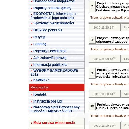
Oświadczenia majątkowe
Projekt uchwały w sp
7
Olecka o nieutworzen
Raporty o stanie gminy
Podstawowej w Kijew
EKOPORTAL-Informacje o
środowisku i jego ochronie
Treść projektu uchwały w za
Sprzedaż nieruchomości
33
Czy
2019-11-20 14
Druki do pobrania
Petycje
Projekt uchwały w s
8
odpłatności za poby
Lobbing
Treść projektu uchwały w za
Rejestry i ewidencje
Jak załatwić sprawę
33
Czy
2019-11-20 14
Informacja publiczna
Projekt uchwały zmie
WYBORY SAMORZĄDOWE
9
szczegółowych zasad
2018
wsparcia i mieszkani
ŁAWNICY
Treść projektu uchwały w za
Menu ogólne
32
Czy
Kontakt
2019-11-20 14
Instrukcja obsługi
Projekt uchwały w s
10
Narodowy Spis Powszechny
Gminy Olecko na lata 
Ludności i Mieszkań 2021
Treść projektu uchwały w za
Moja sprawa w internecie
31
Czy
2019-11-20 14