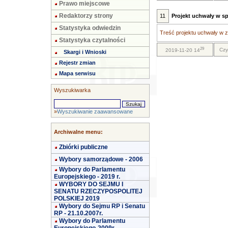
Prawo miejscowe
Redaktorzy strony
11
Projekt uchwały w s
Statystyka odwiedzin
Treść projektu uchwały w za
Statystyka czytalności
29
Czy
2019-11-20 14
Skargi i Wnioski
Rejestr zmian
Mapa serwisu
Wyszukiwarka
»
Wyszukiwanie zaawansowane
Archiwalne menu:
Zbiórki publiczne
Wybory samorządowe - 2006
Wybory do Parlamentu
Europejskiego - 2019 r.
WYBORY DO SEJMU I
SENATU RZECZYPOSPOLITEJ
POLSKIEJ 2019
Wybory do Sejmu RP i Senatu
RP - 21.10.2007r.
Wybory do Parlamentu