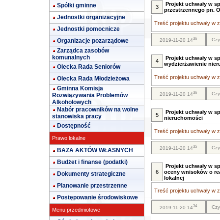
Projekt uchwały w s
Spółki gminne
3
przestrzennego pn. Ol
Jednostki organizacyjne
Treść projektu uchwały w za
Jednostki pomocnicze
36
Czy
Organizacje pozarządowe
2019-11-20 14
Zarządca zasobów
komunalnych
Projekt uchwały w s
4
wydzierżawienie nie
Olecka Rada Seniorów
Treść projektu uchwały w za
Olecka Rada Młodzieżowa
Gminna Komisja
36
Czy
2019-11-20 14
Rozwiązywania Problemów
Alkoholowych
Nabór pracowników na wolne
Projekt uchwały w s
5
stanowiska pracy
nieruchomości
Dostępność
Treść projektu uchwały w za
Prawo lokalne
35
Czy
2019-11-20 14
BAZA AKTÓW WŁASNYCH
Budżet i finanse (podatki)
Projekt uchwały w sp
6
oceny wnisoków o rea
Dokumenty strategiczne
lokalnej
Planowanie przestrzenne
Treść projektu uchwały w za
Postępowanie środowiskowe
34
Czy
2019-11-20 14
Menu przedmiotowe