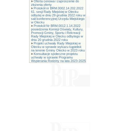
»
Oferta cenowa i zaproszenie do
złożenia oferty
»
Protokół nr BRM.0002.14.202.2022
61. sesji Rady Miejskiej w Olecku
odbytej w dniu 29 grudnia 2022 roku w
sali konferencyjnej Urzędu Miejskiego
w Olecku
»
Protokół Nr BRM.0012.1.14.2022
posiedzenia Komisji Oświaty, Kultury,
Promocji Gminy, Sportu i Rekreacji
Rady Miejskiej w Olecku odbytego w
dniu 20 grudnia 2022 roku
»
Projekt uchwały Rady Miejskiej w
Olecku w sprawie wykazu kąpielisk
na terenie Gminy Olecko w 2023 roku
»
Konsultacje społeczne projektu
uchwały w sprawie Programu
Wspierania Rodziny na lata 2023-2025