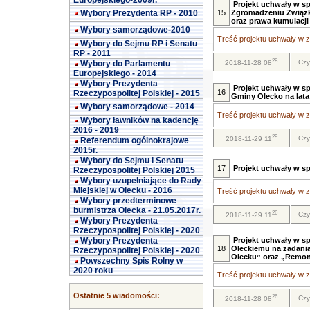
Europejskiego-2009r.
Projekt uchwały w s
Wybory Prezydenta RP - 2010
15
Zgromadzeniu Związ
oraz prawa kumulacji
Wybory samorządowe-2010
Treść projektu uchwały w za
Wybory do Sejmu RP i Senatu
RP - 2011
28
Czy
Wybory do Parlamentu
2018-11-28 08
Europejskiego - 2014
Wybory Prezydenta
Projekt uchwały w s
16
Rzeczypospolitej Polskiej - 2015
Gminy Olecko na lata
Wybory samorządowe - 2014
Treść projektu uchwały w za
Wybory ławników na kadencję
2016 - 2019
29
Czy
2018-11-29 11
Referendum ogólnokrajowe
2015r.
Wybory do Sejmu i Senatu
17
Projekt uchwały w s
Rzeczypospolitej Polskiej 2015
Wybory uzupełniające do Rady
Miejskiej w Olecku - 2016
Treść projektu uchwały w za
Wybory przedterminowe
burmistrza Olecka - 21.05.2017r.
26
Czy
2018-11-29 11
Wybory Prezydenta
Rzeczypospolitej Polskiej - 2020
Wybory Prezydenta
Projekt uchwały w s
18
Oleckiemu na zadania
Rzeczypospolitej Polskiej - 2020
Oleckuˮ oraz „Remont
Powszechny Spis Rolny w
2020 roku
Treść projektu uchwały w za
Ostatnie 5 wiadomości:
26
Czy
2018-11-28 08