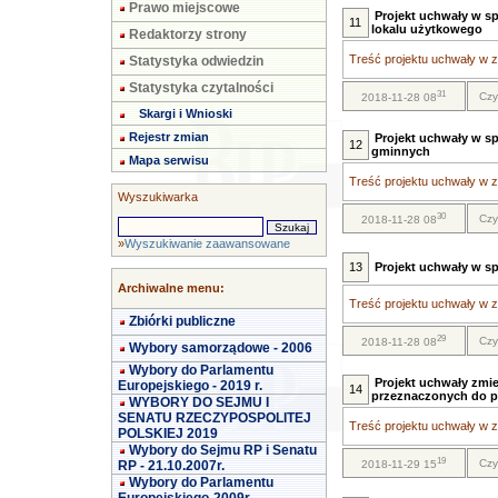
Prawo miejscowe
Projekt uchwały w s
11
lokalu użytkowego
Redaktorzy strony
Treść projektu uchwały w za
Statystyka odwiedzin
Statystyka czytalności
31
Czy
2018-11-28 08
Skargi i Wnioski
Rejestr zmian
Projekt uchwały w sp
12
gminnych
Mapa serwisu
Treść projektu uchwały w za
Wyszukiwarka
30
Czy
2018-11-28 08
»
Wyszukiwanie zaawansowane
13
Projekt uchwały w sp
Archiwalne menu:
Treść projektu uchwały w za
Zbiórki publiczne
29
Czy
2018-11-28 08
Wybory samorządowe - 2006
Wybory do Parlamentu
Projekt uchwały zmie
Europejskiego - 2019 r.
14
przeznaczonych do p
WYBORY DO SEJMU I
SENATU RZECZYPOSPOLITEJ
Treść projektu uchwały w za
POLSKIEJ 2019
Wybory do Sejmu RP i Senatu
19
Czy
RP - 21.10.2007r.
2018-11-29 15
Wybory do Parlamentu