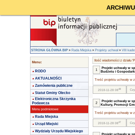
ARCHIWUM 
STRONA GŁÓWNA BIP
»
Rada Miejska
»
Projekty uchwał
»
VIII kad
Ilość wiadomości z działu 
Menu:
Projekt uchwały w s
1
RODO
Budżetu i Gospodarki
AKTUALNOŚCI
Treść projektu uchwały w za
Zamówienia publiczne
48
Czy
2018-11-28 08
Statut Gminy Olecko
Elektroniczna Skrzynka
Projekt uchwały w s
Podawcza
2
Kultury, Promocji Gmi
Menu podmiotowe
Treść projektu uchwały w za
Rada Miejska
47
Czy
2018-11-28 08
Urząd Miejski
Wydziały Urzędu Miejskiego
Projekt uchwały w sp