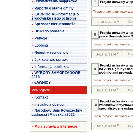
Oświadczenia majątkowe
7
Projekt uchwały w sp
Raporty o stanie gminy
Treść projektu uchwały w za
EKOPORTAL-Informacje o
środowisku i jego ochronie
32
Czy
2018-11-29 11
Sprzedaż nieruchomości
Druki do pobrania
Projekt uchwały w s
8
pracę Burmistrzowi O
Petycje
Treść projektu uchwały w za
Lobbing
Rejestry i ewidencje
36
Czy
2018-11-28 08
Jak załatwić sprawę
Projekt uchwały w s
Informacja publiczna
9
na 2019 r. gminy Ole
WYBORY SAMORZĄDOWE
podmiotami prowadzą
2018
Treść projektu uchwały w za
ŁAWNICY
34
Menu ogólne
Czy
2018-11-28 08
Kontakt
Projekt uchwały zmi
Instrukcja obsługi
10
warunków przyznawani
specjalistyczne usług
Narodowy Spis Powszechny
Ludności i Mieszkań 2021
Treść projektu uchwały w za
32
Moja sprawa w internecie
Czy
2018-11-28 08