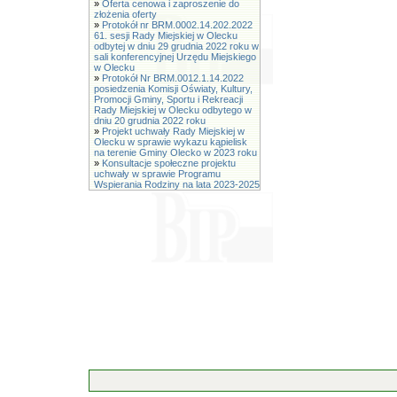
»
Oferta cenowa i zaproszenie do
złożenia oferty
»
Protokół nr BRM.0002.14.202.2022
61. sesji Rady Miejskiej w Olecku
odbytej w dniu 29 grudnia 2022 roku w
sali konferencyjnej Urzędu Miejskiego
w Olecku
»
Protokół Nr BRM.0012.1.14.2022
posiedzenia Komisji Oświaty, Kultury,
Promocji Gminy, Sportu i Rekreacji
Rady Miejskiej w Olecku odbytego w
dniu 20 grudnia 2022 roku
»
Projekt uchwały Rady Miejskiej w
Olecku w sprawie wykazu kąpielisk
na terenie Gminy Olecko w 2023 roku
»
Konsultacje społeczne projektu
uchwały w sprawie Programu
Wspierania Rodziny na lata 2023-2025