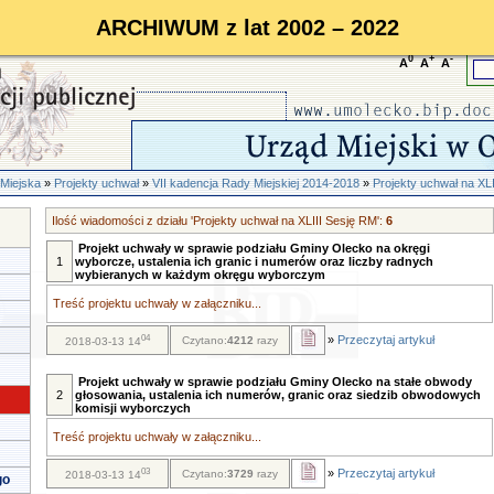
ARCHIWUM z lat 2002 – 2022
0
+
-
A
A
A
Miejska
»
Projekty uchwał
»
VII kadencja Rady Miejskiej 2014-2018
»
Projekty uchwał na XL
Ilość wiadomości z działu 'Projekty uchwał na XLIII Sesję RM':
6
Projekt uchwały w sprawie podziału Gminy Olecko na okręgi
1
wyborcze, ustalenia ich granic i numerów oraz liczby radnych
wybieranych w każdym okręgu wyborczym
Treść projektu uchwały w załączniku...
04
»
Przeczytaj artykuł
Czytano:
4212
razy
2018-03-13 14
Projekt uchwały w sprawie podziału Gminy Olecko na stałe obwody
2
głosowania, ustalenia ich numerów, granic oraz siedzib obwodowych
komisji wyborczych
Treść projektu uchwały w załączniku...
03
»
Przeczytaj artykuł
Czytano:
3729
razy
2018-03-13 14
go