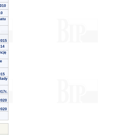
2010
10
natu
 2015
014
ncję
we
015
Rady
017r.
 2020
 2020