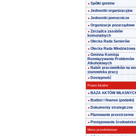
Spółki gminne
Jednostki organizacyjne
Jednostki pomocnicze
Organizacje pozarządowe
Zarządca zasobów
komunalnych
Olecka Rada Seniorów
Olecka Rada Młodzieżowa
Gminna Komisja
Rozwiązywania Problemów
Alkoholowych
Nabór pracowników na wo
stanowiska pracy
Dostępność
Prawo lokalne
BAZA AKTÓW WŁASNYC
Budżet i finanse (podatki)
Dokumenty strategiczne
Planowanie przestrzenne
Postępowanie środowisk
Menu przedmiotowe