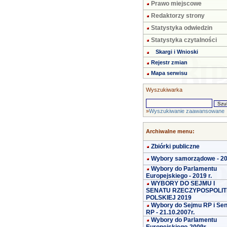
Prawo miejscowe
Redaktorzy strony
Statystyka odwiedzin
Statystyka czytalności
Skargi i Wnioski
Rejestr zmian
Mapa serwisu
Wyszukiwarka
»
Wyszukiwanie zaawansowane
Archiwalne menu:
Zbiórki publiczne
Wybory samorządowe - 2
Wybory do Parlamentu
Europejskiego - 2019 r.
WYBORY DO SEJMU I
SENATU RZECZYPOSPOLIT
POLSKIEJ 2019
Wybory do Sejmu RP i Se
RP - 21.10.2007r.
Wybory do Parlamentu