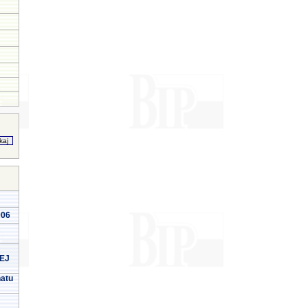
006
EJ
natu