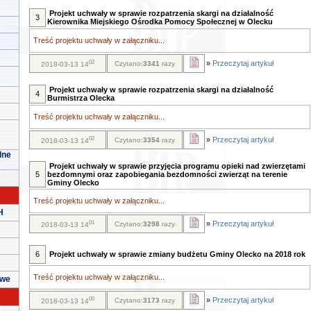
Projekt uchwały w sprawie rozpatrzenia skargi na działalność
3
Kierownika Miejskiego Ośrodka Pomocy Społecznej w Olecku
Treść projektu uchwały w załączniku...
02
»
Przeczytaj artykuł
Czytano:
3341
razy
2018-03-13 14
Projekt uchwały w sprawie rozpatrzenia skargi na działalność
4
Burmistrza Olecka
Treść projektu uchwały w załączniku...
02
»
Przeczytaj artykuł
Czytano:
3354
razy
2018-03-13 14
lne
Projekt uchwały w sprawie przyjęcia programu opieki nad zwierzętami
5
bezdomnymi oraz zapobiegania bezdomności zwierząt na terenie
Gminy Olecko
Treść projektu uchwały w załączniku...
H
01
»
Przeczytaj artykuł
Czytano:
3298
razy
2018-03-13 14
6
Projekt uchwały w sprawie zmiany budżetu Gminy Olecko na 2018 rok
Treść projektu uchwały w załączniku...
owe
00
»
Przeczytaj artykuł
Czytano:
3173
razy
2018-03-13 14