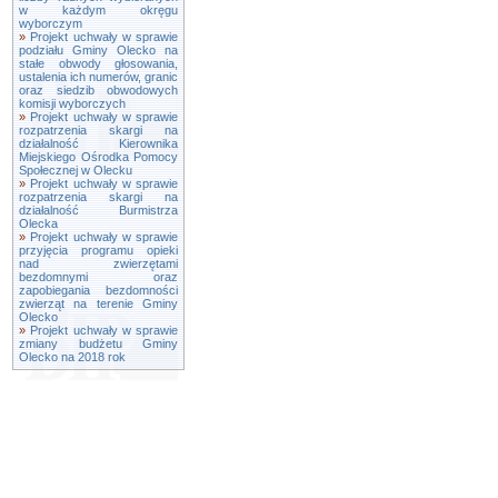
w każdym okręgu
wyborczym
»
Projekt uchwały w sprawie
podziału Gminy Olecko na
stałe obwody głosowania,
ustalenia ich numerów, granic
oraz siedzib obwodowych
komisji wyborczych
»
Projekt uchwały w sprawie
rozpatrzenia skargi na
działalność Kierownika
Miejskiego Ośrodka Pomocy
Społecznej w Olecku
»
Projekt uchwały w sprawie
rozpatrzenia skargi na
działalność Burmistrza
Olecka
»
Projekt uchwały w sprawie
przyjęcia programu opieki
nad zwierzętami
bezdomnymi oraz
zapobiegania bezdomności
zwierząt na terenie Gminy
Olecko
»
Projekt uchwały w sprawie
zmiany budżetu Gminy
Olecko na 2018 rok