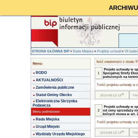
ARCHIWUM 
STRONA GŁÓWNA BIP
»
Rada Miejska
»
Projekty uchwał
»
VII kade
Ilość wiadomości z działu '
Menu:
Projekt uchwały w s
RODO
1
Specjalnej Strefy Ek
położonych na teren
AKTUALNOŚCI
Treść projektu uchwały w za
Zamówienia publiczne
Statut Gminy Olecko
00
Czy
2016-06-13 14
Elektroniczna Skrzynka
Podawcza
Projekt uchwały w sp
2
od ceny sprzedaży n
Menu podmiotowe
których mowa w art. 
Rada Miejska
Treść projektu uchwały w za
Urząd Miejski
59
Czy
2016-06-13 13
Wydziały Urzędu Miejskiego