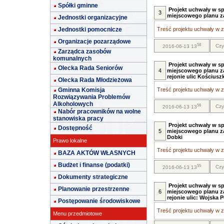
Spółki gminne
Projekt uchwały w s
3
miejscowego planu z
Jednostki organizacyjne
Jednostki pomocnicze
Treść projektu uchwały w za
Organizacje pozarządowe
58
Czy
2016-06-13 13
Zarządca zasobów
komunalnych
Projekt uchwały w s
Olecka Rada Seniorów
4
miejscowego planu z
rejonie ulic Kościusz
Olecka Rada Młodzieżowa
Gminna Komisja
Treść projektu uchwały w za
Rozwiązywania Problemów
Alkoholowych
56
Czy
2016-06-13 13
Nabór pracowników na wolne
stanowiska pracy
Projekt uchwały w sp
Dostępność
5
miejscowego planu z
Dobki
Prawo lokalne
Treść projektu uchwały w za
BAZA AKTÓW WŁASNYCH
Budżet i finanse (podatki)
55
Czy
2016-06-13 13
Dokumenty strategiczne
Projekt uchwały w sp
Planowanie przestrzenne
6
miejscowego planu z
rejonie ulic: Wojska 
Postępowanie środowiskowe
Treść projektu uchwały w za
Menu przedmiotowe