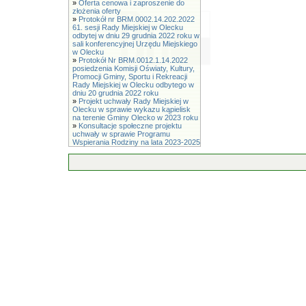
»
Oferta cenowa i zaproszenie do
złożenia oferty
»
Protokół nr BRM.0002.14.202.2022
61. sesji Rady Miejskiej w Olecku
odbytej w dniu 29 grudnia 2022 roku w
sali konferencyjnej Urzędu Miejskiego
w Olecku
»
Protokół Nr BRM.0012.1.14.2022
posiedzenia Komisji Oświaty, Kultury,
Promocji Gminy, Sportu i Rekreacji
Rady Miejskiej w Olecku odbytego w
dniu 20 grudnia 2022 roku
»
Projekt uchwały Rady Miejskiej w
Olecku w sprawie wykazu kąpielisk
na terenie Gminy Olecko w 2023 roku
»
Konsultacje społeczne projektu
uchwały w sprawie Programu
Wspierania Rodziny na lata 2023-2025