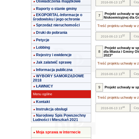
Oświadczenia majątkowe
54
Czy
2016-06-13 13
Raporty o stanie gminy
Projekt uchwały w sp
EKOPORTAL-Informacje o
7
Niskoemisyjnej dla G
środowisku i jego ochronie
Sprzedaż nieruchomości
Treść projektu uchwały w za
Druki do pobrania
52
Czy
2016-06-13 13
Petycje
Lobbing
Projekt uchwały w s
8
dla Miasta i Gminy Ol
Rejestry i ewidencje
2023”
Jak załatwić sprawę
Treść projektu uchwały w za
Informacja publiczna
51
Czy
2016-06-13 13
WYBORY SAMORZĄDOWE
2018
ŁAWNICY
9
Projekt uchwały w s
Menu ogólne
Treść projektu uchwały w za
Kontakt
44
Czy
2016-06-13 13
Instrukcja obsługi
Narodowy Spis Powszechny
Ludności i Mieszkań 2021
Moja sprawa w internecie