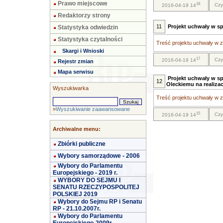
Prawo miejscowe
18
Czy
2016-04-19 14
Redaktorzy strony
11
Projekt uchwały w s
Statystyka odwiedzin
Statystyka czytalności
Treść projektu uchwały w za
Skargi i Wnioski
17
Czy
2016-04-19 14
Rejestr zmian
Mapa serwisu
Projekt uchwały w s
12
Oleckiemu na realiza
Wyszukiwarka
Treść projektu uchwały w za
»
Wyszukiwanie zaawansowane
15
Czy
2016-04-19 14
Archiwalne menu:
Zbiórki publiczne
Wybory samorządowe - 2006
Wybory do Parlamentu
Europejskiego - 2019 r.
WYBORY DO SEJMU I
SENATU RZECZYPOSPOLITEJ
POLSKIEJ 2019
Wybory do Sejmu RP i Senatu
RP - 21.10.2007r.
Wybory do Parlamentu