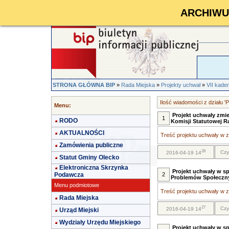
ARCHIWUM 
STRONA GŁÓWNA BIP
»
Rada Miejska
»
Projekty uchwał
»
VII kade
Ilość wiadomości z działu '
Menu:
Projekt uchwały zmi
1
RODO
Komisji Statutowej R
AKTUALNOŚCI
Treść projektu uchwały w za
Zamówienia publiczne
28
Czy
2016-04-19 14
Statut Gminy Olecko
Elektroniczna Skrzynka
Projekt uchwały w sp
Podawcza
2
Problemów Społecznyc
Menu podmiotowe
Treść projektu uchwały w za
Rada Miejska
27
Czy
2016-04-19 14
Urząd Miejski
Wydziały Urzędu Miejskiego
Projekt uchwały w s