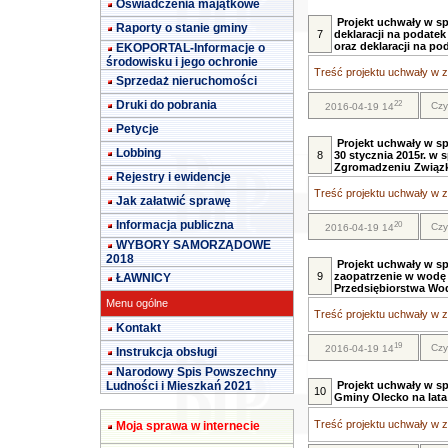
Oświadczenia majątkowe
Projekt uchwały w sp
Raporty o stanie gminy
7
deklaracji na podatek
oraz deklaracji na po
EKOPORTAL-Informacje o
środowisku i jego ochronie
Treść projektu uchwały w za
Sprzedaż nieruchomości
Druki do pobrania
22
Czy
2016-04-19 14
Petycje
Projekt uchwały w s
Lobbing
8
30 stycznia 2015r. w
Zgromadzeniu Związk
Rejestry i ewidencje
Treść projektu uchwały w za
Jak załatwić sprawę
Informacja publiczna
20
Czy
2016-04-19 14
WYBORY SAMORZĄDOWE
2018
Projekt uchwały w sp
9
zaopatrzenie w wodę 
ŁAWNICY
Przedsiębiorstwa Wodo
Menu ogólne
Treść projektu uchwały w za
Kontakt
19
Czy
2016-04-19 14
Instrukcja obsługi
Narodowy Spis Powszechny
Ludności i Mieszkań 2021
Projekt uchwały w s
10
Gminy Olecko na lata
Treść projektu uchwały w za
Moja sprawa w internecie