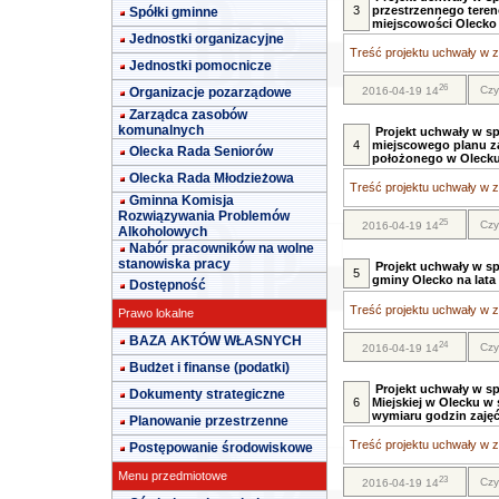
3
przestrzennego tere
Spółki gminne
miejscowości Olecko 
Jednostki organizacyjne
Treść projektu uchwały w za
Jednostki pomocnicze
26
Czy
Organizacje pozarządowe
2016-04-19 14
Zarządca zasobów
komunalnych
Projekt uchwały w s
4
miejscowego planu z
Olecka Rada Seniorów
położonego w Olecku 
Olecka Rada Młodzieżowa
Treść projektu uchwały w za
Gminna Komisja
Rozwiązywania Problemów
25
Czy
2016-04-19 14
Alkoholowych
Nabór pracowników na wolne
stanowiska pracy
Projekt uchwały w sp
5
gminy Olecko na lata
Dostępność
Treść projektu uchwały w za
Prawo lokalne
BAZA AKTÓW WŁASNYCH
24
Czy
2016-04-19 14
Budżet i finanse (podatki)
Projekt uchwały w s
Dokumenty strategiczne
6
Miejskiej w Olecku 
wymiaru godzin zajęć 
Planowanie przestrzenne
Treść projektu uchwały w za
Postępowanie środowiskowe
Menu przedmiotowe
23
Czy
2016-04-19 14