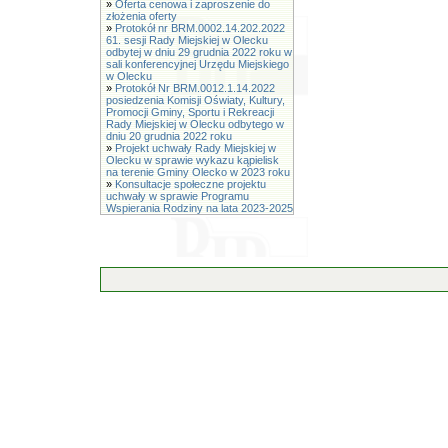
»
Oferta cenowa i zaproszenie do
złożenia oferty
»
Protokół nr BRM.0002.14.202.2022
61. sesji Rady Miejskiej w Olecku
odbytej w dniu 29 grudnia 2022 roku w
sali konferencyjnej Urzędu Miejskiego
w Olecku
»
Protokół Nr BRM.0012.1.14.2022
posiedzenia Komisji Oświaty, Kultury,
Promocji Gminy, Sportu i Rekreacji
Rady Miejskiej w Olecku odbytego w
dniu 20 grudnia 2022 roku
»
Projekt uchwały Rady Miejskiej w
Olecku w sprawie wykazu kąpielisk
na terenie Gminy Olecko w 2023 roku
»
Konsultacje społeczne projektu
uchwały w sprawie Programu
Wspierania Rodziny na lata 2023-2025