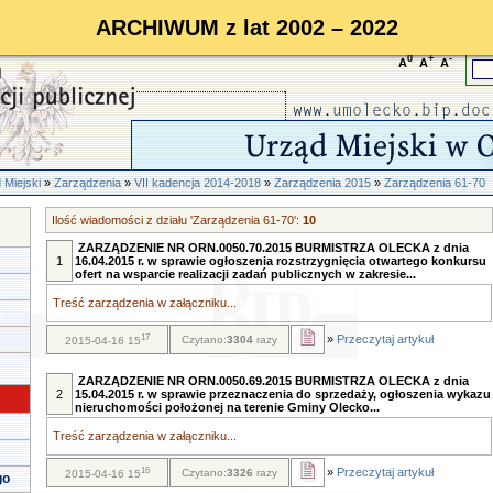
ARCHIWUM z lat 2002 – 2022
0
+
-
A
A
A
 Miejski
»
Zarządzenia
»
VII kadencja 2014-2018
»
Zarządzenia 2015
»
Zarządzenia 61-70
Ilość wiadomości z działu 'Zarządzenia 61-70':
10
ZARZĄDZENIE NR ORN.0050.70.2015 BURMISTRZA OLECKA z dnia
1
16.04.2015 r. w sprawie ogłoszenia rozstrzygnięcia otwartego konkursu
ofert na wsparcie realizacji zadań publicznych w zakresie...
Treść zarządzenia w załączniku...
17
»
Przeczytaj artykuł
Czytano:
3304
razy
2015-04-16 15
ZARZĄDZENIE NR ORN.0050.69.2015 BURMISTRZA OLECKA z dnia
2
15.04.2015 r. w sprawie przeznaczenia do sprzedaży, ogłoszenia wykazu
nieruchomości położonej na terenie Gminy Olecko...
Treść zarządzenia w załączniku...
16
»
Przeczytaj artykuł
Czytano:
3326
razy
2015-04-16 15
go