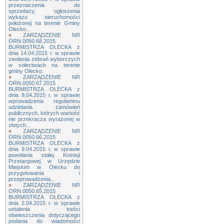
przeznaczenia do
sprzedaży, ogłoszenia
wykazu nieruchomości
położonej na terenie Gminy
Olecko...
»
ZARZĄDZENIE NR
ORN.0050.68.2015
BURMISTRZA OLECKA z
dnia 14.04.2015 r. w sprawie
zwołania zebrań wyborczych
w sołectwach na terenie
gminy Olecko.
»
ZARZĄDZENIE NR
ORN.0050.67.2015
BURMISTRZA OLECKA z
dnia 9.04.2015 r. w sprawie
wprowadzenia regulaminu
udzielania zamówień
publicznych, których wartość
nie przekracza wyrażonej w
złotych...
»
ZARZĄDZENIE NR
ORN.0050.66.2015
BURMISTRZA OLECKA z
dnia 9.04.2015 r. w sprawie
powołania stałej Komisji
Przetargowej w Urzędzie
Miejskim w Olecku do
przygotowania i
przeprowadzenia...
»
ZARZĄDZENIE NR
ORN.0050.65.2015
BURMISTRZA OLECKA z
dnia 2.04.2015 r. w sprawie
ustalenia treści
obwieszczenia dotyczącego
podania do wiadomości