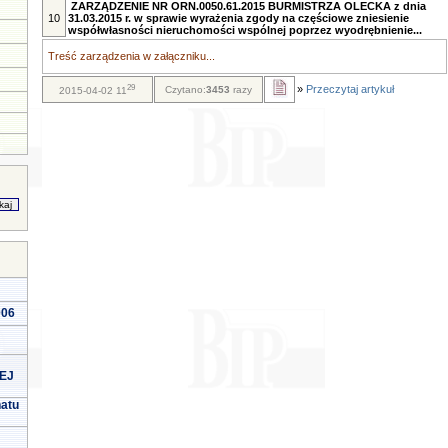
ZARZĄDZENIE NR ORN.0050.61.2015 BURMISTRZA OLECKA z dnia
10
31.03.2015 r. w sprawie wyrażenia zgody na częściowe zniesienie
współwłasności nieruchomości wspólnej poprzez wyodrębnienie...
Treść zarządzenia w załączniku...
29
»
Przeczytaj artykuł
Czytano:
3453
razy
2015-04-02 11
006
EJ
natu