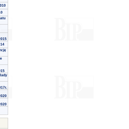
2010
10
natu
 2015
014
ncję
we
015
Rady
017r.
 2020
 2020