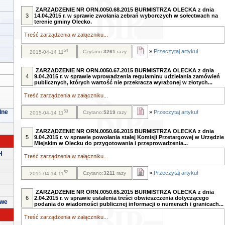
ZARZĄDZENIE NR ORN.0050.68.2015 BURMISTRZA OLECKA z dnia
3
14.04.2015 r. w sprawie zwołania zebrań wyborczych w sołectwach na
terenie gminy Olecko.
Treść zarządzenia w załączniku...
54
»
Przeczytaj artykuł
Czytano:
3261
razy
2015-04-14 11
ZARZĄDZENIE NR ORN.0050.67.2015 BURMISTRZA OLECKA z dnia
4
9.04.2015 r. w sprawie wprowadzenia regulaminu udzielania zamówień
publicznych, których wartość nie przekracza wyrażonej w złotych...
Treść zarządzenia w załączniku...
lne
53
»
Przeczytaj artykuł
Czytano:
5219
razy
2015-04-14 11
ZARZĄDZENIE NR ORN.0050.66.2015 BURMISTRZA OLECKA z dnia
5
9.04.2015 r. w sprawie powołania stałej Komisji Przetargowej w Urzędzie
Miejskim w Olecku do przygotowania i przeprowadzenia...
H
Treść zarządzenia w załączniku...
52
»
Przeczytaj artykuł
Czytano:
3211
razy
2015-04-14 11
ZARZĄDZENIE NR ORN.0050.65.2015 BURMISTRZA OLECKA z dnia
6
2.04.2015 r. w sprawie ustalenia treści obwieszczenia dotyczącego
owe
podania do wiadomości publicznej informacji o numerach i granicach...
Treść zarządzenia w załączniku...