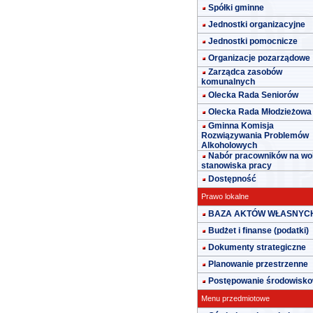
Spółki gminne
Jednostki organizacyjne
Jednostki pomocnicze
Organizacje pozarządowe
Zarządca zasobów
komunalnych
Olecka Rada Seniorów
Olecka Rada Młodzieżowa
Gminna Komisja
Rozwiązywania Problemów
Alkoholowych
Nabór pracowników na wo
stanowiska pracy
Dostępność
Prawo lokalne
BAZA AKTÓW WŁASNYC
Budżet i finanse (podatki)
Dokumenty strategiczne
Planowanie przestrzenne
Postępowanie środowisk
Menu przedmiotowe