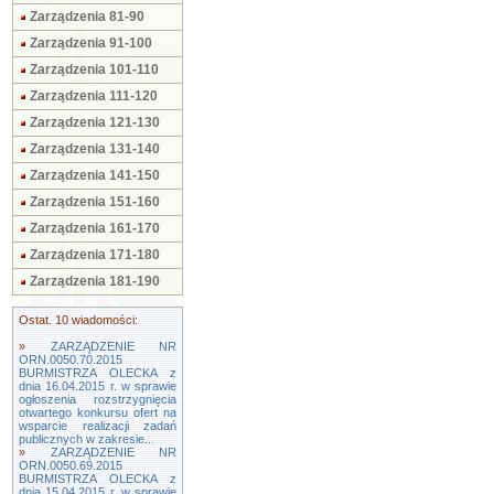
Zarządzenia 81-90
Zarządzenia 91-100
Zarządzenia 101-110
Zarządzenia 111-120
Zarządzenia 121-130
Zarządzenia 131-140
Zarządzenia 141-150
Zarządzenia 151-160
Zarządzenia 161-170
Zarządzenia 171-180
Zarządzenia 181-190
Ostat. 10 wiadomości:
»
ZARZĄDZENIE NR
ORN.0050.70.2015
BURMISTRZA OLECKA z
dnia 16.04.2015 r. w sprawie
ogłoszenia rozstrzygnięcia
otwartego konkursu ofert na
wsparcie realizacji zadań
publicznych w zakresie...
»
ZARZĄDZENIE NR
ORN.0050.69.2015
BURMISTRZA OLECKA z
dnia 15.04.2015 r. w sprawie