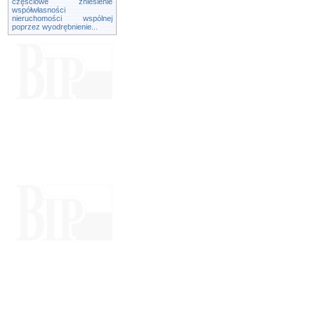
częściowe zniesienie
współwłasności
nieruchomości wspólnej
poprzez wyodrębnienie...