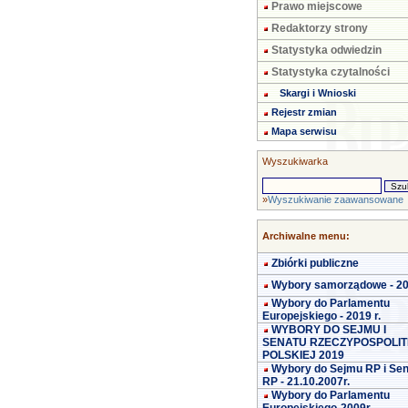
Prawo miejscowe
Redaktorzy strony
Statystyka odwiedzin
Statystyka czytalności
Skargi i Wnioski
Rejestr zmian
Mapa serwisu
Wyszukiwarka
»
Wyszukiwanie zaawansowane
Archiwalne menu:
Zbiórki publiczne
Wybory samorządowe - 2
Wybory do Parlamentu
Europejskiego - 2019 r.
WYBORY DO SEJMU I
SENATU RZECZYPOSPOLIT
POLSKIEJ 2019
Wybory do Sejmu RP i Se
RP - 21.10.2007r.
Wybory do Parlamentu