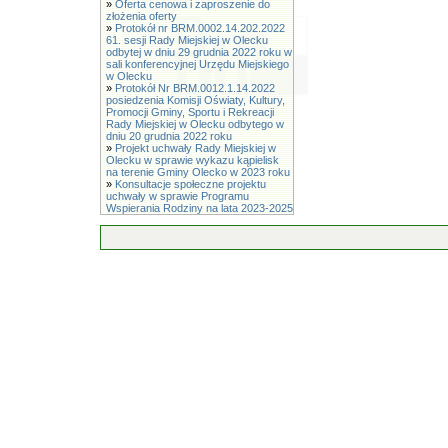
»
Oferta cenowa i zaproszenie do
złożenia oferty
»
Protokół nr BRM.0002.14.202.2022
61. sesji Rady Miejskiej w Olecku
odbytej w dniu 29 grudnia 2022 roku w
sali konferencyjnej Urzędu Miejskiego
w Olecku
»
Protokół Nr BRM.0012.1.14.2022
posiedzenia Komisji Oświaty, Kultury,
Promocji Gminy, Sportu i Rekreacji
Rady Miejskiej w Olecku odbytego w
dniu 20 grudnia 2022 roku
»
Projekt uchwały Rady Miejskiej w
Olecku w sprawie wykazu kąpielisk
na terenie Gminy Olecko w 2023 roku
»
Konsultacje społeczne projektu
uchwały w sprawie Programu
Wspierania Rodziny na lata 2023-2025