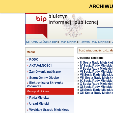
ARCHIWUM 
STRONA GŁÓWNA BIP
»
Rada Miejska
»
Uchwały Rady Miejskiej
»
V
Ilość wiadomości z działu
Menu:
Dostępne kategorie
RODO
»
III Sesja Rady Miejskie
AKTUALNOŚCI
»
IV Sesja Rady Miejskiej
»
V Sesja Rady Miejskiej
Zamówienia publiczne
»
VI Sesja Rady Miejskiej
»
VII Sesja Rady Miejskie
Statut Gminy Olecko
»
VIII Sesja Rady Miejski
»
IX Sesja Rady Miejskiej
Elektroniczna Skrzynka
»
X Sesja Rady Miejskiej
Podawcza
»
XI Sesja Rady Miejskiej
»
XII Sesja Rady Miejskie
Menu podmiotowe
»
XIII Sesja Rady Miejski
Rada Miejska
Urząd Miejski
Wydziały Urzędu Miejskiego