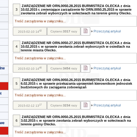
ZARZĄDZENIE NR ORN.0050.28.2015 BURMISTRZA OLECKA z dnia
3
10.02.2015 r. zmieniające zarządzenie Nr ORN.0050.25.2015 w sprawie
zwołania zebrań wyborczych w sołectwach na terenie gminy Olecko.
Treść zarządzenia w załączniku...
42
»
Przeczytaj artykuł
Czytano:
3317
razy
2015-02-10 14
ZARZĄDZENIE NR ORN.0050.27.2015 BURMISTRZA OLECKA z dnia
4
10.02.2015 r. w sprawie zwołania zebrań wyborczych w osiedlach na
terenie miasta Olecko.
Treść zarządzenia w załączniku...
lne
40
»
Przeczytaj artykuł
Czytano:
3454
razy
2015-02-10 14
ZARZĄDZENIE NR ORN.0050.26.2015 BURMISTRZA OLECKA z dnia
5
6.02.2015 r. w sprawie przekazania uprawnień kierownikom jednostek
budżetowych do zaciągania zobowiązań
H
Treść zarządzenia w załączniku...
17
»
Przeczytaj artykuł
Czytano:
3234
razy
2015-02-12 13
ZARZĄDZENIE NR ORN.0050.25.2015 BURMISTRZA OLECKA z dnia
6
3.02.2015 r. w sprawie zwołania zebrań wyborczych w sołectwach na
owe
terenie gminy Olecko.
Treść zarządzenia w załączniku...