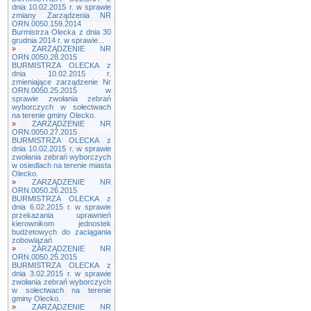
dnia 10.02.2015 r. w sprawie
zmiany Zarządzenia NR
ORN.0050.159.2014
Burmistrza Olecka z dnia 30
grudnia 2014 r. w sprawie...
»
ZARZĄDZENIE NR
ORN.0050.28.2015
BURMISTRZA OLECKA z
dnia 10.02.2015 r.
zmieniające zarządzenie Nr
ORN.0050.25.2015 w
sprawie zwołania zebrań
wyborczych w sołectwach
na terenie gminy Olecko.
»
ZARZĄDZENIE NR
ORN.0050.27.2015
BURMISTRZA OLECKA z
dnia 10.02.2015 r. w sprawie
zwołania zebrań wyborczych
w osiedlach na terenie miasta
Olecko.
»
ZARZĄDZENIE NR
ORN.0050.26.2015
BURMISTRZA OLECKA z
dnia 6.02.2015 r. w sprawie
przekazania uprawnień
kierownikom jednostek
budżetowych do zaciągania
zobowiązań
»
ZARZĄDZENIE NR
ORN.0050.25.2015
BURMISTRZA OLECKA z
dnia 3.02.2015 r. w sprawie
zwołania zebrań wyborczych
w sołectwach na terenie
gminy Olecko.
»
ZARZĄDZENIE NR