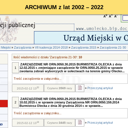
ARCHIWUM z lat 2002 – 2022
0
+
-
A
A
A
 Miejski
»
Zarządzenia
»
VII kadencja 2014-2018
»
Zarządzenia 2015
»
Zarządzenia 21-30
Ilość wiadomości z działu 'Zarządzenia 21-30':
10
ZARZĄDZENIE NR ORN.0050.30.2015 BURMISTRZA OLECKA z dnia
1
12.02.2015 r. zmieniające zarządzenie Nr ORN.0050.25.2015 w sprawie
zwołania zebrań wyborczych w sołectwach na terenie gminy Olecko...
Treść zarządzenia w załączniku...
20
»
Przeczytaj artykuł
Czytano:
3569
razy
2015-02-12 13
ZARZĄDZENIE NR ORN.0050.29.2015 BURMISTRZA OLECKA z dnia
2
10.02.2015 r. w sprawie zmiany Zarządzenia NR ORN.0050.159.2014
Burmistrza Olecka z dnia 30 grudnia 2014 r. w sprawie...
Treść zarządzenia w załączniku...
18
»
Przeczytaj artykuł
Czytano:
3445
razy
2015-02-12 13
go