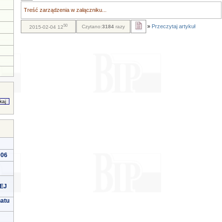
Treść zarządzenia w załączniku...
50
»
Przeczytaj artykuł
Czytano:
3184
razy
2015-02-04 12
006
EJ
natu