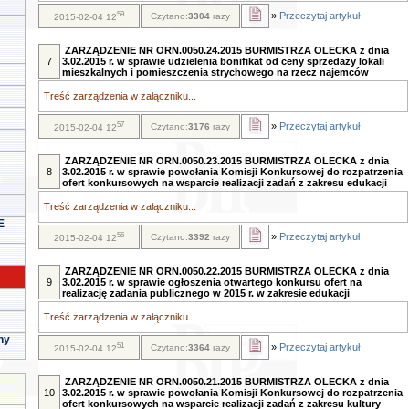
59
»
Przeczytaj artykuł
Czytano:
3304
razy
2015-02-04 12
ZARZĄDZENIE NR ORN.0050.24.2015 BURMISTRZA OLECKA z dnia
7
3.02.2015 r. w sprawie udzielenia bonifikat od ceny sprzedaży lokali
mieszkalnych i pomieszczenia strychowego na rzecz najemców
Treść zarządzenia w załączniku...
57
»
Przeczytaj artykuł
Czytano:
3176
razy
2015-02-04 12
ZARZĄDZENIE NR ORN.0050.23.2015 BURMISTRZA OLECKA z dnia
8
3.02.2015 r. w sprawie powołania Komisji Konkursowej do rozpatrzenia
ofert konkursowych na wsparcie realizacji zadań z zakresu edukacji
Treść zarządzenia w załączniku...
E
56
»
Przeczytaj artykuł
Czytano:
3392
razy
2015-02-04 12
ZARZĄDZENIE NR ORN.0050.22.2015 BURMISTRZA OLECKA z dnia
9
3.02.2015 r. w sprawie ogłoszenia otwartego konkursu ofert na
realizację zadania publicznego w 2015 r. w zakresie edukacji
Treść zarządzenia w załączniku...
ny
51
»
Przeczytaj artykuł
Czytano:
3364
razy
2015-02-04 12
ZARZĄDZENIE NR ORN.0050.21.2015 BURMISTRZA OLECKA z dnia
10
3.02.2015 r. w sprawie powołania Komisji Konkursowej do rozpatrzenia
ofert konkursowych na wsparcie realizacji zadań z zakresu kultury