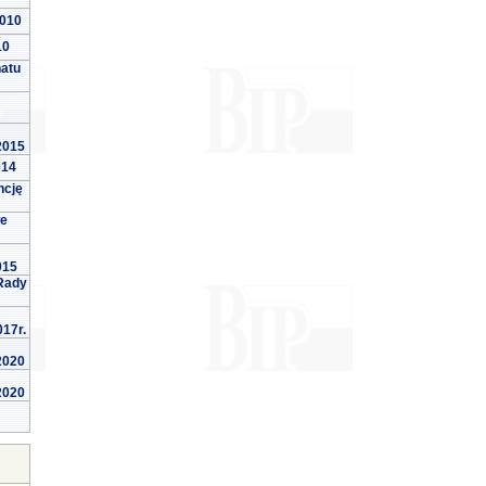
2010
10
natu
 2015
014
ncję
we
015
Rady
017r.
 2020
 2020