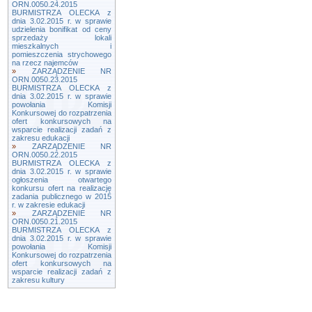
ORN.0050.24.2015
BURMISTRZA OLECKA z
dnia 3.02.2015 r. w sprawie
udzielenia bonifikat od ceny
sprzedaży lokali
mieszkalnych i
pomieszczenia strychowego
na rzecz najemców
»
ZARZĄDZENIE NR
ORN.0050.23.2015
BURMISTRZA OLECKA z
dnia 3.02.2015 r. w sprawie
powołania Komisji
Konkursowej do rozpatrzenia
ofert konkursowych na
wsparcie realizacji zadań z
zakresu edukacji
»
ZARZĄDZENIE NR
ORN.0050.22.2015
BURMISTRZA OLECKA z
dnia 3.02.2015 r. w sprawie
ogłoszenia otwartego
konkursu ofert na realizację
zadania publicznego w 2015
r. w zakresie edukacji
»
ZARZĄDZENIE NR
ORN.0050.21.2015
BURMISTRZA OLECKA z
dnia 3.02.2015 r. w sprawie
powołania Komisji
Konkursowej do rozpatrzenia
ofert konkursowych na
wsparcie realizacji zadań z
zakresu kultury