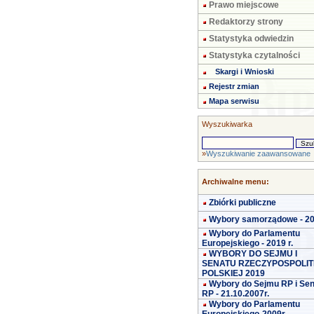
Prawo miejscowe
Redaktorzy strony
Statystyka odwiedzin
Statystyka czytalności
Skargi i Wnioski
Rejestr zmian
Mapa serwisu
Wyszukiwarka
»
Wyszukiwanie zaawansowane
Archiwalne menu:
Zbiórki publiczne
Wybory samorządowe - 2
Wybory do Parlamentu
Europejskiego - 2019 r.
WYBORY DO SEJMU I
SENATU RZECZYPOSPOLIT
POLSKIEJ 2019
Wybory do Sejmu RP i Se
RP - 21.10.2007r.
Wybory do Parlamentu