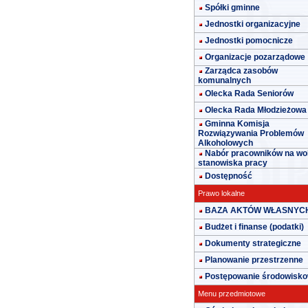
Spółki gminne
Jednostki organizacyjne
Jednostki pomocnicze
Organizacje pozarządowe
Zarządca zasobów
komunalnych
Olecka Rada Seniorów
Olecka Rada Młodzieżowa
Gminna Komisja
Rozwiązywania Problemów
Alkoholowych
Nabór pracowników na wo
stanowiska pracy
Dostępność
Prawo lokalne
BAZA AKTÓW WŁASNYC
Budżet i finanse (podatki)
Dokumenty strategiczne
Planowanie przestrzenne
Postępowanie środowisk
Menu przedmiotowe