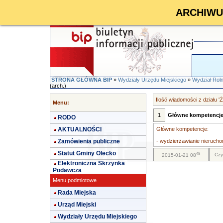
ARCHIWUM 
STRONA GŁÓWNA BIP
»
Wydziały Urzędu Miejskiego
»
Wydział Rol
(arch.)
Ilość wiadomości z działu '
Menu:
1
Główne kompetencj
RODO
AKTUALNOŚCI
Główne kompetencje:
Zamówienia publiczne
- wydzierżawianie nieruch
Statut Gminy Olecko
48
Czy
2015-01-21 08
Elektroniczna Skrzynka
Podawcza
Menu podmiotowe
Rada Miejska
Urząd Miejski
Wydziały Urzędu Miejskiego