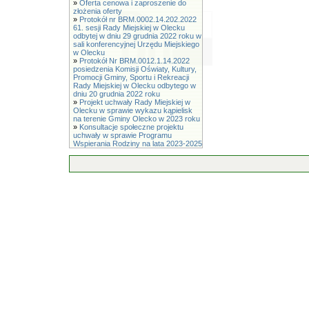
»
Oferta cenowa i zaproszenie do
złożenia oferty
»
Protokół nr BRM.0002.14.202.2022
61. sesji Rady Miejskiej w Olecku
odbytej w dniu 29 grudnia 2022 roku w
sali konferencyjnej Urzędu Miejskiego
w Olecku
»
Protokół Nr BRM.0012.1.14.2022
posiedzenia Komisji Oświaty, Kultury,
Promocji Gminy, Sportu i Rekreacji
Rady Miejskiej w Olecku odbytego w
dniu 20 grudnia 2022 roku
»
Projekt uchwały Rady Miejskiej w
Olecku w sprawie wykazu kąpielisk
na terenie Gminy Olecko w 2023 roku
»
Konsultacje społeczne projektu
uchwały w sprawie Programu
Wspierania Rodziny na lata 2023-2025