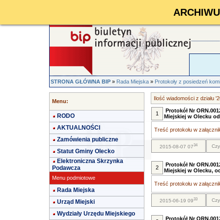
ARCHIWUM 
STRONA GŁÓWNA BIP
»
Rada Miejska
»
Protokoły z posiedzeń kom
Ilość wiadomości z działu '
Menu:
Protokół Nr ORN.0012
1
RODO
Miejskiej w Olecku o
AKTUALNOŚCI
Treść protokołu w załącznik
Zamówienia publiczne
34
Czy
2015-08-07 07
Statut Gminy Olecko
Elektroniczna Skrzynka
Protokół Nr ORN.0012
Podawcza
2
Miejskiej w Olecku, o
Menu podmiotowe
Treść protokołu w załącznik
Rada Miejska
33
Czy
2015-06-19 09
Urząd Miejski
Wydziały Urzędu Miejskiego
Protokół Nr ORN.0012