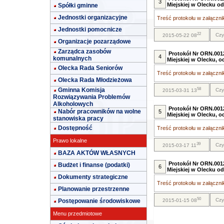
3
Miejskiej w Olecku o
Spółki gminne
Jednostki organizacyjne
Treść protokołu w załącznik
Jednostki pomocnicze
22
Czy
2015-05-22 08
Organizacje pozarządowe
Zarządca zasobów
Protokół Nr ORN.0012
4
komunalnych
Miejskiej w Olecku, 
Olecka Rada Seniorów
Treść protokołu w załącznik
Olecka Rada Młodzieżowa
58
Gminna Komisja
Czy
2015-03-31 13
Rozwiązywania Problemów
Alkoholowych
Protokół Nr ORN.0012
Nabór pracowników na wolne
5
Miejskiej w Olecku, o
stanowiska pracy
Dostępność
Treść protokołu w załącznik
Prawo lokalne
39
Czy
2015-03-17 11
BAZA AKTÓW WŁASNYCH
Protokół Nr ORN.0012
Budżet i finanse (podatki)
6
Miejskiej w Olecku o
Dokumenty strategiczne
Treść protokołu w załącznik
Planowanie przestrzenne
50
Czy
Postępowanie środowiskowe
2015-01-15 08
Menu przedmiotowe