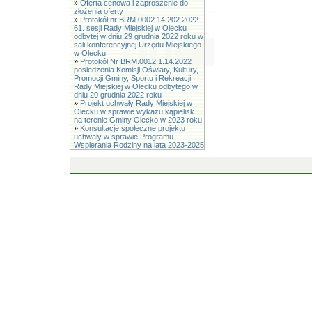
»
Oferta cenowa i zaproszenie do
złożenia oferty
»
Protokół nr BRM.0002.14.202.2022
61. sesji Rady Miejskiej w Olecku
odbytej w dniu 29 grudnia 2022 roku w
sali konferencyjnej Urzędu Miejskiego
w Olecku
»
Protokół Nr BRM.0012.1.14.2022
posiedzenia Komisji Oświaty, Kultury,
Promocji Gminy, Sportu i Rekreacji
Rady Miejskiej w Olecku odbytego w
dniu 20 grudnia 2022 roku
»
Projekt uchwały Rady Miejskiej w
Olecku w sprawie wykazu kąpielisk
na terenie Gminy Olecko w 2023 roku
»
Konsultacje społeczne projektu
uchwały w sprawie Programu
Wspierania Rodziny na lata 2023-2025