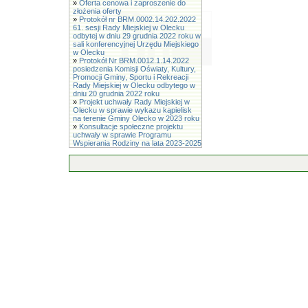
»
Oferta cenowa i zaproszenie do
złożenia oferty
»
Protokół nr BRM.0002.14.202.2022
61. sesji Rady Miejskiej w Olecku
odbytej w dniu 29 grudnia 2022 roku w
sali konferencyjnej Urzędu Miejskiego
w Olecku
»
Protokół Nr BRM.0012.1.14.2022
posiedzenia Komisji Oświaty, Kultury,
Promocji Gminy, Sportu i Rekreacji
Rady Miejskiej w Olecku odbytego w
dniu 20 grudnia 2022 roku
»
Projekt uchwały Rady Miejskiej w
Olecku w sprawie wykazu kąpielisk
na terenie Gminy Olecko w 2023 roku
»
Konsultacje społeczne projektu
uchwały w sprawie Programu
Wspierania Rodziny na lata 2023-2025