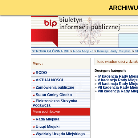
ARCHIWUM 
STRONA GŁÓWNA BIP
»
Rada Miejska
»
Komisje Rady Miejskiej
»
V
Ilość wiadomości z dział
Menu:
Dostępne kategorie
RODO
»
IV kadencja Rady Miejs
AKTUALNOŚCI
»
V kadencja Rady Miejs
»
VI kadencja Rady Miejs
Zamówienia publiczne
»
VII kadencja Rady Miej
»
VIII kadencja Rady Mie
Statut Gminy Olecko
Elektroniczna Skrzynka
Podawcza
Menu podmiotowe
Rada Miejska
Urząd Miejski
Wydziały Urzędu Miejskiego