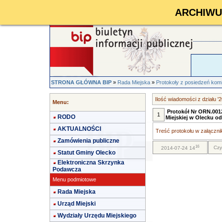
ARCHIWUM 
STRONA GŁÓWNA BIP
»
Rada Miejska
»
Protokoły z posiedzeń kom
Ilość wiadomości z działu '
Menu:
Protokół Nr ORN.0012
1
RODO
Miejskiej w Olecku o
AKTUALNOŚCI
Treść protokołu w załącznik
Zamówienia publiczne
16
Czy
2014-07-24 14
Statut Gminy Olecko
Elektroniczna Skrzynka
Podawcza
Menu podmiotowe
Rada Miejska
Urząd Miejski
Wydziały Urzędu Miejskiego