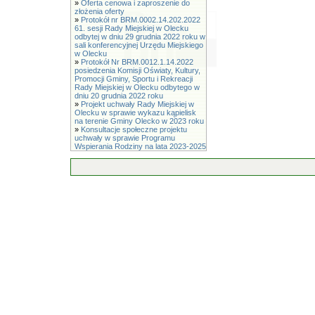
»
Oferta cenowa i zaproszenie do
złożenia oferty
»
Protokół nr BRM.0002.14.202.2022
61. sesji Rady Miejskiej w Olecku
odbytej w dniu 29 grudnia 2022 roku w
sali konferencyjnej Urzędu Miejskiego
w Olecku
»
Protokół Nr BRM.0012.1.14.2022
posiedzenia Komisji Oświaty, Kultury,
Promocji Gminy, Sportu i Rekreacji
Rady Miejskiej w Olecku odbytego w
dniu 20 grudnia 2022 roku
»
Projekt uchwały Rady Miejskiej w
Olecku w sprawie wykazu kąpielisk
na terenie Gminy Olecko w 2023 roku
»
Konsultacje społeczne projektu
uchwały w sprawie Programu
Wspierania Rodziny na lata 2023-2025